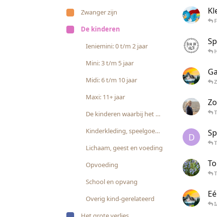
Kl
Zwanger zijn
De kinderen
Sp
Ieniemini: 0 t/m 2 jaar
Mini: 3 t/m 5 jaar
G
Midi: 6 t/m 10 jaar
Maxi: 11+ jaar
Zo
T
De kinderen waarbij het anders gaat
Kinderkleding, speelgoed en vrije tijd
Sp
D
T
Lichaam, geest en voeding
To
Opvoeding
T
School en opvang
Eé
Overig kind-gerelateerd
Het grote verlies