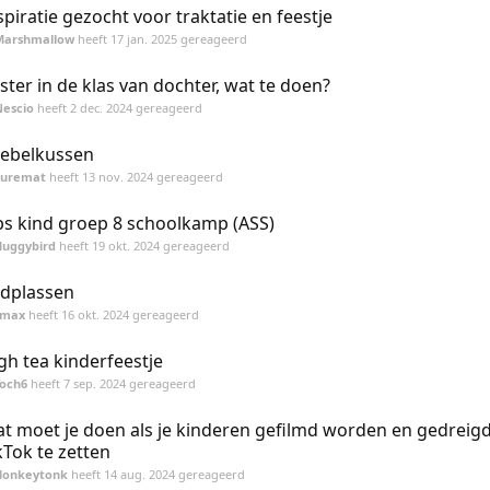
spiratie gezocht voor traktatie en feestje
Marshmallow
heeft
17 jan. 2025
gereageerd
ster in de klas van dochter, wat te doen?
Nescio
heeft
2 dec. 2024
gereageerd
ebelkussen
Zuremat
heeft
13 nov. 2024
gereageerd
ps kind groep 8 schoolkamp (ASS)
Huggybird
heeft
19 okt. 2024
gereageerd
dplassen
smax
heeft
16 okt. 2024
gereageerd
gh tea kinderfeestje
Toch6
heeft
7 sep. 2024
gereageerd
t moet je doen als je kinderen gefilmd worden en gedreig
kTok te zetten
Honkeytonk
heeft
14 aug. 2024
gereageerd