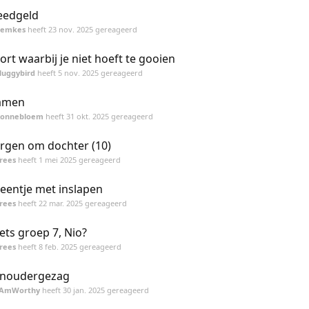
eedgeld
Femkes
heeft
23 nov. 2025
gereageerd
ort waarbij je niet hoeft te gooien
Huggybird
heeft
5 nov. 2025
gereageerd
amen
Zonnebloem
heeft
31 okt. 2025
gereageerd
rgen om dochter (10)
rees
heeft
1 mei 2025
gereageerd
eentje met inslapen
rees
heeft
22 mar. 2025
gereageerd
ets groep 7, Nio?
rees
heeft
8 feb. 2025
gereageerd
noudergezag
IAmWorthy
heeft
30 jan. 2025
gereageerd