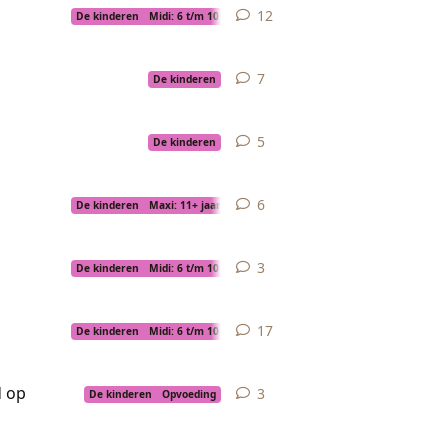
12
12
replies
De kinderen
Midi: 6 t/m 10 jaar
7
7
replies
De kinderen
5
5
replies
De kinderen
6
6
replies
De kinderen
Maxi: 11+ jaar
3
3
replies
De kinderen
Midi: 6 t/m 10 jaar
17
17
replies
De kinderen
Midi: 6 t/m 10 jaar
d op
3
3
replies
De kinderen
Opvoeding