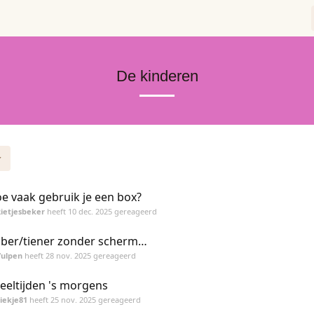
De kinderen
e vaak gebruik je een box?
ietjesbeker
heeft
10 dec. 2025
gereageerd
ber/tiener zonder scherm…
Vulpen
heeft
28 nov. 2025
gereageerd
eeltijden 's morgens
iekje81
heeft
25 nov. 2025
gereageerd