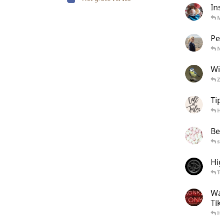
In
Pe
Wi
Ti
Be
Hi
Wa
Ti