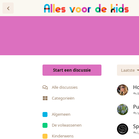
Forum
Blog
Start een discussie
Laatste
Ho
Alle discussies
R
Categorieën
Pu
Algemeen
De volwassenen
Sp
L
Kinderwens