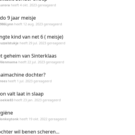
Aurora
heeft
4 okt. 2023
gereageerd
do 9 jaar meisje
1986Lynn
heeft
12 aug. 2023
gereageerd
ngte kind van net 6 ( meisje)
uzzelstukje
heeft
29 jul. 2023
gereageerd
t geheim van Sinterklaas
Uilenmama
heeft
22 jul. 2023
gereageerd
aimachine dochter?
rees
heeft
1 jul. 2023
gereageerd
on valt laat in slaap
Koekie83
heeft
23 jan. 2023
gereageerd
giëne
Honkeytonk
heeft
19 okt. 2022
gereageerd
chter wil benen scheren...