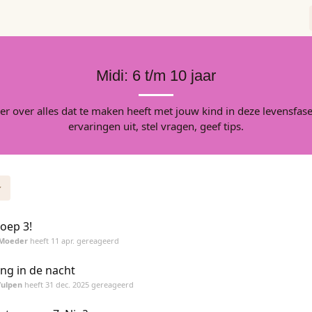
Midi: 6 t/m 10 jaar
ier over alles dat te maken heeft met jouw kind in deze levensfase
ervaringen uit, stel vragen, geef tips.
oep 3!
iMoeder
heeft
11 apr.
gereageerd
ng in de nacht
Vulpen
heeft
31 dec. 2025
gereageerd