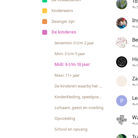
To
T
Kinderwens
In
Zwanger zijn
De kinderen
Be
Ieniemini: 0 t/m 2 jaar
Mini: 3 t/m 5 jaar
Hi
Midi: 6 t/m 10 jaar
Maxi: 11+ jaar
Za
T
De kinderen waarbij het anders gaat
Kinderkleding, speelgoed en vrije tijd
Le
P
P
Lichaam, geest en voeding
Wa
Opvoeding
School en opvang
Tr