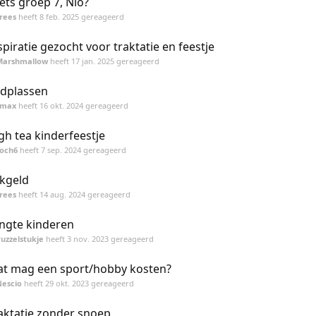
ets groep 7, Nio?
rees
heeft
8 feb. 2025
gereageerd
spiratie gezocht voor traktatie en feestje
Marshmallow
heeft
17 jan. 2025
gereageerd
dplassen
smax
heeft
16 okt. 2024
gereageerd
gh tea kinderfeestje
Toch6
heeft
7 sep. 2024
gereageerd
kgeld
rees
heeft
14 aug. 2024
gereageerd
ngte kinderen
uzzelstukje
heeft
3 nov. 2023
gereageerd
t mag een sport/hobby kosten?
Nescio
heeft
29 okt. 2023
gereageerd
aktatie zonder snoep