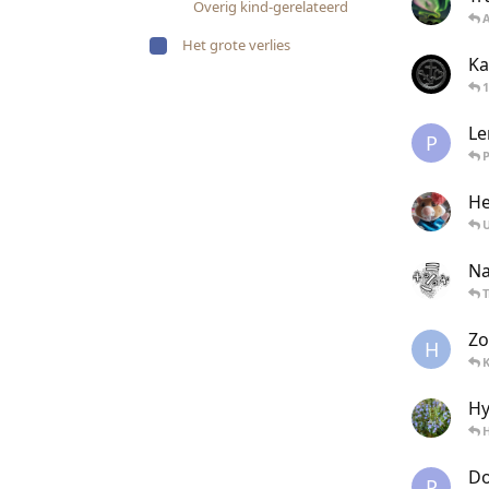
Overig kind-gerelateerd
Het grote verlies
Ka
Le
P
P
He
Na
T
Zo
H
Hy
Do
P