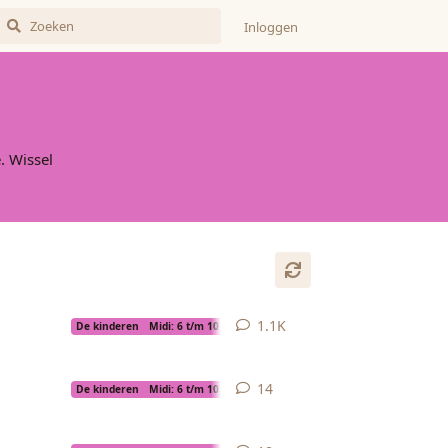
Inloggen
. Wissel
1.1K
1058
replies
De kinderen
Midi: 6 t/m 10 jaar
14
14
replies
De kinderen
Midi: 6 t/m 10 jaar