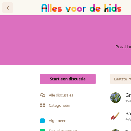
Forum
Blog
Praat h
Start een discussie
Laatste
Gr
Alle discussies
Categorieën
Ba
Algemeen
De volwassenen