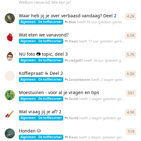
Welkom nieuw lid! Wie ben je?
Waar heb jij je over verbaasd vandaag? Deel 2
4.2K
417
Blue
heeft
16 uur geleden
gereageerd
Algemeen
De koffiecorner
Wat eten we vanavond?
6.5K
649
Trees
heeft
17 uur geleden
gereageerd
Algemeen
De koffiecorner
NU foto 📷 topic, deel 3
5.7K
568
Liekje81
heeft
18 uur geleden
gereageerd
Algemeen
De koffiecorner
Koffiepraat! ☕️ Deel 2
6.0K
599
Zonnebloem
heeft
2 dagen geleden
gereag
Algemeen
De koffiecorner
Moestuinen - voor al je vragen en tips
591
591
Toch6
heeft
2 dagen geleden
gereageerd
Algemeen
De koffiecorner
Wat vraag jij je af? 2
4.9K
489
Toch6
heeft
2 dagen geleden
gereageerd
Algemeen
De koffiecorner
Honden 🐶
518
518
Trees
heeft
2 dagen geleden
gereageerd
Algemeen
De koffiecorner