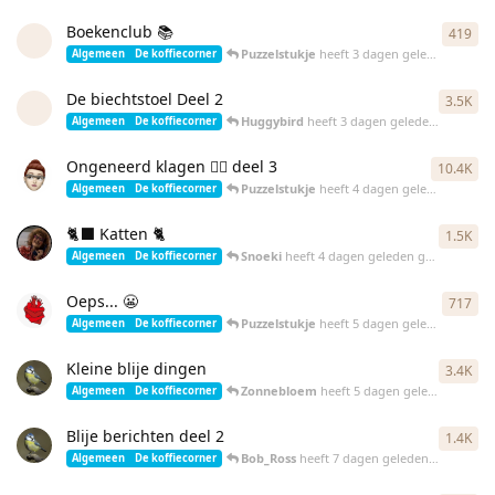
Boekenclub 📚
419
419
Puzzelstukje
heeft
3 dagen geleden
gereag
Algemeen
De koffiecorner
De biechtstoel Deel 2
3.5K
354
Huggybird
heeft
3 dagen geleden
gereagee
Algemeen
De koffiecorner
Ongeneerd klagen 😮‍💨 deel 3
10.4K
103
Puzzelstukje
heeft
4 dagen geleden
gereag
Algemeen
De koffiecorner
🐈‍⬛ Katten 🐈
1.5K
153
Snoeki
heeft
4 dagen geleden
gereageerd
Algemeen
De koffiecorner
Oeps... 😬
717
717
Puzzelstukje
heeft
5 dagen geleden
gereag
Algemeen
De koffiecorner
Kleine blije dingen
3.4K
337
Zonnebloem
heeft
5 dagen geleden
gereag
Algemeen
De koffiecorner
Blije berichten deel 2
1.4K
140
Bob_Ross
heeft
7 dagen geleden
gereageer
Algemeen
De koffiecorner