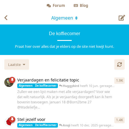
Forum
Blog
Algemeen
De koffiecorner
Praat hier over alles dat je elders op de site niet kwijt kunt.
Laatste
Verjaardagen en felicitatie topic
1.9K
189
Huggybird
heeft
10 jun.
gereageerd
Algemeen
De koffiecorner
Zullen we een lijst maken met alle verjaardagen? Voor wie
dat wilt natuurlijk. Als je je verjaardag doorgeeft kan ik hem
bovenin toevoegen. Januari 18 @Born2bme 27
@Madeliefje...
Stel jezelf voor
1.4K
138
Ansji
heeft
10 dec. 2025
gereageerd
Algemeen
De koffiecorner