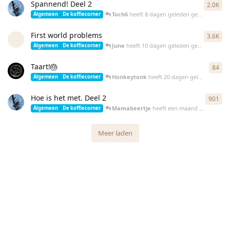
Spannend! Deel 2
2.0K
197
Toch6
heeft
8 dagen geleden
gereageerd
Algemeen
De koffiecorner
First world problems
3.6K
356
June
heeft
10 dagen geleden
gereageerd
Algemeen
De koffiecorner
Taart!🎂
84
84
r
Honkeytonk
heeft
20 dagen geleden
gerea
Algemeen
De koffiecorner
Hoe is het met. Deel 2
901
901
Mamabeertje
heeft
een maand geleden
ge
Algemeen
De koffiecorner
Meer laden