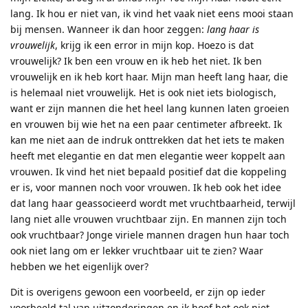
lang. Ik hou er niet van, ik vind het vaak niet eens mooi staan
bij mensen. Wanneer ik dan hoor zeggen:
lang haar is
vrouwelijk
, krijg ik een error in mijn kop. Hoezo is dat
vrouwelijk? Ik ben een vrouw en ik heb het niet. Ik ben
vrouwelijk en ik heb kort haar. Mijn man heeft lang haar, die
is helemaal niet vrouwelijk. Het is ook niet iets biologisch,
want er zijn mannen die het heel lang kunnen laten groeien
en vrouwen bij wie het na een paar centimeter afbreekt. Ik
kan me niet aan de indruk onttrekken dat het iets te maken
heeft met elegantie en dat men elegantie weer koppelt aan
vrouwen. Ik vind het niet bepaald positief dat die koppeling
er is, voor mannen noch voor vrouwen. Ik heb ook het idee
dat lang haar geassocieerd wordt met vruchtbaarheid, terwijl
lang niet alle vrouwen vruchtbaar zijn. En mannen zijn toch
ook vruchtbaar? Jonge viriele mannen dragen hun haar toch
ook niet lang om er lekker vruchtbaar uit te zien? Waar
hebben we het eigenlijk over?
Dit is overigens gewoon een voorbeeld, er zijn op ieder
voorbeeld tal van uitzonderingen en ik hoef het ook niet