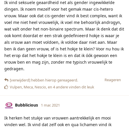
Ik vind seksuele geaardheid net als gender ingewikkelde
dingen. Ik noem mezelf voor het gemak maar cis-hetero
vrouw. Maar ook dat cis-gender vind ik best complex, want ik
voel me niet heel vrouwelijk, ik voel me behoorlijk androgyn,
wat valt onder het non-binaire spectrum. Maar ik denk dat dit
ook komt doordat er een strak gedefinieerd hokje is waar je
als vrouw aan moet voldoen, ik voldoe daar niet aan. Maar
ben ik dan geen vrouw, of is het hokje te klein? Voor nu hou ik
het erop dat het hokje te klein is en dat ik óók gewoon een
vrouw ben en mag zijn, zonder me typisch vrouwelijk te
gedragen.
Reageren
[verwijderd]
hebben hierop gereageerd.
Vulpen
,
Meca
,
Nescio
, en
4
andere
vinden dit leuk
Bubblicious
1 mar. 2021
Ik herken het stukje van vrouwen aantrekkelijk en mooi
vinden wel. Ik vind dat zelf ook en qua lichamen vind ik