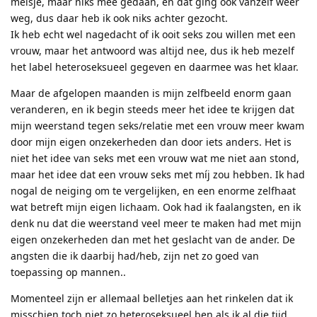
meisje, maar niks mee gedaan, en dat ging ook vanzelf weer
weg, dus daar heb ik ook niks achter gezocht.
Ik heb echt wel nagedacht of ik ooit seks zou willen met een
vrouw, maar het antwoord was altijd nee, dus ik heb mezelf
het label heteroseksueel gegeven en daarmee was het klaar.
Maar de afgelopen maanden is mijn zelfbeeld enorm gaan
veranderen, en ik begin steeds meer het idee te krijgen dat
mijn weerstand tegen seks/relatie met een vrouw meer kwam
door mijn eigen onzekerheden dan door iets anders. Het is
niet het idee van seks met een vrouw wat me niet aan stond,
maar het idee dat een vrouw seks met míj zou hebben. Ik had
nogal de neiging om te vergelijken, en een enorme zelfhaat
wat betreft mijn eigen lichaam. Ook had ik faalangsten, en ik
denk nu dat die weerstand veel meer te maken had met mijn
eigen onzekerheden dan met het geslacht van de ander. De
angsten die ik daarbij had/heb, zijn net zo goed van
toepassing op mannen..
Momenteel zijn er allemaal belletjes aan het rinkelen dat ik
misschien toch niet zo heteroseksueel ben als ik al die tijd