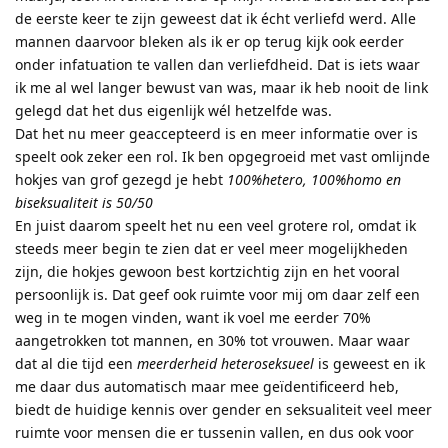
de eerste keer te zijn geweest dat ik écht verliefd werd. Alle
mannen daarvoor bleken als ik er op terug kijk ook eerder
onder infatuation te vallen dan verliefdheid. Dat is iets waar
ik me al wel langer bewust van was, maar ik heb nooit de link
gelegd dat het dus eigenlijk wél hetzelfde was.
Dat het nu meer geaccepteerd is en meer informatie over is
speelt ook zeker een rol. Ik ben opgegroeid met vast omlijnde
hokjes van grof gezegd je hebt
100%hetero, 100%homo en
biseksualiteit is 50/50
En juist daarom speelt het nu een veel grotere rol, omdat ik
steeds meer begin te zien dat er veel meer mogelijkheden
zijn, die hokjes gewoon best kortzichtig zijn en het vooral
persoonlijk is. Dat geef ook ruimte voor mij om daar zelf een
weg in te mogen vinden, want ik voel me eerder 70%
aangetrokken tot mannen, en 30% tot vrouwen. Maar waar
dat al die tijd een
meerderheid heteroseksueel
is geweest en ik
me daar dus automatisch maar mee geïdentificeerd heb,
biedt de huidige kennis over gender en seksualiteit veel meer
ruimte voor mensen die er tussenin vallen, en dus ook voor