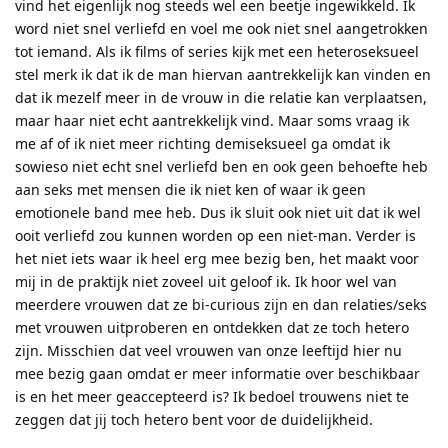
vind het eigenlijk nog steeds wel een beetje ingewikkeld. Ik
word niet snel verliefd en voel me ook niet snel aangetrokken
tot iemand. Als ik films of series kijk met een heteroseksueel
stel merk ik dat ik de man hiervan aantrekkelijk kan vinden en
dat ik mezelf meer in de vrouw in die relatie kan verplaatsen,
maar haar niet echt aantrekkelijk vind. Maar soms vraag ik
me af of ik niet meer richting demiseksueel ga omdat ik
sowieso niet echt snel verliefd ben en ook geen behoefte heb
aan seks met mensen die ik niet ken of waar ik geen
emotionele band mee heb. Dus ik sluit ook niet uit dat ik wel
ooit verliefd zou kunnen worden op een niet-man. Verder is
het niet iets waar ik heel erg mee bezig ben, het maakt voor
mij in de praktijk niet zoveel uit geloof ik. Ik hoor wel van
meerdere vrouwen dat ze bi-curious zijn en dan relaties/seks
met vrouwen uitproberen en ontdekken dat ze toch hetero
zijn. Misschien dat veel vrouwen van onze leeftijd hier nu
mee bezig gaan omdat er meer informatie over beschikbaar
is en het meer geaccepteerd is? Ik bedoel trouwens niet te
zeggen dat jij toch hetero bent voor de duidelijkheid.