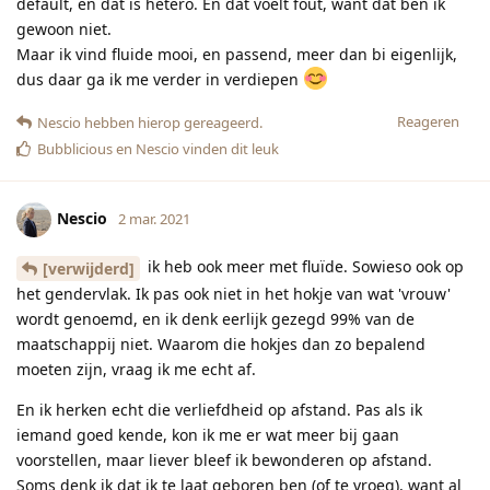
default, en dat is hetero. En dat voelt fout, want dat ben ik
gewoon niet.
Maar ik vind fluide mooi, en passend, meer dan bi eigenlijk,
dus daar ga ik me verder in verdiepen
Reageren
Nescio
hebben hierop gereageerd.
Bubblicious
en
Nescio
vinden dit leuk
Nescio
2 mar. 2021
ik heb ook meer met fluïde. Sowieso ook op
[verwijderd]
het gendervlak. Ik pas ook niet in het hokje van wat 'vrouw'
wordt genoemd, en ik denk eerlijk gezegd 99% van de
maatschappij niet. Waarom die hokjes dan zo bepalend
moeten zijn, vraag ik me echt af.
En ik herken echt die verliefdheid op afstand. Pas als ik
iemand goed kende, kon ik me er wat meer bij gaan
voorstellen, maar liever bleef ik bewonderen op afstand.
Soms denk ik dat ik te laat geboren ben (of te vroeg), want al