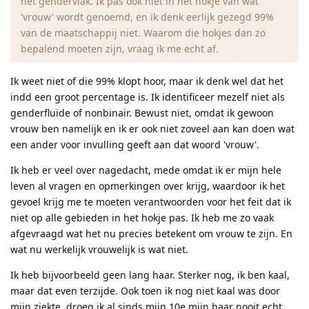
het gendervlak. Ik pas ook niet in het hokje van wat
'vrouw' wordt genoemd, en ik denk eerlijk gezegd 99%
van de maatschappij niet. Waarom die hokjes dan zo
bepalend moeten zijn, vraag ik me echt af.
Ik weet niet of die 99% klopt hoor, maar ik denk wel dat het
indd een groot percentage is. Ik identificeer mezelf niet als
genderfluïde of nonbinair. Bewust niet, omdat ik gewoon
vrouw ben namelijk en ik er ook niet zoveel aan kan doen wat
een ander voor invulling geeft aan dat woord 'vrouw'.
Ik heb er veel over nagedacht, mede omdat ik er mijn hele
leven al vragen en opmerkingen over krijg, waardoor ik het
gevoel krijg me te moeten verantwoorden voor het feit dat ik
niet op alle gebieden in het hokje pas. Ik heb me zo vaak
afgevraagd wat het nu precies betekent om vrouw te zijn. En
wat nu werkelijk vrouwelijk is wat niet.
Ik heb bijvoorbeeld geen lang haar. Sterker nog, ik ben kaal,
maar dat even terzijde. Ook toen ik nog niet kaal was door
mijn ziekte, droeg ik al sinds mijn 10e mijn haar nooit echt