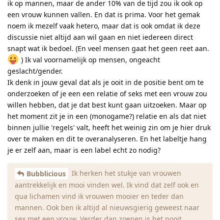
ik op mannen, maar de ander 10% van de tijd zou ik ook op
een vrouw kunnen vallen. En dat is prima. Voor het gemak
noem ik mezelf vaak hetero, maar dat is ook omdat ik deze
discussie niet altijd aan wil gaan en niet iedereen direct
snapt wat ik bedoel. (En veel mensen gaat het geen reet aan.
) Ik val voornamelijk op mensen, ongeacht
geslacht/gender.
Ik denk in jouw geval dat als je ooit in de positie bent om te
onderzoeken of je een een relatie of seks met een vrouw zou
willen hebben, dat je dat best kunt gaan uitzoeken. Maar op
het moment zit je in een (monogame?) relatie en als dat niet
binnen jullie 'regels' valt, heeft het weinig zin om je hier druk
over te maken en dit te overanalyseren. En het labeltje hang
je er zelf aan, maar is een label echt zo nodig?
Ik herken het stukje van vrouwen
Bubblicious
aantrekkelijk en mooi vinden wel. Ik vind dat zelf ook en
qua lichamen vind ik vrouwen mooier en teder dan
mannen. Ook ben ik altijd al nieuwsgierig geweest naar
sex met een vrouw. Verder dan zoenen is het nooit