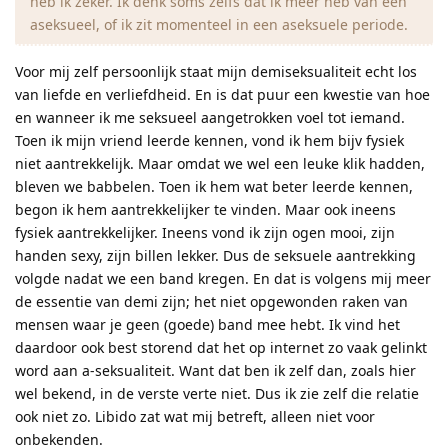
heb ik zeker. Ik denk soms zelfs dat ik meer heb van een
aseksueel, of ik zit momenteel in een aseksuele periode.
Voor mij zelf persoonlijk staat mijn demiseksualiteit echt los
van liefde en verliefdheid. En is dat puur een kwestie van hoe
en wanneer ik me seksueel aangetrokken voel tot iemand.
Toen ik mijn vriend leerde kennen, vond ik hem bijv fysiek
niet aantrekkelijk. Maar omdat we wel een leuke klik hadden,
bleven we babbelen. Toen ik hem wat beter leerde kennen,
begon ik hem aantrekkelijker te vinden. Maar ook ineens
fysiek aantrekkelijker. Ineens vond ik zijn ogen mooi, zijn
handen sexy, zijn billen lekker. Dus de seksuele aantrekking
volgde nadat we een band kregen. En dat is volgens mij meer
de essentie van demi zijn; het niet opgewonden raken van
mensen waar je geen (goede) band mee hebt. Ik vind het
daardoor ook best storend dat het op internet zo vaak gelinkt
word aan a-seksualiteit. Want dat ben ik zelf dan, zoals hier
wel bekend, in de verste verte niet. Dus ik zie zelf die relatie
ook niet zo. Libido zat wat mij betreft, alleen niet voor
onbekenden.