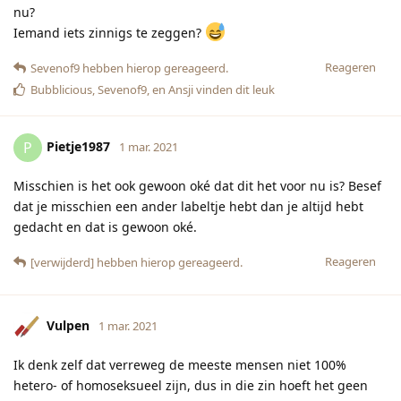
nu?
Iemand iets zinnigs te zeggen?
Reageren
Sevenof9
hebben hierop gereageerd.
Bubblicious
,
Sevenof9
, en
Ansji
vinden dit leuk
Pietje1987
P
1 mar. 2021
Misschien is het ook gewoon oké dat dit het voor nu is? Besef
dat je misschien een ander labeltje hebt dan je altijd hebt
gedacht en dat is gewoon oké.
Reageren
[verwijderd]
hebben hierop gereageerd.
Vulpen
1 mar. 2021
Ik denk zelf dat verreweg de meeste mensen niet 100%
hetero- of homoseksueel zijn, dus in die zin hoeft het geen