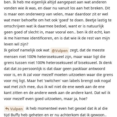
ben. Ik heb me eigenlijk altijd aangepast aan wat anderen
vonden wie ik was, en daar nu vanuit los aan het breken. Dit
is maar een onderwerp van velen, maar daardoor zit er wel
wat meer behoefte om het ook 'goed' te doen. Beetje lastig te
omschrijven wat ik daarmee bedoel, want er is natuurlijk
geen goed of slecht in, maar vooral een.. ben ik dit echt, kan
ik me hiermee identificeren, en is dat wie ik de rest van mijn
leven wil zijn?
Ik geloof namelijk ook wat
zegt, dat de meeste
@Vulpen
mensen niet 100% heteroseksueel zijn, maar waar ligt die
grens tussen niet 100% heteroseksueel of biseksueel. Ik denk
dat dat zo persoonlijk is dat daar geen pasklaar antwoord
voor is, en ik zal voor mezelf moeten uitzoeken waar die grens
voor mij ligt. Maar het 'switchen' van labels brengt ook nogal
wat met zich mee, dus ik wil niet de ene week aan de ene
kant zitten en de andere week aan de andere kant. Dat wil ik
voor mezelf even goed uitzoeken, maar ja, hoe?
ik heb momenteel even het gevoel dat ik al die
Vulpen
tijd Buffy heb geheten en er nu achterkom dat ik gewoon..