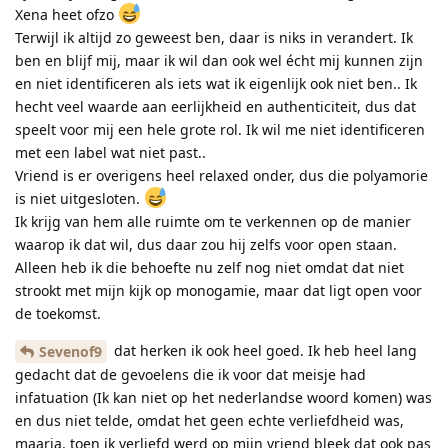
Xena heet ofzo
Terwijl ik altijd zo geweest ben, daar is niks in verandert. Ik
ben en blijf mij, maar ik wil dan ook wel écht mij kunnen zijn
en niet identificeren als iets wat ik eigenlijk ook niet ben.. Ik
hecht veel waarde aan eerlijkheid en authenticiteit, dus dat
speelt voor mij een hele grote rol. Ik wil me niet identificeren
met een label wat niet past..
Vriend is er overigens heel relaxed onder, dus die polyamorie
is niet uitgesloten.
Ik krijg van hem alle ruimte om te verkennen op de manier
waarop ik dat wil, dus daar zou hij zelfs voor open staan.
Alleen heb ik die behoefte nu zelf nog niet omdat dat niet
strookt met mijn kijk op monogamie, maar dat ligt open voor
de toekomst.
dat herken ik ook heel goed. Ik heb heel lang
Sevenof9
gedacht dat de gevoelens die ik voor dat meisje had
infatuation (Ik kan niet op het nederlandse woord komen) was
en dus niet telde, omdat het geen echte verliefdheid was,
maarja, toen ik verliefd werd op mijn vriend bleek dat ook pas