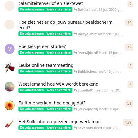
calamiteitenverlof en ziektewet
2
2
re
Dahlia
heeft
15 jul. 2020
gereageerd
De volwassenen
Werk en carrière
Hoe ziet het er op jouw bureau/ beeldscherm
10
10
r
eruit?
Hooyo-shimbir
heeft
3 jul. 2020
gere
De volwassenen
Werk en carrière
Hoe kies je een studie?
19
19
r
M
[verwijderd]
heeft
16 jun. 2020
gerea
De volwassenen
Werk en carrière
Leuke online teammeeting
2
2
re
Bubblicious
heeft
15 jun. 2020
gereag
De volwassenen
Werk en carrière
Weet iemand hoe WIA wordt berekend
6
6
re
Louelle81
heeft
23 mei 2020
gereage
De volwassenen
Werk en carrière
Fulltime werken, hoe doe jij dat?
51
51
r
[verwijderd]
heeft
30 apr. 2020
gerea
De volwassenen
Werk en carrière
Het Sollicatie-en-plezier-in-je-werk-topic
129
129
Sevenof9
heeft
6 apr. 2020
gereageer
De volwassenen
Werk en carrière