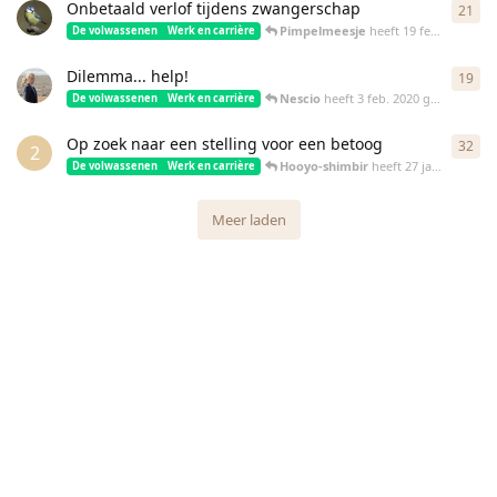
Onbetaald verlof tijdens zwangerschap
21
21
r
Pimpelmeesje
heeft
19 feb. 2020
ger
De volwassenen
Werk en carrière
Dilemma... help!
19
19
r
Nescio
heeft
3 feb. 2020
gereageerd
De volwassenen
Werk en carrière
Op zoek naar een stelling voor een betoog
32
32
r
2
Hooyo-shimbir
heeft
27 jan. 2020
ger
De volwassenen
Werk en carrière
Meer laden