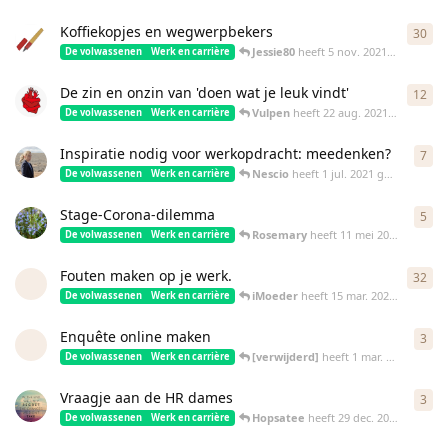
Koffiekopjes en wegwerpbekers
30
30
r
Jessie80
heeft
5 nov. 2021
gereageer
De volwassenen
Werk en carrière
De zin en onzin van 'doen wat je leuk vindt'
12
12
r
Vulpen
heeft
22 aug. 2021
gereageer
De volwassenen
Werk en carrière
Inspiratie nodig voor werkopdracht: meedenken?
7
7
re
Nescio
heeft
1 jul. 2021
gereageerd
De volwassenen
Werk en carrière
Stage-Corona-dilemma
5
5
re
Rosemary
heeft
11 mei 2021
gereage
De volwassenen
Werk en carrière
Fouten maken op je werk.
32
32
r
iMoeder
heeft
15 mar. 2021
gereagee
De volwassenen
Werk en carrière
Enquête online maken
3
3
re
[verwijderd]
heeft
1 mar. 2021
gerea
De volwassenen
Werk en carrière
Vraagje aan de HR dames
3
3
re
Hopsatee
heeft
29 dec. 2020
gereage
De volwassenen
Werk en carrière