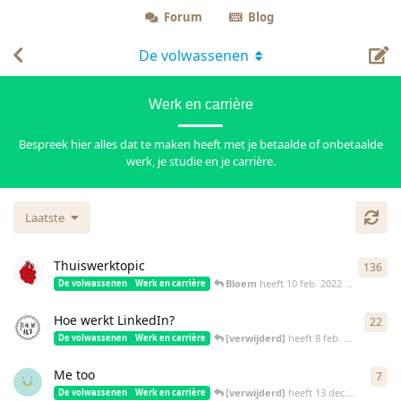
Forum
Blog
De volwassenen
Werk en carrière
Bespreek hier alles dat te maken heeft met je betaalde of onbetaalde
werk, je studie en je carrière.
Laatste
Thuiswerktopic
136
136
Bloem
heeft
10 feb. 2022
gereageerd
De volwassenen
Werk en carrière
Hoe werkt LinkedIn?
22
22
r
[verwijderd]
heeft
8 feb. 2022
gereag
De volwassenen
Werk en carrière
Me too
7
7
re
[verwijderd]
heeft
13 dec. 2021
gerea
De volwassenen
Werk en carrière