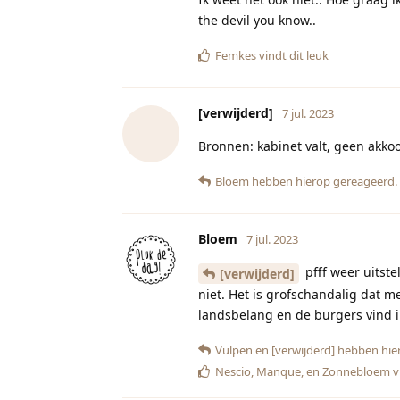
the devil you know..
Femkes
vindt dit leuk
[verwijderd]
7 jul. 2023
Bronnen: kabinet valt, geen akko
Bloem
hebben hierop gereageerd.
Bloem
7 jul. 2023
pfff weer uitste
[verwijderd]
niet. Het is grofschandalig dat 
landsbelang en de burgers vind i
Vulpen
en
[verwijderd]
hebben hie
Nescio
,
Manque
, en
Zonnebloem
v