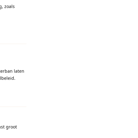
, zoals
Reageren
terban laten
lbeleid.
Reageren
nst groot