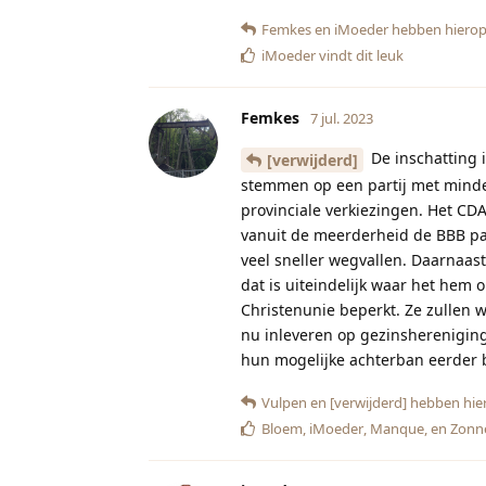
Femkes
en
iMoeder
hebben hierop
iMoeder
vindt dit leuk
Femkes
7 jul. 2023
De inschatting i
[verwijderd]
stemmen op een partij met minder
provinciale verkiezingen. Het CD
vanuit de meerderheid de BBB pa
veel sneller wegvallen. Daarnaast
dat is uiteindelijk waar het hem 
Christenunie beperkt. Ze zullen 
nu inleveren op gezinshereniging
hun mogelijke achterban eerder 
Vulpen
en
[verwijderd]
hebben hie
Bloem
,
iMoeder
,
Manque
, en
Zonn