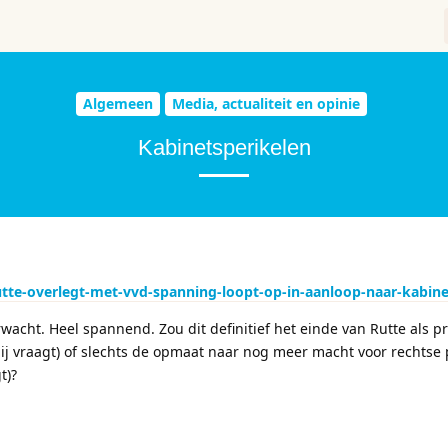
Algemeen
Media, actualiteit en opinie
Kabinetsperikelen
rutte-overlegt-met-vvd-spanning-loopt-op-in-aanloop-naar-kabin
rwacht. Heel spannend. Zou dit definitief het einde van Rutte als p
ij vraagt) of slechts de opmaat naar nog meer macht voor rechtse 
t)?