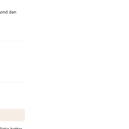
 vind dan
Reageren
Reageren
letje better