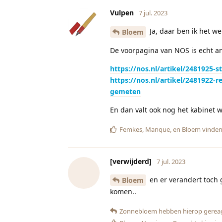
Vulpen
7 jul. 2023
Ja, daar ben ik het w
Bloem
De voorpagina van NOS is echt 
https://nos.nl/artikel/2481925-
https://nos.nl/artikel/2481922
gemeten
En dan valt ook nog het kabinet 
Femkes
,
Manque
, en
Bloem
vinden 
[verwijderd]
7 jul. 2023
en er verandert toch 
Bloem
komen..
Zonnebloem
hebben hierop gerea