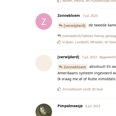
Bloem
,
Nescio
, en
Puzzelstukje
vind
Zonnebloem
7 jul. 2023
Z
de tweede kame
[verwijderd]
[verwijderd]
hebben hierop gereag
Vulpen
,
Lovely83
,
iMoeder
, en
Nes
[verwijderd]
7 jul. 2023
Bijgewerkt
absoluut! En wa
Zonnebloem
Amerikaans systeem ingevoerd wo
Ik vraag me af of Rutte inmiddels
Zonnebloem
vindt dit leuk
Pimpelmeesje
8 jul. 2023