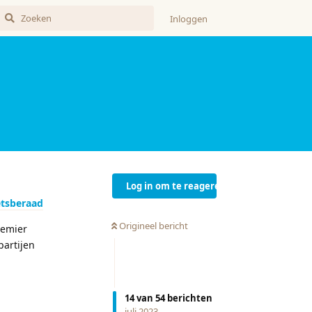
Inloggen
Log in om te reageren
etsberaad
Origineel bericht
remier
partijen
Reageren
14
van
54
berichten
juli 2023