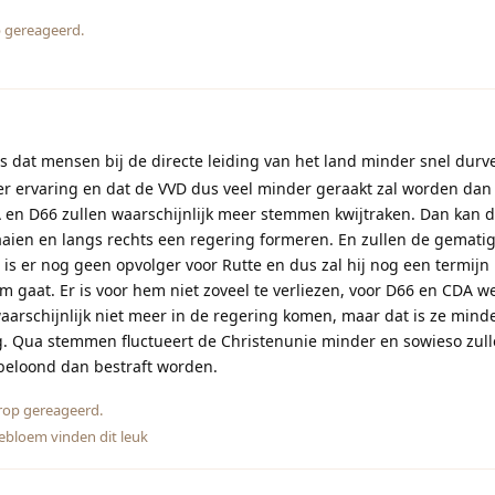
 gereageerd.
s dat mensen bij de directe leiding van het land minder snel durv
 ervaring en dat de VVD dus veel minder geraakt zal worden dan 
A en D66 zullen waarschijnlijk meer stemmen kwijtraken. Dan kan 
aien en langs rechts een regering formeren. En zullen de gemat
 is er nog geen opvolger voor Rutte en dus zal hij nog een termijn 
om gaat. Er is voor hem niet zoveel te verliezen, voor D66 en CDA we
waarschijnlijk niet meer in de regering komen, maar dat is ze min
. Qua stemmen fluctueert de Christenunie minder en sowieso zulle
beloond dan bestraft worden.
rop gereageerd.
ebloem
vinden dit leuk