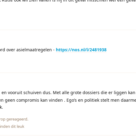
ord over asielmaatregelen -
https://nos.nl/l/2481938
l en vooruit schuiven dus. Met alle grote dossiers die er liggen kan 
men geen compromis kan vinden . Ego’s en politiek stelt men daarm
k.
rop gereageerd.
inden dit leuk