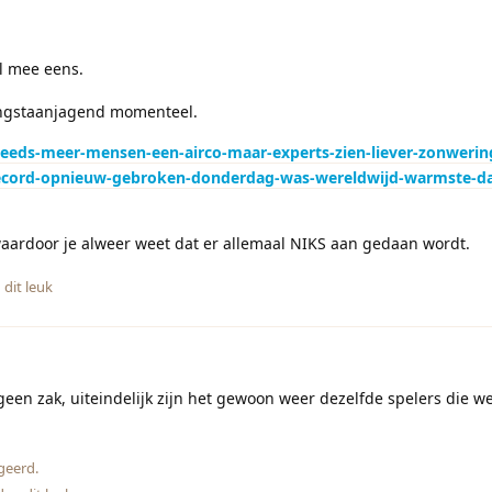
el mee eens.
angstaanjagend momenteel.
steeds-meer-mensen-een-airco-maar-experts-zien-liever-zonwerin
-record-opnieuw-gebroken-donderdag-was-wereldwijd-warmste-da
waardoor je alweer weet dat er allemaal NIKS aan gedaan wordt.
dit leuk
geen zak, uiteindelijk zijn het gewoon weer dezelfde spelers die w
geerd.