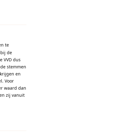
Reageren
en te
bij de
de VVD dus
igde stemmen
krijgen en
l. Voor
der waard dan
n zij vanuit
Reageren