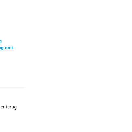
g
g-ooit-
Reageren
eer terug
Reageren