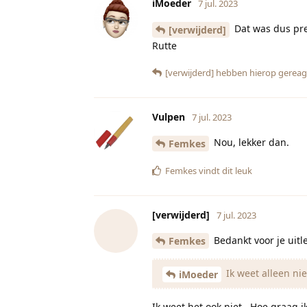
iMoeder
7 jul. 2023
Dat was dus prec
[verwijderd]
Rutte
[verwijderd]
hebben hierop gereag
Vulpen
7 jul. 2023
Nou, lekker dan.
Femkes
Femkes
vindt dit leuk
[verwijderd]
7 jul. 2023
Bedankt voor je uit
Femkes
Ik weet alleen nie
iMoeder
Ik weet het ook niet.. Hoe graag ik