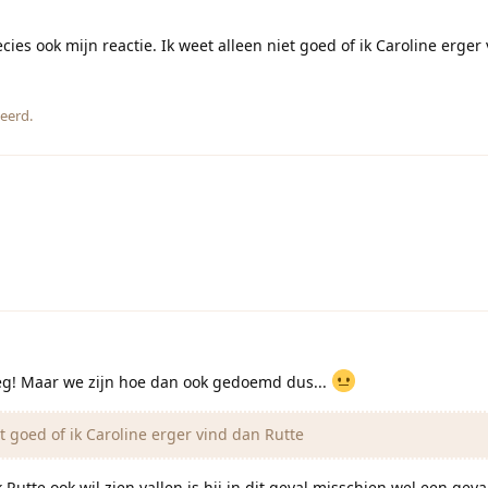
ies ook mijn reactie. Ik weet alleen niet goed of ik Caroline erger
eerd.
leg! Maar we zijn hoe dan ook gedoemd dus...
t goed of ik Caroline erger vind dan Rutte
 Rutte ook wil zien vallen is hij in dit geval misschien wel een geval