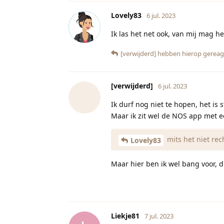
Lovely83
6 jul. 2023
Ik las het net ook, van mij mag h
[verwijderd]
hebben hierop gereag
[verwijderd]
6 jul. 2023
Ik durf nog niet te hopen, het is st
Maar ik zit wel de NOS app met e
mits het niet re
Lovely83
Maar hier ben ik wel bang voor, d
Liekje81
7 jul. 2023