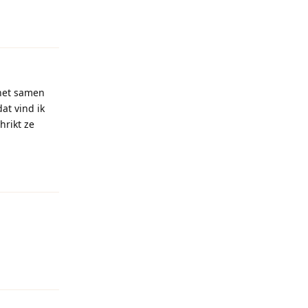
Reageren
 het samen
at vind ik
hrikt ze
Reageren
Reageren