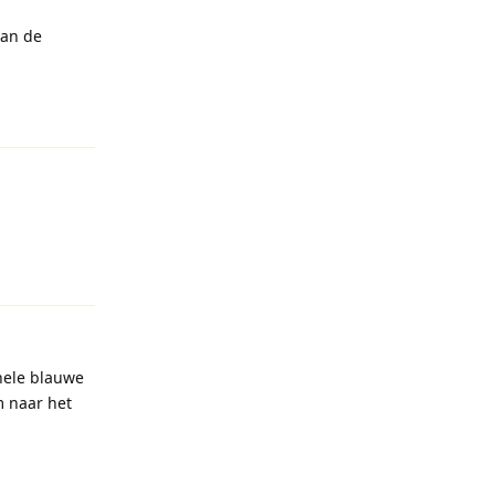
aan de
Reageren
Reageren
 hele blauwe
 naar het