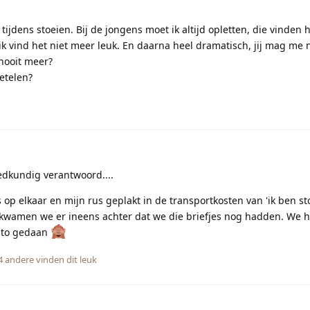
tijdens stoeien. Bij de jongens moet ik altijd opletten, die vinden he
 ik vind het niet meer leuk. En daarna heel dramatisch, jij mag me 
 nooit meer?
etelen?
dkundig verantwoord....
p elkaar en mijn rus geplakt in de transportkosten van 'ik ben stom'
 kwamen we er ineens achter dat we die briefjes nog hadden. We 
auto gedaan
4
andere
vinden dit leuk