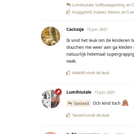
Lumihiutale
,
Softbasegaming
, en
C
Huggybird
,
Vulpen
,
Nescio
, en
5
an
Cactusje
15 jun. 2021
Ik vind het leuk om de kinderen t
douchen me weer aan ga kleden en 
natuurlijk helemaal supergrappig,
vaak.
Miek89
vindt dit leuk
Lumihiutale
15 jun. 2021
Och kind toch
Tantetil
Tantetil
vindt dit leuk