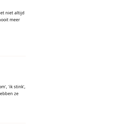
t niet altijd
nooit meer
Reageren
, 'ik stink',
hebben ze
Reageren