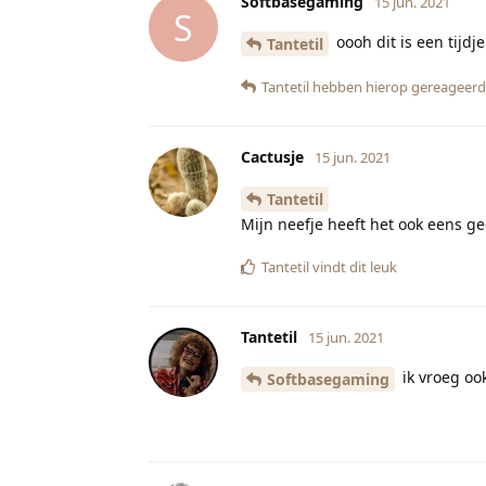
Softbasegaming
15 jun. 2021
S
oooh dit is een tijd
Tantetil
Tantetil
hebben hierop gereageerd
Cactusje
15 jun. 2021
Tantetil
Mijn neefje heeft het ook eens 
Tantetil
vindt dit leuk
Tantetil
15 jun. 2021
ik vroeg oo
Softbasegaming