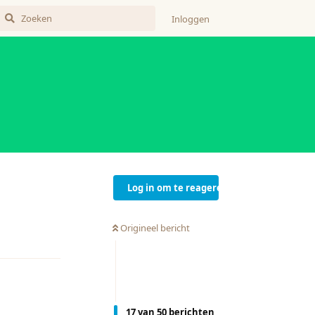
Inloggen
Log in om te reageren
Origineel bericht
Reageren
17
van
50
berichten