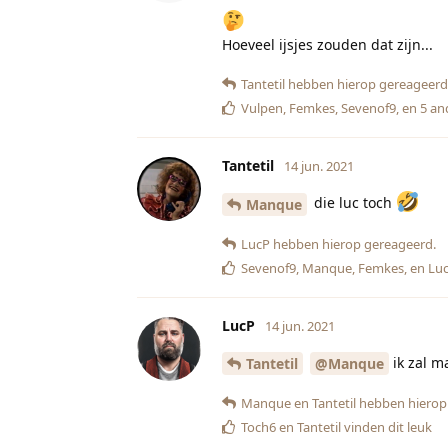
Hoeveel ijsjes zouden dat zijn...
Tantetil
hebben hierop gereageerd
Vulpen
,
Femkes
,
Sevenof9
, en
5
an
Tantetil
14 jun. 2021
die luc toch
Manque
LucP
hebben hierop gereageerd.
Sevenof9
,
Manque
,
Femkes
, en
Lu
LucP
14 jun. 2021
ik zal m
Tantetil
@Manque
Manque
en
Tantetil
hebben hierop
Toch6
en
Tantetil
vinden dit leuk