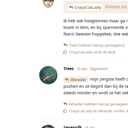
Klimbos zie 
CrazyCatLady
Ik heb ook hoogtevrees maar ga re
boom in klim, en bij spannende s
fears! Gewoon huppekee, doe wat 
Trees
hebben hierop gereageerd.
CrazyCatLady
vindt dit leuk
Trees
18 apr.
Bijgewerkt
mijn jongste heeft o
iMoeder
pushen en ze begint dan bij de la
steeds minder en vindt ze het oo
iMoeder
hebben hierop gereageer
CrazyCatLady
en
iMoeder
vinden d
Sevenof9
18 apr.