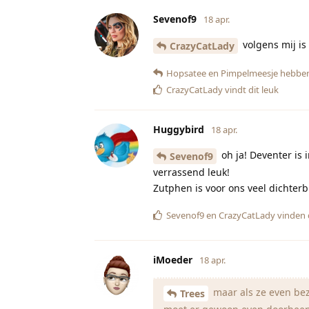
Sevenof9
18 apr.
volgens mij i
CrazyCatLady
Hopsatee
en
Pimpelmeesje
hebben
CrazyCatLady
vindt dit leuk
Huggybird
18 apr.
oh ja! Deventer is 
Sevenof9
verrassend leuk!
Zutphen is voor ons veel dichterb
Sevenof9
en
CrazyCatLady
vinden d
iMoeder
18 apr.
maar als ze even bezi
Trees