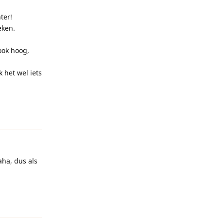
ter!
eken.
ook hoog,
 het wel iets
Reageren
aha, dus als
Reageren