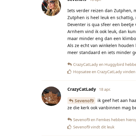
Iets verder reizen dan Zutphen, 
Zutphen is heel leuk en schattig, 
Deventer is qua sfeer een beetje 
Arnhem vind ik ook leuk, dan kun
maar minder eng dan een klimbos
Als ze echt van winkelen houden 
meer standaard en iets minder ge
CrazyCatLady
en
Huggybird
hebbe
Hopsatee
en
CrazyCatLady
vinden 
CrazyCatLady
18 apr.
ik geef het aan haa
Sevenof9
ze die kerk ook vanbinnen mag be
Sevenof9
en
Femkes
hebben hiero
Sevenof9
vindt dit leuk