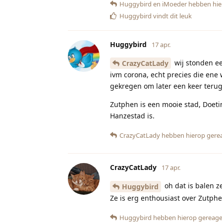
Huggybird
en
iMoeder
hebben hie
Huggybird
vindt dit leuk
Huggybird
17 apr.
wij stonden e
CrazyCatLady
ivm corona, echt precies die e
gekregen om later een keer teru
Zutphen is een mooie stad, Doeti
Hanzestad is.
CrazyCatLady
hebben hierop gere
CrazyCatLady
17 apr.
oh dat is balen ze
Huggybird
Ze is erg enthousiast over Zutphe
Huggybird
hebben hierop gereage