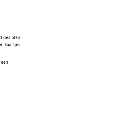
Reageren
d gesloten
n kaartjes
 een
Reageren
Reageren