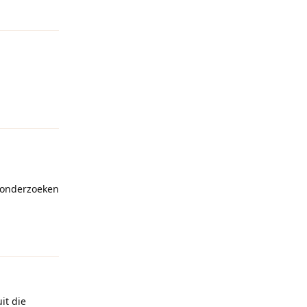
Reageren
e onderzoeken
Reageren
it die