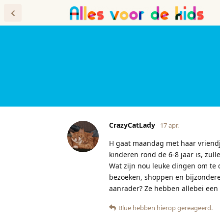
Forum
Blog
CrazyCatLady
17 apr.
H gaat maandag met haar vriendj
kinderen rond de 6-8 jaar is, zu
Wat zijn nou leuke dingen om te
bezoeken, shoppen en bijzondere u
aanrader? Ze hebben allebei een o
Blue
hebben hierop gereageerd.