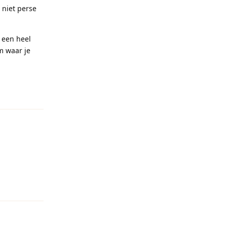
 niet perse
r een heel
m waar je
Reageren
Reageren