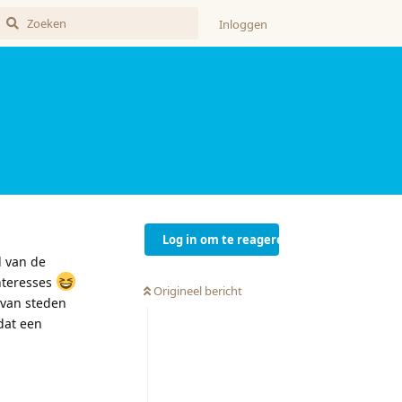
Inloggen
Log in om te reageren
l van de
nteresses
Origineel bericht
 van steden
dat een
Reageren