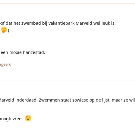
f dat het zwembad bij vakantiepark Marveld wel leuk is.
l
)
s een mooie hanzestad.
ageerd.
arveld inderdaad! Zwemmen staat sowieso op de lijst, maar ze wil
 hoogtevrees