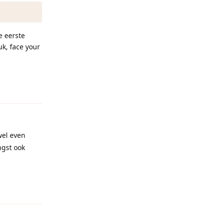
e eerste
k, face your
Reageren
wel even
ngst ook
Reageren