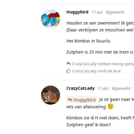
Huggybird
17 apr.
Bijgewerkt
Houden ze van zwemmen? Ik geloo
(Daar verblijven ze misschien we
Het klimbos in Ruurlo.
Zutphen is 25 min met de trein i
CrazyCatLady
hebben hierop gere
CrazyCatLady
vindt dit leuk
CrazyCatLady
17 apr.
Bijgewerkt
ja ze gaan naar M
Huggybird
iets van afwisseling
Klimbos zie ik H niet doen, heeft
Zutphen geef ik door!!