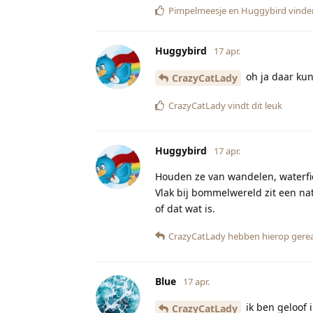
Pimpelmeesje
en
Huggybird
vinden
Huggybird
17 apr.
oh ja daar kun
CrazyCatLady
CrazyCatLady
vindt dit leuk
Huggybird
17 apr.
Houden ze van wandelen, waterfi
Vlak bij bommelwereld zit een na
of dat wat is.
CrazyCatLady
hebben hierop gere
Blue
17 apr.
ik ben geloof i
CrazyCatLady