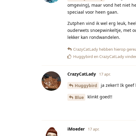
omgeving), maar vond het niet hee
speciaal voor heen gaan.
Zutphen vind ik wel erg leuk, hee
ouderwets snoepwinkeltje, met o
lekker kan rondwandelen.
CrazyCatLady
hebben hierop gere
Huggybird
en
CrazyCatLady
vinden
CrazyCatLady
17 apr.
ja zeker!! Ik geef
Huggybird
klinkt goed!!
Blue
iMoeder
17 apr.