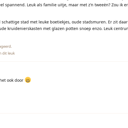
l spannend. Leuk als familie uitje, maar met z’n tweeën? Zou ik er
l schattige stad met leuke boetiekjes, oude stadsmuren. Er zit daa
ude kruidenierskasten met glazen potten snoep enzo. Leuk centru
ageerd.
 dit leuk
 het ook door