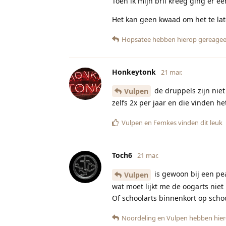
Toen ik mijn bril kreeg ging er e
Het kan geen kwaad om het te lat
Hopsatee
hebben hierop gereagee
Honkeytonk
21 mar.
de druppels zijn niet
Vulpen
zelfs 2x per jaar en die vinden he
Vulpen
en
Femkes
vinden dit leuk
Toch6
21 mar.
is gewoon bij een pea
Vulpen
wat moet lijkt me de oogarts niet
Of schoolarts binnenkort op scho
Noordeling
en
Vulpen
hebben hier