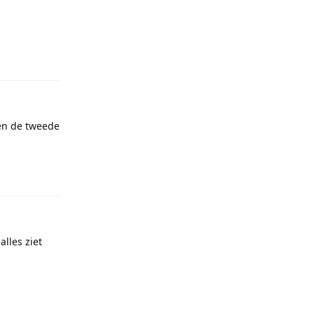
Reageren
 en de tweede
Reageren
lles ziet
Reageren