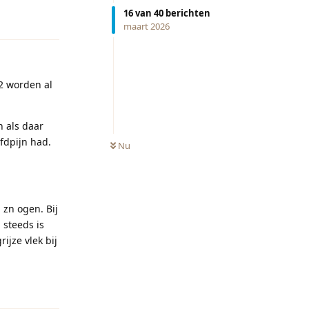
16
van
40
berichten
Reageren
maart 2026
 2 worden al
n als daar
fdpijn had.
Nu
 zn ogen. Bij
 steeds is
rijze vlek bij
Reageren