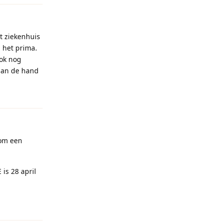
t ziekenhuis
 het prima.
ook nog
 aan de hand
Reageren
 om een
is 28 april
Reageren