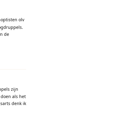
optisten olv
oogdruppels.
en de
Reageren
pels zijn
n doen als het
sarts denk ik
Reageren