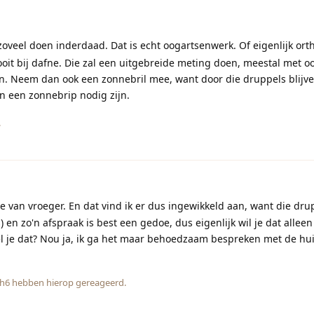
zoveel doen inderdaad. Dat is echt oogartsenwerk. Of eigenlijk orth
ooit bij dafne. Die zal een uitgebreide meting doen, meestal met 
ven. Neem dan ook een zonnebril mee, want door die druppels blijv
an een zonnebrip nodig zijn.
.
e van vroeger. En dat vind ik er dus ingewikkeld aan, want die drup
s) en zo'n afspraak is best een gedoe, dus eigenlijk wil je dat allee
l je dat? Nou ja, ik ga het maar behoedzaam bespreken met de hui
h6
hebben hierop gereageerd.