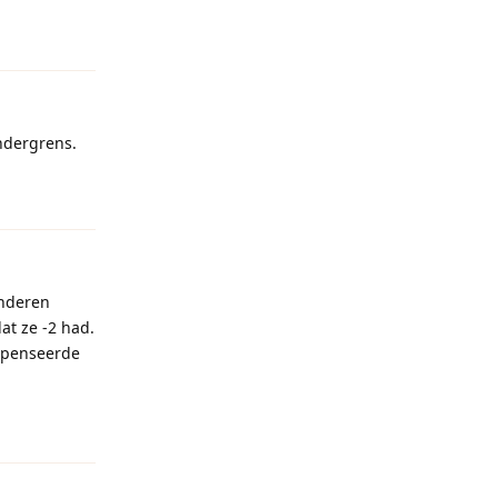
Reageren
ondergrens.
Reageren
inderen
t ze -2 had.
ompenseerde
Reageren