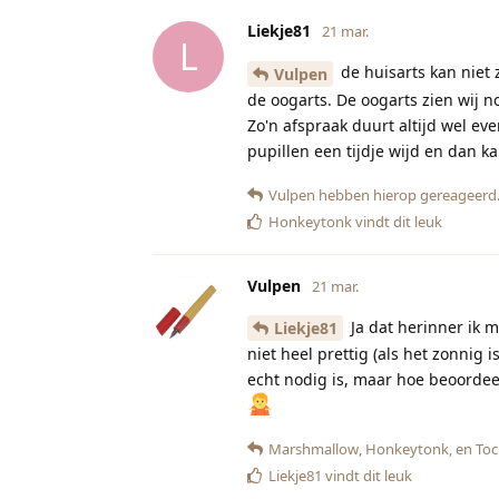
Liekje81
21 mar.
L
de huisarts kan niet 
Vulpen
de oogarts. De oogarts zien wij n
Zo'n afspraak duurt altijd wel e
pupillen een tijdje wijd en dan k
Vulpen
hebben hierop gereageerd
Honkeytonk
vindt dit leuk
Vulpen
21 mar.
Ja dat herinner ik m
Liekje81
niet heel prettig (als het zonnig i
echt nodig is, maar hoe beoordee
Marshmallow
,
Honkeytonk
, en
Toc
Liekje81
vindt dit leuk