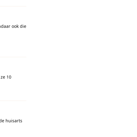
ndaar ook die
Reageren
 ze 10
Reageren
 de huisarts