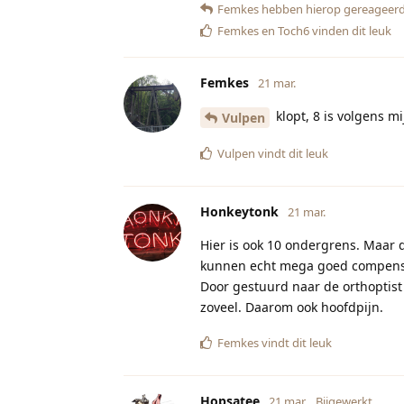
Femkes
hebben hierop gereageerd
Femkes
en
Toch6
vinden dit leuk
Femkes
21 mar.
klopt, 8 is volgens mi
Vulpen
Vulpen
vindt dit leuk
Honkeytonk
21 mar.
Hier is ook 10 ondergrens. Maar d
kunnen echt mega goed compenser
Door gestuurd naar de orthoptist
zoveel. Daarom ook hoofdpijn.
Femkes
vindt dit leuk
Hopsatee
21 mar.
Bijgewerkt