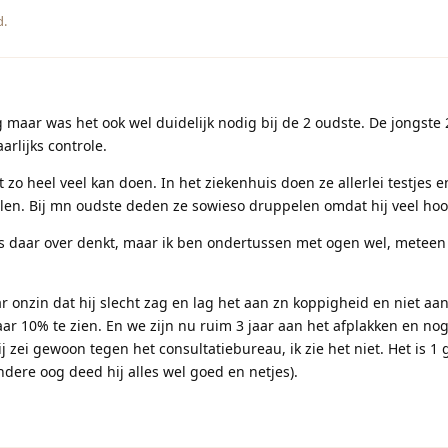
d.
g maar was het ook wel duidelijk nodig bij de 2 oudste. De jongste
rlijks controle.
 zo heel veel kan doen. In het ziekenhuis doen ze allerlei testjes e
len. Bij mn oudste deden ze sowieso druppelen omdat hij veel hoo
ts daar over denkt, maar ik ben ondertussen met ogen wel, meteen
onzin dat hij slecht zag en lag het aan zn koppigheid en niet aan
ar 10% te zien. En we zijn nu ruim 3 jaar aan het afplakken en nog
ij zei gewoon tegen het consultatiebureau, ik zie het niet. Het is 1 g
ndere oog deed hij alles wel goed en netjes).