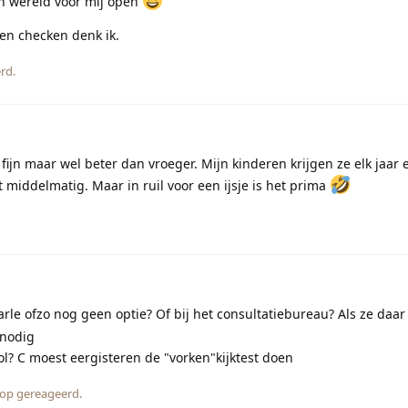
en wereld voor mij open
en checken denk ik.
rd.
 fijn maar wel beter dan vroeger. Mijn kinderen krijgen ze elk jaar
t middelmatig. Maar in ruil voor een ijsje is het prima
rle ofzo nog geen optie? Of bij het consultatiebureau? Als ze daar a
 nodig
ol? C moest eergisteren de "vorken"kijktest doen
op gereageerd.