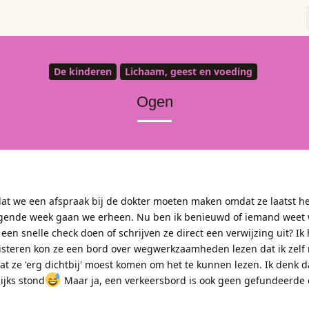
De kinderen
Lichaam, geest en voeding
Ogen
dat we een afspraak bij de dokter moeten maken omdat ze laatst he
olgende week gaan we erheen. Nu ben ik benieuwd of iemand weet 
en snelle check doen of schrijven ze direct een verwijzing uit? Ik 
, gisteren kon ze een bord over wegwerkzaamheden lezen dat ik zelf
dat ze 'erg dichtbij' moest komen om het te kunnen lezen. Ik denk d
ijks stond
Maar ja, een verkeersbord is ook geen gefundeerde 