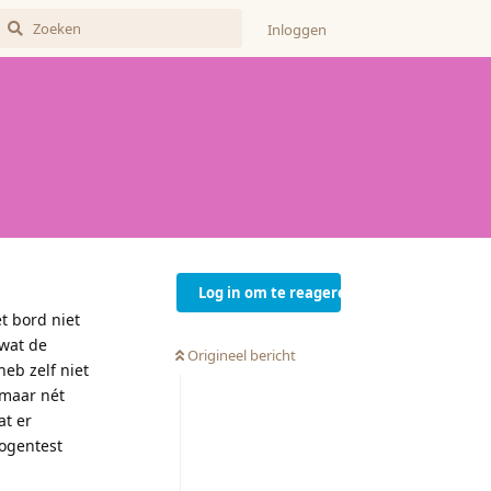
Inloggen
Log in om te reageren
t bord niet
wat de
Origineel bericht
heb zelf niet
 maar nét
at er
ogentest