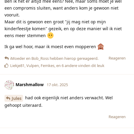
Ben ik het er altijd mee eens? Nee, maar soms moet je wel
een compromis sluiten, want anders kom je gewoon niet
vooruit.
Maar dit is gewoon een groot "jij mag niet op mijn
kinderfeestje komen" gezeik, en op deze manier wíl ik niet
eens meer stemmen
Ik ga wel hoor, maar ik moest even mopperen
Reageren
iMoeder
en
Bob_Ross
hebben hierop gereageerd.
Liekje81
,
Vulpen
,
Femkes
, en
6
andere
vinden dit leuk
Marshmallow
17 okt. 2025
had ook eigenlijk niet anders verwacht. Wel
Jules
gehoopt uiteraard.
Reageren