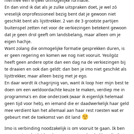
hiermee een vrijwel onmogelijke formatie.
En dan vind ik dat als je zulke uitspraken doet, je wel zó
vreselijk onprofessioneel bezig bent dat je gewoon niet
geschikt bent als lijsttrekker. 2 van de 3 grootste partijen
buitenspel zetten net voor de verkiezingen betekent gewoon
dat je geen drol geeft om landsbelang, maar alleen om je
eigen hachje.
Want zolang die onmogelijke formatie gesprekken duren, is
er geen regering en komen we nog niet vooruit. Yesilgöz
heeft geen andere optie dan een dag na de verkiezingen bij
te draaien en ook dan geldt: dan ben je imo niet geschikt als
lijsttrekker, maar alleen bezig met je ego.
En daar wordt ik chagrijnig van, want ik loop hier mijn best te
doen om een weldoordachte keuze te maken, verdiep me in
programma's en doe onderzoek (waar ik eigenlijk helemaal
geen tijd voor heb), en iemand die er daadwerkelijk haar geld
mee verdient kan het allemaal aan haar rest roesten wat er
gebeurt met de toekomst van dit land
Imo is verbinding noodzakelijk is om vooruit te gaan. Ik ben