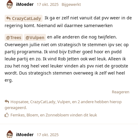
iMoeder
17 okt. 2025
Bijgewerkt
Ik ga er zelf niet vanuit dat pvv weer in de
CrazyCatLady
regering komt. Niemand wil daarmee samenwerken
en alle anderen die nog twijfelen.
@Trees
@Vulpen
Overwegen jullie niet om strategisch te stemmen ipv sec op
partij programma. Ik vind bijv Esther goed hoor en pvdd
leuke partij en zo. Ik vind Rob Jetten ook wel leuk. Alleen ik
zou het nog heel veel leuker vinden als pvv niet de grootste
wordt. Dus strategisch stemmen overweeg ik zelf wel heel
erg.
Reageren
Hopsatee
,
CrazyCatLady
,
Vulpen
, en
2
andere
hebben hierop
gereageerd.
Femkes
,
Bloem
, en
Zonnebloem
vinden dit leuk
iMoeder
17 okt. 2025