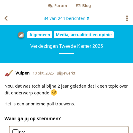
Forum
Blog
34
van
244
berichten
Algemeen
Media, actualiteit en opinie
Verkiezingen Tweede Kamer 2025
Vulpen
10 okt. 2025
Bijgewerkt
Nou, dat was toch al bijna 2 jaar geleden dat ik een topic over
dit onderwerp opende
Het is een anonieme poll trouwens.
Waar ga jij op stemmen?
PVV