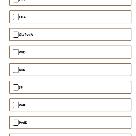
CDA
GL/PvdA
VVD
D66
SP
Volt
PvdD