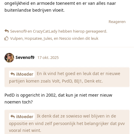
ongelijkheid en armoede toeneemt en er van alles naar
buitenlandse bedrijven vloeit.
Reageren
Sevenof9
en
CrazyCatLady
hebben hierop gereageerd.
Vulpen
,
Hopsatee
,
Jules
, en
Nescio
vinden dit leuk
Sevenof9
17 okt. 2025
En ik vind het goed en leuk dat er nieuwe
iMoeder
partijen komen zoals Volt, PvdD, BIJ1, Denk etc.
PvdD is opgericht in 2002, dat kun je niet meer nieuw
noemen toch?
Ik denk dat ze sowieso wel blijven in de
iMoeder
oppositie en vind zelf persoonlijk het belangrijker dat pvv
vooral niet wint.