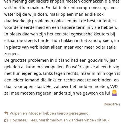
van mening dat leiders knopen moeten doorhakken die 'het
volk' niet kan maken. En dat betekent compromissen, soms
water bij de wijn doen, maar op een manier die ook
daadwerkelijk problemen oplossen met de beste intenties
voor de meerderheid en een langere termijn visie hebben.
In plaats daarvan zijn het een stel egoïstische kleuters bij
elkaar die steeds harder hun hakken in het zand gooien, en
in plaats van verbinden alleen maar voor meer polarisatie
zorgen.
De grootste problemen in dit land had een goudvis 10 jaar
geleden al kunnen voorspellen. En wéér zijn ze alleen bezig
met hun eigen ego. Links tegen rechts, maar in mijn ogen is
een leider iemand die links én rechts weet te verbinden, en
daar voor open staat. Het zal over het midden moeten, VVD
zal mee moeten regeren, anders zijn we gewoon de lul
Reageren
Vulpen
en
iMoeder
hebben hierop gereageerd.
Hopsatee
,
Trees
,
Marshmallow
, en
2
andere
vinden dit leuk