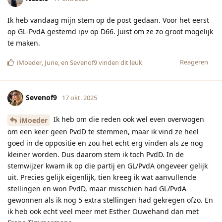
Ik heb vandaag mijn stem op de post gedaan. Voor het eerst
op GL-PvdA gestemd ipv op D66. Juist om ze zo groot mogelijk
te maken.
Reageren
iMoeder
,
June
, en
Sevenof9
vinden dit leuk
Sevenof9
17 okt. 2025
Ik heb om die reden ook wel even overwogen
iMoeder
om een keer geen PvdD te stemmen, maar ik vind ze heel
goed in de oppositie en zou het echt erg vinden als ze nog
kleiner worden. Dus daarom stem ik toch PvdD. In de
stemwijzer kwam ik op die partij en GL/PvdA ongeveer gelijk
uit. Precies gelijk eigenlijk, tien kreeg ik wat aanvullende
stellingen en won PvdD, maar misschien had GL/PvdA
gewonnen als ik nog 5 extra stellingen had gekregen ofzo. En
ik heb ook echt veel meer met Esther Ouwehand dan met