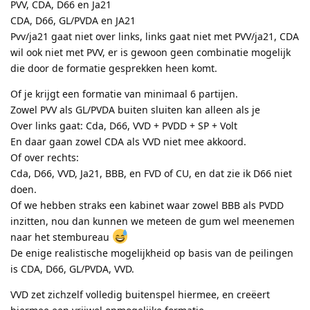
PVV, CDA, D66 en Ja21
CDA, D66, GL/PVDA en JA21
Pvv/ja21 gaat niet over links, links gaat niet met PVV/ja21, CDA
wil ook niet met PVV, er is gewoon geen combinatie mogelijk
die door de formatie gesprekken heen komt.
Of je krijgt een formatie van minimaal 6 partijen.
Zowel PVV als GL/PVDA buiten sluiten kan alleen als je
Over links gaat: Cda, D66, VVD + PVDD + SP + Volt
En daar gaan zowel CDA als VVD niet mee akkoord.
Of over rechts:
Cda, D66, VVD, Ja21, BBB, en FVD of CU, en dat zie ik D66 niet
doen.
Of we hebben straks een kabinet waar zowel BBB als PVDD
inzitten, nou dan kunnen we meteen de gum wel meenemen
naar het stembureau
De enige realistische mogelijkheid op basis van de peilingen
is CDA, D66, GL/PVDA, VVD.
VVD zet zichzelf volledig buitenspel hiermee, en creëert