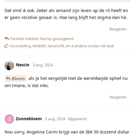
Dat vind ik ook. Zeker als iemand zijn leven op de rit heeft en
er geen recidive gevaar is. Hoe lang blijft het stigma dan hè.
Reageren
Femkes
hebben hierop gereageerd.
Noordeling
,
Miek89
,
Sevenof9
, en
4
andere
vinden dit leuk
Nescio
3 aug. 2024
als je het vergelijkt met de wereldwijde ophef nu
Bloem
om Imane, is dat niks.
Reageren
Zonnebloem
Z
3 aug. 2024
Bijgewerkt
Nou sorry, Angelina Carini krijgt van de IBA 50 duizend dollar