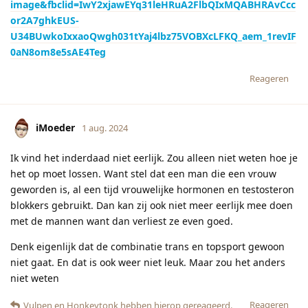
image&fbclid=IwY2xjawEYq31leHRuA2FlbQIxMQABHRAvCcc
or2A7ghkEUS-
U34BUwkoIxxaoQwgh031tYaj4lbz75VOBXcLFKQ_aem_1revIF
0aN8om8e5sAE4Teg
Reageren
iMoeder
1 aug. 2024
Ik vind het inderdaad niet eerlijk. Zou alleen niet weten hoe je
het op moet lossen. Want stel dat een man die een vrouw
geworden is, al een tijd vrouwelijke hormonen en testosteron
blokkers gebruikt. Dan kan zij ook niet meer eerlijk mee doen
met de mannen want dan verliest ze even goed.
Denk eigenlijk dat de combinatie trans en topsport gewoon
niet gaat. En dat is ook weer niet leuk. Maar zou het anders
niet weten
Reageren
Vulpen
en
Honkeytonk
hebben hierop gereageerd.