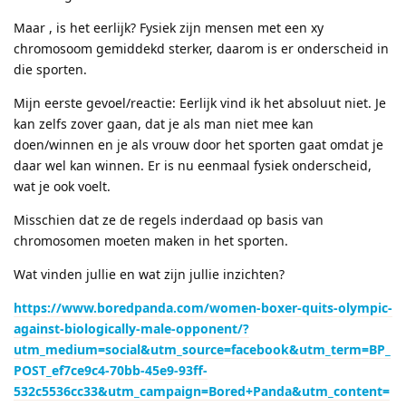
Maar , is het eerlijk? Fysiek zijn mensen met een xy
chromosoom gemiddekd sterker, daarom is er onderscheid in
die sporten.
Mijn eerste gevoel/reactie: Eerlijk vind ik het absoluut niet. Je
kan zelfs zover gaan, dat je als man niet mee kan
doen/winnen en je als vrouw door het sporten gaat omdat je
daar wel kan winnen. Er is nu eenmaal fysiek onderscheid,
wat je ook voelt.
Misschien dat ze de regels inderdaad op basis van
chromosomen moeten maken in het sporten.
Wat vinden jullie en wat zijn jullie inzichten?
https://www.boredpanda.com/women-boxer-quits-olympic-
against-biologically-male-opponent/?
utm_medium=social&utm_source=facebook&utm_term=BP_
POST_ef7ce9c4-70bb-45e9-93ff-
532c5536cc33&utm_campaign=Bored+Panda&utm_content=