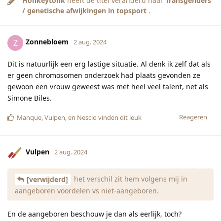
Honkeytonk
heeft de titel veranderd naar
Transgenders
/ genetische afwijkingen in topsport
.
Zonnebloem
Z
2 aug. 2024
Dit is natuurlijk een erg lastige situatie. Al denk ik zelf dat als
er geen chromosomen onderzoek had plaats gevonden ze
gewoon een vrouw geweest was met heel veel talent, net als
Simone Biles.
Reageren
Manque
,
Vulpen
, en
Nescio
vinden dit leuk
Vulpen
2 aug. 2024
het verschil zit hem volgens mij in
[verwijderd]
aangeboren voordelen vs niet-aangeboren.
En de aangeboren beschouw je dan als eerlijk, toch?