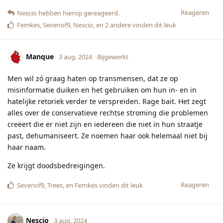
Reageren
Nescio
hebben hierop gereageerd.
Femkes
,
Sevenof9
,
Nescio
, en
2
andere
vinden dit leuk
Manque
3 aug. 2024
Bijgewerkt
Men wil zó graag haten op transmensen, dat ze op
misinformatie duiken en het gebruiken om hun in- en in
hatelijke retoriek verder te verspreiden. Rage bait. Het zegt
alles over de conservatieve rechtse stroming die problemen
creëert die er niet zijn en iedereen die niet in hun straatje
past, dehumaniseert. Ze noemen haar ook helemaal niet bij
haar naam.
Ze krijgt doodsbedreigingen.
Reageren
Sevenof9
,
Trees
, en
Femkes
vinden dit leuk
Nescio
3 aug. 2024