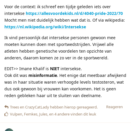
Voor de context: ik schreef een tijdje geleden iets over
intersekse
https://allesvoordekids.nl/d/4040-pride-2022/70
Mocht men niet duidelijk hebben wat dat is. Of via wikipedia:
https://nl.wikipedia.org/wiki/Intersekse
Ik vind persoonlijk dat intersekse personen gewoon mee
moeten kunnen doen met sportwedstrijden. Vrijwel alle
atleten hebben genetische voordelen ten opzichte van
anderen, daarom komen ze zo ver in de sportwereld.
EDIT>> Imane Khalif is
NIET
intersekse.
Ook dit was
misinformatie
. Het enige dat meetbaar afwijkend
was in haar situatie waren verhoogde levels testosteron, wat
dus ook gewoon bij vrouwen kan voorkomen. Het is geen
reden gebleken haar uit te sluiten van deelname.
Reageren
Trees
en
CrazyCatLady
hebben hierop gereageerd.
Vulpen
,
Femkes
,
Jules
, en
4
andere
vinden dit leuk