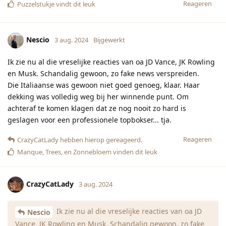
Reageren
Puzzelstukje
vindt dit leuk
Nescio
3 aug. 2024
Bijgewerkt
Ik zie nu al die vreselijke reacties van oa JD Vance, JK Rowling
en Musk. Schandalig gewoon, zo fake news verspreiden.
Die Italiaanse was gewoon niet goed genoeg, klaar. Haar
dekking was volledig weg bij her winnende punt. Om
achteraf te komen klagen dat ze nog nooit zo hard is
geslagen voor een professionele topbokser... tja.
Reageren
CrazyCatLady
hebben hierop gereageerd.
Manque
,
Trees
, en
Zonnebloem
vinden dit leuk
CrazyCatLady
3 aug. 2024
Ik zie nu al die vreselijke reacties van oa JD
Nescio
Vance, JK Rowling en Musk. Schandalig gewoon, zo fake