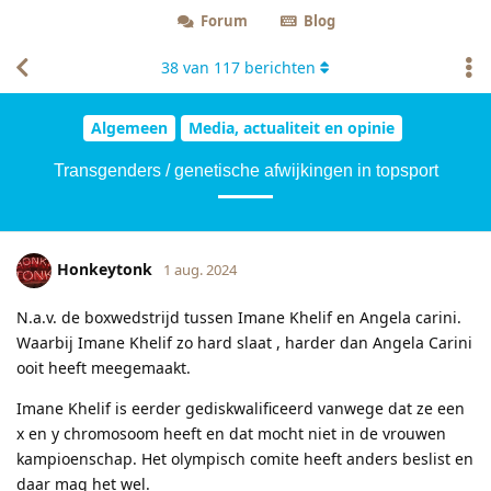
Forum
Blog
38
van
117
berichten
Algemeen
Media, actualiteit en opinie
Transgenders / genetische afwijkingen in topsport
Honkeytonk
1 aug. 2024
N.a.v. de boxwedstrijd tussen Imane Khelif en Angela carini.
Waarbij Imane Khelif zo hard slaat , harder dan Angela Carini
ooit heeft meegemaakt.
Imane Khelif is eerder gediskwalificeerd vanwege dat ze een
x en y chromosoom heeft en dat mocht niet in de vrouwen
kampioenschap. Het olympisch comite heeft anders beslist en
daar mag het wel.