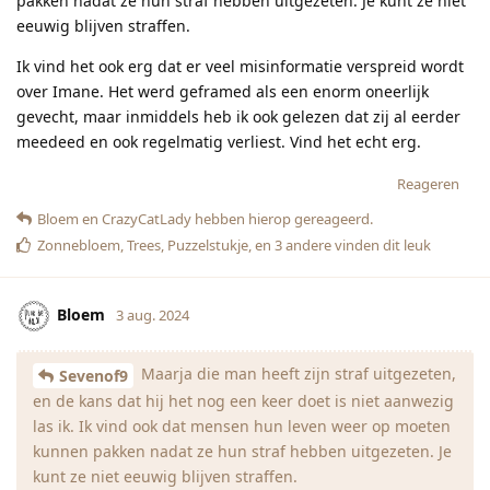
pakken nadat ze hun straf hebben uitgezeten. Je kunt ze niet
eeuwig blijven straffen.
Ik vind het ook erg dat er veel misinformatie verspreid wordt
over Imane. Het werd geframed als een enorm oneerlijk
gevecht, maar inmiddels heb ik ook gelezen dat zij al eerder
meedeed en ook regelmatig verliest. Vind het echt erg.
Reageren
Bloem
en
CrazyCatLady
hebben hierop gereageerd.
Zonnebloem
,
Trees
,
Puzzelstukje
, en
3
andere
vinden dit leuk
Bloem
3 aug. 2024
Maarja die man heeft zijn straf uitgezeten,
Sevenof9
en de kans dat hij het nog een keer doet is niet aanwezig
las ik. Ik vind ook dat mensen hun leven weer op moeten
kunnen pakken nadat ze hun straf hebben uitgezeten. Je
kunt ze niet eeuwig blijven straffen.