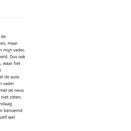
 de
gen, maar
n mijn vader,
eeld. Dus ook
, waar het
n
at de auto
jn vader
 met de neus
niet zitten.
andaag
 en benoemd
zelf wel