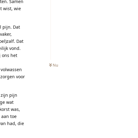
zeten. Samen
 wist, wie
 pijn. Dat
vaker,
el)zalf. Dat
ilijk vond.
j ons het
Nu
t volwassen
 zorgen voor
zijn pijn
ige wat
korst was,
 aan toe
van had, die