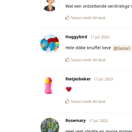
Wat een ontzettende verdrietige si
Soturi
vindt dit leuk
Huggybird
17 jul. 2023
Hele dikke knuffel lieve
@Soturi
Soturi
vindt dit leuk
Rietjesbeker
17 jul. 2023
Soturi
vindt dit leuk
Rosemary
17 jul. 2023
Heel veel sterkte en mooie mom