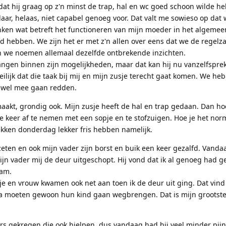
at hij graag op z'n minst de trap, hal en wc goed schoon wilde h
daar, helaas, niet capabel genoeg voor. Dat valt me sowieso op dat
enken wat betreft het functioneren van mijn moeder in het algemee
d hebben. We zijn het er met z'n allen over eens dat we de regelz
 we noemen allemaal dezelfde ontbrekende inzichten.
vangen binnen zijn mogelijkheden, maar dat kan hij nu vanzelfspre
eilijk dat die taak bij mij en mijn zusje terecht gaat komen. We h
r wel mee gaan redden.
akt, grondig ook. Mijn zusje heeft de hal en trap gedaan. Dan h
e keer af te nemen met een sopje en te stofzuigen. Hoe je het nor
lekken donderdag lekker fris hebben namelijk.
zeten en ook mijn vader zijn borst en buik een keer gezalfd. Vanda
ijn vader mij de deur uitgeschopt. Hij vond dat ik al genoeg had 
nam.
tje en vrouw kwamen ook net aan toen ik de deur uit ging. Dat vind 
a moeten gewoon hun kind gaan wegbrengen. Dat is mijn grootst
ers gekregen die ook hielpen, dus vandaag had hij veel minder pijn