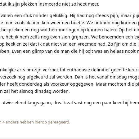
at ik zijn plekken insmeerde niet zo heet meer.
allen een stuk minder gelukkig. Hij had nog steeds pijn, maar pijn
de man zoals ik hem ken weer een beetje. We hebben nog kunnen 
bespreken en nog wat herinneringen op kunnen halen. Op het ei
gen, heb ik hem zelfs nog even zien grijnzen. We benoemden een e
 op keek en zei dat ik dat niet van een vreemde had. Zo fijn om die 
ben. Even een glimp van de man die hij ooit was en helaas nooit 
ijke arts om zijn verzoek tot euthanasie definitief goed te keur
n verzoek nog afgekeurd zal worden. Dan is het vanaf dinsdag moge
ader heeft donderdag als voorkeur opgegeven. Maar mochten die p
n zal het alsnog dinsdag worden.
afwisselend langs gaan, dus ik zal vast nog een paar keer bij hem
en
4
andere
hebben hierop gereageerd.