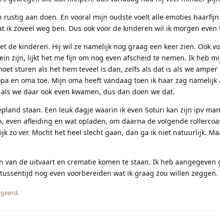
 rustig aan doen. En vooral mijn oudste voelt alle emoties haarfijn
at ik zoveel weg ben. Dus ook voor de kinderen wil ik morgen even t
 de kinderen. Hij wil ze namelijk nog graag een keer zien. Ook v
in zijn, lijkt het me fijn om nog even afscheid te nemen. Ik heb m
t sturen als het hem teveel is dan, zelfs als dat is als we amper 
pa en oma toe. Mijn oma heeft vandaag toen ik haar zag namelij
en als we daar ook even kwamen, dus dan doen we dat.
epland staan. Een leuk dagje waarin ik even Soturi kan zijn ipv ma
ijn, even afleiding en wat opladen, om daarna de volgende rollercoas
k zo ver. Mocht het heel slecht gaan, dan ga ik niet natuurlijk. Ma
ken van de uitvaart en crematie komen te staan. Ik heb aangegeven 
 tussentijd nog even voorbereiden wat ik graag zou willen zeggen.
geerd.