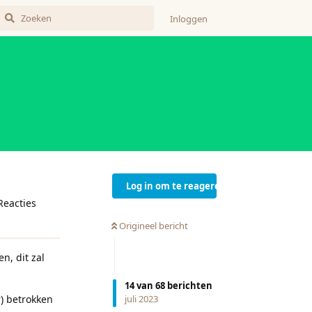
Inloggen
Log in om te reageren
Reacties
Origineel bericht
n, dit zal
14
van
68
berichten
r) betrokken
juli 2023