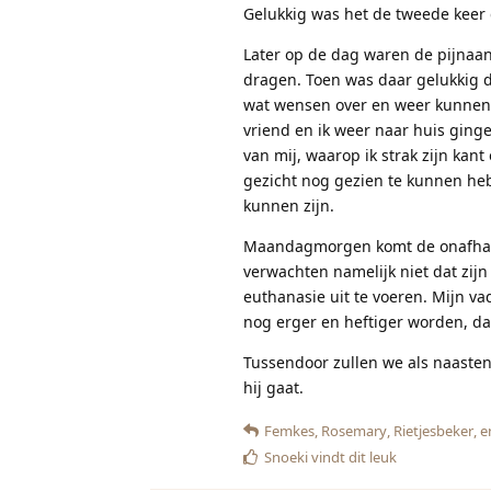
Gelukkig was het de tweede keer d
Later op de dag waren de pijnaanv
dragen. Toen was daar gelukkig 
wat wensen over en weer kunnen 
vriend en ik weer naar huis gin
van mij, waarop ik strak zijn kant
gezicht nog gezien te kunnen heb
kunnen zijn.
Maandagmorgen komt de onafhankel
verwachten namelijk niet dat zij
euthanasie uit te voeren. Mijn v
nog erger en heftiger worden, da
Tussendoor zullen we als naasten 
hij gaat.
Femkes
,
Rosemary
,
Rietjesbeker
, 
Snoeki
vindt dit leuk