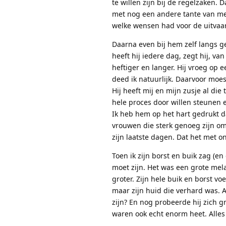
te willen zijn bij de regelzaken.
met nog een andere tante van me (
welke wensen had voor de uitvaart
Daarna even bij hem zelf langs geg
heeft hij iedere dag, zegt hij, v
heftiger en langer. Hij vroeg op 
deed ik natuurlijk. Daarvoor moest
Hij heeft mij en mijn zusje al die
hele proces door willen steunen e
Ik heb hem op het hart gedrukt da
vrouwen die sterk genoeg zijn om
zijn laatste dagen. Dat het met o
Toen ik zijn borst en buik zag (e
moet zijn. Het was een grote me
groter. Zijn hele buik en borst vo
maar zijn huid die verhard was. 
zijn? En nog probeerde hij zich g
waren ook echt enorm heet. Alles 