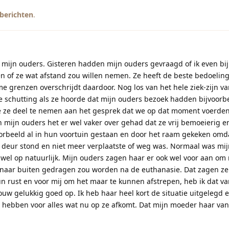
 berichten
.
 mijn ouders. Gisteren hadden mijn ouders gevraagd of ik even bij
n of ze wat afstand zou willen nemen. Ze heeft de beste bedoelin
e grenzen overschrijdt daardoor. Nog los van het hele ziek-zijn va
e schutting als ze hoorde dat mijn ouders bezoek hadden bijvoorb
e ze deel te nemen aan het gesprek dat we op dat moment voerden
 mijn ouders het er wel vaker over gehad dat ze vrij bemoeierig e
orbeeld al in hun voortuin gestaan en door het raam gekeken omd
e deur stond en niet meer verplaatste of weg was. Normaal was mi
t wel op natuurlijk. Mijn ouders zagen haar er ook wel voor aan om
st naar buiten gedragen zou worden na de euthanasie. Dat zagen ze 
hun rust en voor mij om het maar te kunnen afstrepen, heb ik dat v
uw gelukkig goed op. Ik heb haar heel kort de situatie uitgelegd
n hebben voor alles wat nu op ze afkomt. Dat mijn moeder haar van