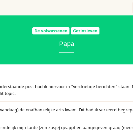
De volwassenen
Gezinsleven
Papa
derstaande post had ik hiervoor in "verdrietige berichten" staan. 
it topic.
(vandaag) de onafhankelijke arts kwam. Dit had ik verkeerd begrepe
teindelijk mijn tante (zijn zusje) geappt en aangegeven graag (mee