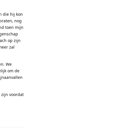
 die hij kon
praten, nog
nd toen mijn
igenschap
lach op zijn
meer zal
en. We
lijk om de
ijnaanvallen
 zijn voordat
Reageren