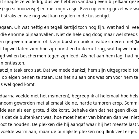
 Dat snapte ze volledig, dus we hebben vandaag even bij elkaar ge
zijn schoonzusje) en met mijn zusje. Even op een rij gezet wie wat
 straks en wie nog wat kan regelen in de tussentijd.
aan. Oh wat heftig en tegelijkertijd toch nog fijn. Wat had hij veel
an die enorme pijnaanvallen. Niet de hele dag door, maar wel steeds 
een gegeven moment of ik zijn borst en buik in wilde smeren met (ko
 hij wel laten zien hoe zijn borst en buik eruit zag, wat hij wel moe
 tijd willen beschermen tegen zijn leed. Als het aan hem lag, had hi
n ontlasten.
t zijn taak erop zat. Dat we mede dankzij hem zijn uitgegroeid to
 op eigen benen te staan. Dat het nu aan ons was om voor hem te
ns wel goed komt.
n daarna voelde met het insmeren), begreep ik al helemaal hoe hels 
lanoom geworden met allemaal kleine, harde tumoren erop. Somm
elde aan als een grote, dikke korst. Behalve dan dat het geen dikke 
Als dat de buitenkant was, hoe moet het er van binnen dan wel niet
root te houden. De plekken die hij aangaf waar hij het meeste last 
voelde warm aan, maar de pijnlijkste plekken nog flink veel erger.