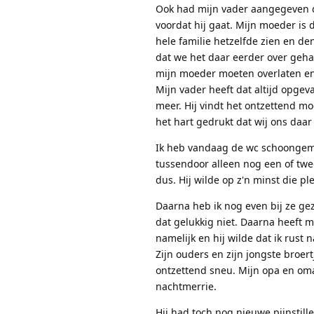
Ook had mijn vader aangegeven d
voordat hij gaat. Mijn moeder is 
hele familie hetzelfde zien en d
dat we het daar eerder over geha
mijn moeder moeten overlaten en
Mijn vader heeft dat altijd opge
meer. Hij vindt het ontzettend mo
het hart gedrukt dat wij ons daa
Ik heb vandaag de wc schoongema
tussendoor alleen nog een of twe
dus. Hij wilde op z'n minst die p
Daarna heb ik nog even bij ze ge
dat gelukkig niet. Daarna heeft m
namelijk en hij wilde dat ik rust 
Zijn ouders en zijn jongste broer
ontzettend sneu. Mijn opa en om
nachtmerrie.
Hij had toch nog nieuwe pijnstill