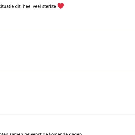
tuatie dit, heel veel sterkte
enten samen gewenst de komende dagen.