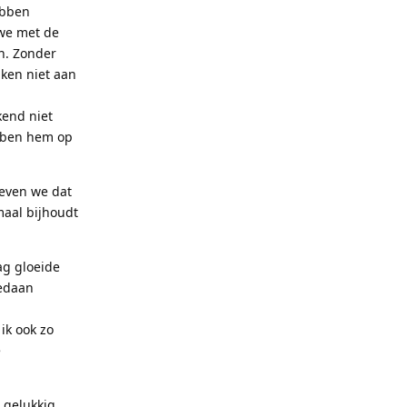
ebben
 we met de
n. Zonder
aken niet aan
kend niet
ebben hem op
oeven we dat
maal bijhoudt
ag gloeide
gedaan
ik ook zo
e
 gelukkig.