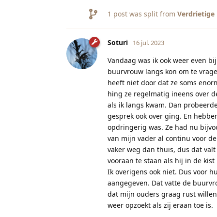
1
post was split from
Verdrietige
Soturi
16 jul. 2023
Vandaag was ik ook weer even bij
buurvrouw langs kon om te vrage
heeft niet door dat ze soms enorm
hing ze regelmatig ineens over d
als ik langs kwam. Dan probeerd
gesprek ook over ging. En hebben
opdringerig was. Ze had nu bijvo
van mijn vader al continu voor d
vaker weg dan thuis, dus dat val
vooraan te staan als hij in de ki
Ik overigens ook niet. Dus voor 
aangegeven. Dat vatte de buurvro
dat mijn ouders graag rust wille
weer opzoekt als zij eraan toe is.