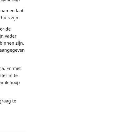
 aan en laat
huis zijn.
oor de
ijn vader
binnen zijn.
k aangegeven
ma. En met
ter in te
ar ik hoop
graag te
Reageren