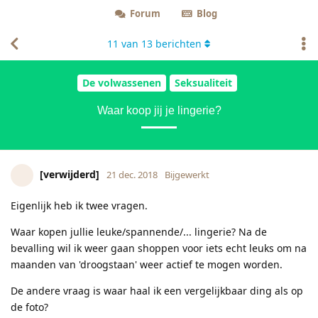
Forum
Blog
11
van
13
berichten
De volwassenen
Seksualiteit
Waar koop jij je lingerie?
[verwijderd]
21 dec. 2018
Bijgewerkt
Eigenlijk heb ik twee vragen.
Waar kopen jullie leuke/spannende/... lingerie? Na de
bevalling wil ik weer gaan shoppen voor iets echt leuks om na
maanden van 'droogstaan' weer actief te mogen worden.
De andere vraag is waar haal ik een vergelijkbaar ding als op
de foto?