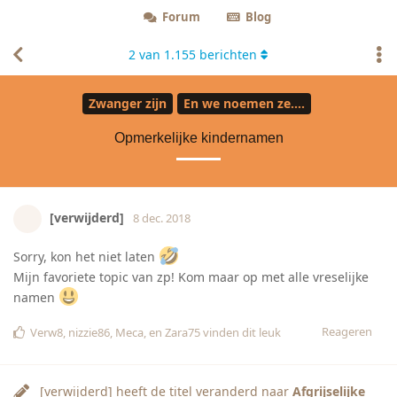
Forum
Blog
2
van
1.155
berichten
Zwanger zijn
En we noemen ze....
Opmerkelijke kindernamen
[verwijderd]
8 dec. 2018
Sorry, kon het niet laten
Mijn favoriete topic van zp! Kom maar op met alle vreselijke
namen
Reageren
Verw8
,
nizzie86
,
Meca
, en
Zara75
vinden dit leuk
[verwijderd]
heeft de titel veranderd naar
Afgrijselijke