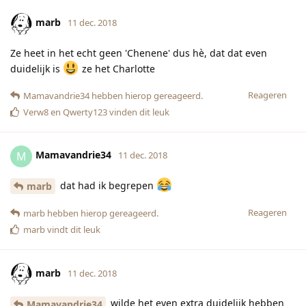
marb
11 dec. 2018
Ze heet in het echt geen 'Chenene' dus hè, dat dat even
duidelijk is
ze het Charlotte
Reageren
Mamavandrie34
hebben hierop gereageerd.
Verw8
en
Qwerty123
vinden dit leuk
Mamavandrie34
M
11 dec. 2018
dat had ik begrepen
marb
Reageren
marb
hebben hierop gereageerd.
marb
vindt dit leuk
marb
11 dec. 2018
wilde het even extra duidelijk hebben
Mamavandrie34