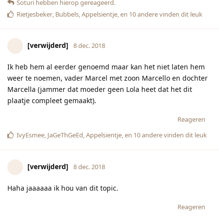
Soturi
hebben hierop gereageerd.
Rietjesbeker
,
Bubbels
,
Appelsientje
, en
10
andere
vinden dit leuk
[verwijderd]
8 dec. 2018
Ik heb hem al eerder genoemd maar kan het niet laten hem
weer te noemen, vader Marcel met zoon Marcello en dochter
Marcella (jammer dat moeder geen Lola heet dat het dit
plaatje compleet gemaakt).
Reageren
IvyEsmee
,
JaGeThGeEd
,
Appelsientje
, en
10
andere
vinden dit leuk
[verwijderd]
8 dec. 2018
Haha jaaaaaa ik hou van dit topic.
Reageren