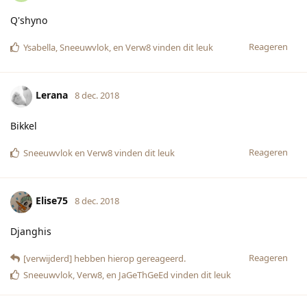
Q'shyno
Reageren
Ysabella
,
Sneeuwvlok
, en
Verw8
vinden dit leuk
Lerana
8 dec. 2018
Bikkel
Reageren
Sneeuwvlok
en
Verw8
vinden dit leuk
Elise75
8 dec. 2018
Djanghis
Reageren
[verwijderd]
hebben hierop gereageerd.
Sneeuwvlok
,
Verw8
, en
JaGeThGeEd
vinden dit leuk