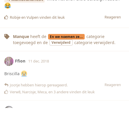
Reageren
Robije
en
Vulpen
vinden dit leuk
Manque
heeft de
categorie
En we noemen ze....
toegevoegd en de
categorie
verwijderd.
Verwijderd
Ffion
11 dec. 2018
Briscilla
Reageren
Jootje
hebben hierop gereageerd.
Verw8
,
Narcisje
,
Meca
, en
3
andere
vinden dit leuk
Jootje
11 dec. 2018
Bijgewerkt
Misschien had de vader een neusverkoudheid toen
Ffion