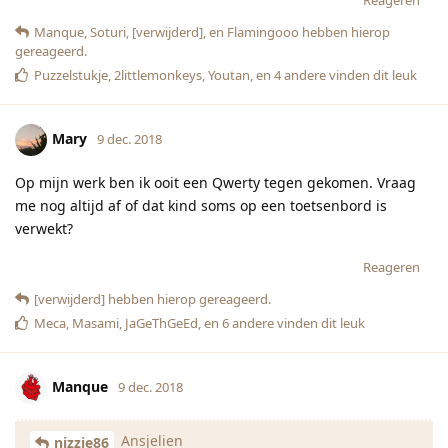
Reageren
Manque
,
Soturi
,
[verwijderd]
, en
Flamingooo
hebben hierop
gereageerd.
Puzzelstukje
,
2littlemonkeys
,
Youtan
, en
4
andere
vinden dit leuk
Mary
9 dec. 2018
Op mijn werk ben ik ooit een Qwerty tegen gekomen. Vraag
me nog altijd af of dat kind soms op een toetsenbord is
verwekt?
Reageren
[verwijderd]
hebben hierop gereageerd.
Meca
,
Masami
,
JaGeThGeEd
, en
6
andere
vinden dit leuk
Manque
9 dec. 2018
Ansjelien
nizzie86