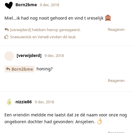
Born2bme
9 dec. 2018
Miel...ik had nog nooit gehoord en vind t vreselijk
Reageren
[verwijderd]
hebben hierop gereageerd.
Sneeuwvlok
en
Verw8
vinden dit leuk
[verwijderd]
9 dec. 2018
honing?
Born2bme
Reageren
nizzie86
9 dec. 2018
Een vriendin meldde me laatst dat ze dé naam voor onze nog
ongeboren dochter had gevonden: Ansjelien.