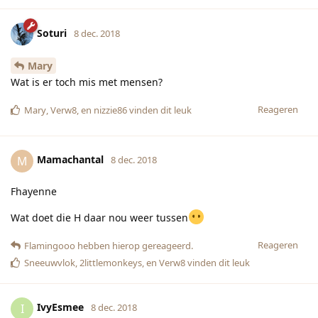
Soturi
8 dec. 2018
Mary
Wat is er toch mis met mensen?
Reageren
Mary
,
Verw8
, en
nizzie86
vinden dit leuk
Mamachantal
M
8 dec. 2018
Fhayenne
Wat doet die H daar nou weer tussen
Reageren
Flamingooo
hebben hierop gereageerd.
Sneeuwvlok
,
2littlemonkeys
, en
Verw8
vinden dit leuk
IvyEsmee
I
8 dec. 2018