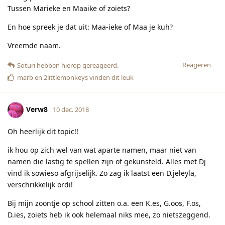
Tussen Marieke en Maaike of zoiets?
En hoe spreek je dat uit: Maa-ieke of Maa je kuh?
Vreemde naam.
Reageren
Soturi
hebben hierop gereageerd.
marb
en
2littlemonkeys
vinden dit leuk
Verw8
10 dec. 2018
Oh heerlijk dit topic!!
ik hou op zich wel van wat aparte namen, maar niet van
namen die lastig te spellen zijn of gekunsteld. Alles met Dj
vind ik sowieso afgrijselijk. Zo zag ik laatst een D.jeleyla,
verschrikkelijk ordi!
Bij mijn zoontje op school zitten o.a. een K.es, G.oos, F.os,
D.ies, zoiets heb ik ook helemaal niks mee, zo nietszeggend.