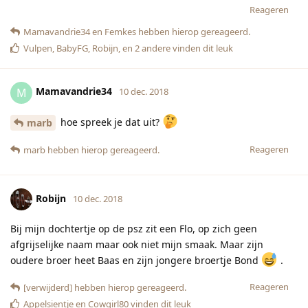
Reageren
Mamavandrie34
en
Femkes
hebben hierop gereageerd.
Vulpen
,
BabyFG
,
Robijn
, en
2
andere
vinden dit leuk
Mamavandrie34
M
10 dec. 2018
hoe spreek je dat uit?
marb
Reageren
marb
hebben hierop gereageerd.
Robijn
10 dec. 2018
Bij mijn dochtertje op de psz zit een Flo, op zich geen
afgrijselijke naam maar ook niet mijn smaak. Maar zijn
oudere broer heet Baas en zijn jongere broertje Bond
.
Reageren
[verwijderd]
hebben hierop gereageerd.
Appelsientje
en
Cowgirl80
vinden dit leuk