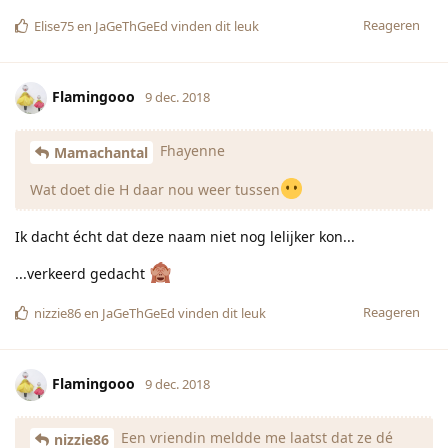
Reageren
Elise75
en
JaGeThGeEd
vinden dit leuk
Flamingooo
9 dec. 2018
Fhayenne
Mamachantal
Wat doet die H daar nou weer tussen
Ik dacht écht dat deze naam niet nog lelijker kon...
...verkeerd gedacht
Reageren
nizzie86
en
JaGeThGeEd
vinden dit leuk
Flamingooo
9 dec. 2018
Een vriendin meldde me laatst dat ze dé
nizzie86