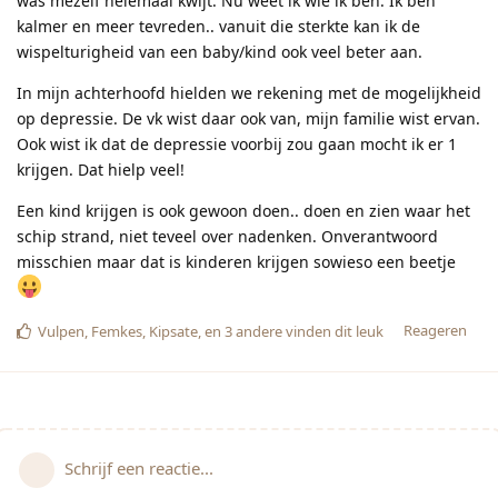
was mezelf helemaal kwijt. Nu weet ik wie ik ben. Ik ben
kalmer en meer tevreden.. vanuit die sterkte kan ik de
wispelturigheid van een baby/kind ook veel beter aan.
In mijn achterhoofd hielden we rekening met de mogelijkheid
op depressie. De vk wist daar ook van, mijn familie wist ervan.
Ook wist ik dat de depressie voorbij zou gaan mocht ik er 1
krijgen. Dat hielp veel!
Een kind krijgen is ook gewoon doen.. doen en zien waar het
schip strand, niet teveel over nadenken. Onverantwoord
misschien maar dat is kinderen krijgen sowieso een beetje
Reageren
Vulpen
,
Femkes
,
Kipsate
, en
3
andere
vinden dit leuk
Schrijf een reactie...