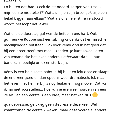
zwaar zijn.
En buiten dat had ik ook de ‘standaard’ zorgen van ‘Doe ik
mijn eerste niet tekort?‘ ‘Wat als hij en zijn broertje/zusje een
hekel krijgen aan elkaar?‘ ‘Wat als ons hele ritme verstoord
wordt, het loopt net lekker.‘
Wat ons de doorslag gaf was de liefde in ons hart. Ook
gunnen we Robbie juist een sibling ondanks dat er misschien
moeilijkheden ontstaan. Ook voor Rémy vind ik het goed dat
hij een broer heeft met moeilijkheden. Je kunt zoveel leren
van iemand die het leven anders ziet/ervaart dan jij. hun
band zal (hopelijk) uniek en sterk zijn.
Rémy is een hele zoete baby. Ja hij huilt en lekt door en slaapt
de ene keer goed en dan opeens weer dramatisch, lol, maar
het leven met hem erbij is nòg leuker en nòg mooier. Dat kon
ik mij niet voorstellen... hoe kun je evenveel houden van een
2e als van een eerste? Geen idee, maar het kan dus
qua depressie: gelukkig geen depressie deze keer. Wel
kraamtranen de eerste 2 weken, maar deze voelde al anders