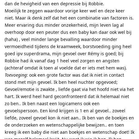
dan de hevigheid van een depressie bij Robbie.
Moeilijk te zeggen waardoor vorige keer wel en deze keer
niet. Maar ik denk zelf dat het een combinatie van factoren is.
Meer ervaring dus minder onzekerheid, mijn leven lag al
overhoop door een peuter dus een baby kan daar ook wel bij
(haha) , veel minder lange bevalling waardoor minder
vermoeidheid tijdens de kraamweek, borstvoeding ging heel
goed ipv superdrama, mijn gevoel over Rémy is goed; bij
Robbie had ik vanaf dag 1 heel veel zorgen en angsten
(achteraf omdat ik toen al voelde dat er iets met hem was).
Toevoeging
: ook een grote factor was dat ik niet in contact
stond met mijn gevoel. Ik ben heel nuchter opgevoed;
Gevoel/emotie is zwakte , liefde gaat via het hoofd niet via het
hart. Ik werd heel hard geconfronteerd dat ik helemaal niet
zo ben.. Ik ben naast een logicamens ook een
gevoelspersoon. Een kind krijgen is 1 en al gevoel.. zoveel
liefde, zoveel gevoel kon ik niet aan.. Ik ben van de boekjes en
de onderzoeken en wetenschappelijke bewijzen.. en toen
kreeg ik een baby die niet aan boekjes en wetenschap doet! Ik