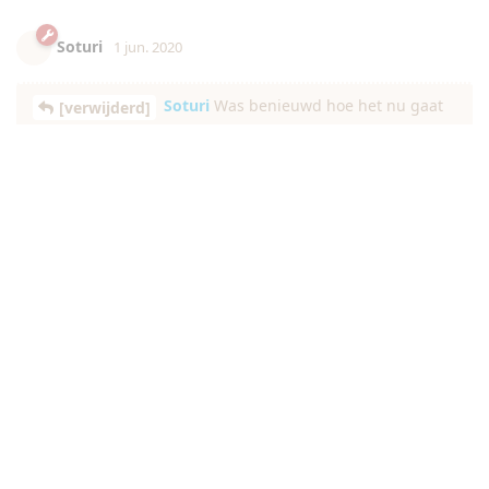
Soturi
1 jun. 2020
Soturi
Was benieuwd hoe het nu gaat
[verwijderd]
en fijne termijn echo gehad?
Vandaag 13 weken precies. Hallooo 2e trimester.
De misselijkheid is gelukkig voor het grootste deel
verdwenen. Wel ben ik nog vermoeider dan anders. Maar dat
is nog wel te doen.
Mijn termijnecho was goed gelukkig.
Een dagje vooruit gezet. Dat maakt dat ik 7 december
uitgerekend ben.
Ik ben inderdaad ook wel benieuwd hoe het met de rest is!
Reageren
Ysabella
,
Femkes
,
Cactusje
, en
5
andere
vinden dit leuk