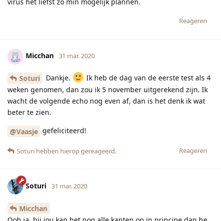
virus het liefst zo min mogelijk plannen.
Reageren
Micchan
31 mar. 2020
Dankje.
Ik heb de dag van de eerste test als 4
Soturi
weken genomen, dan zou ik 5 november uitgerekend zijn. Ik
wacht de volgende echo nog even af, dan is het denk ik wat
beter te zien.
gefeliciteerd!
@Vaasje
Reageren
Soturi
hebben hierop gereageerd.
Soturi
31 mar. 2020
Micchan
Ooh ja, bij jou kan het nog alle kanten op in principe dan he