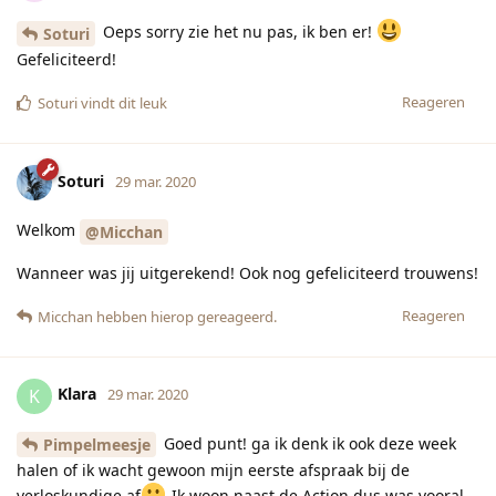
Oeps sorry zie het nu pas, ik ben er!
Soturi
Gefeliciteerd!
Reageren
Soturi
vindt dit leuk
Soturi
29 mar. 2020
Welkom
@Micchan
Wanneer was jij uitgerekend! Ook nog gefeliciteerd trouwens!
Reageren
Micchan
hebben hierop gereageerd.
Klara
K
29 mar. 2020
Goed punt! ga ik denk ik ook deze week
Pimpelmeesje
halen of ik wacht gewoon mijn eerste afspraak bij de
verloskundige af
Ik woon naast de Action dus was vooral