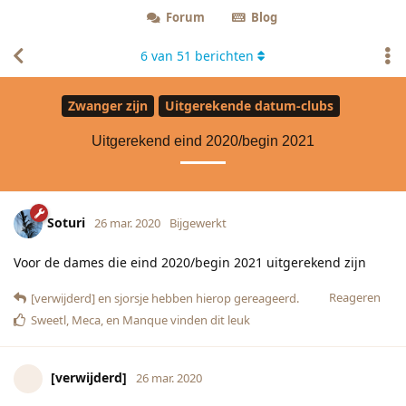
Forum
Blog
6
van
51
berichten
Zwanger zijn
Uitgerekende datum-clubs
Uitgerekend eind 2020/begin 2021
Soturi
26 mar. 2020
Bijgewerkt
Voor de dames die eind 2020/begin 2021 uitgerekend zijn
Reageren
[verwijderd]
en
sjorsje
hebben hierop gereageerd.
Sweetl
,
Meca
, en
Manque
vinden dit leuk
[verwijderd]
26 mar. 2020