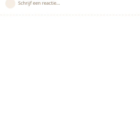
Schrijf een reactie...
© 2021 Alles voor de Kids.
Privacy policy