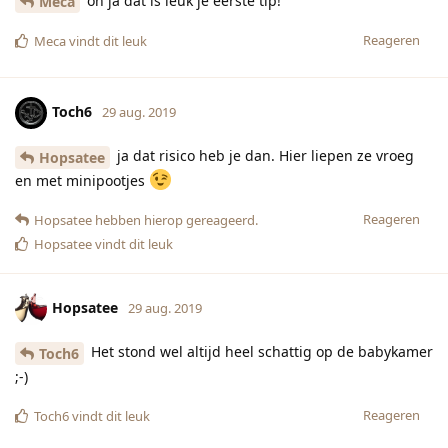
oh ja dat is leuk je eerste tip!
Meca
Reageren
Meca
vindt dit leuk
Toch6
29 aug. 2019
ja dat risico heb je dan. Hier liepen ze vroeg
Hopsatee
en met minipootjes
Reageren
Hopsatee
hebben hierop gereageerd.
Hopsatee
vindt dit leuk
Hopsatee
29 aug. 2019
Het stond wel altijd heel schattig op de babykamer
Toch6
;-)
Reageren
Toch6
vindt dit leuk