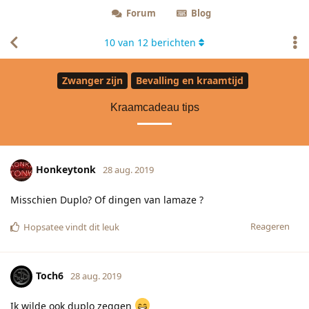
Forum
Blog
10
van
12
berichten
Zwanger zijn
Bevalling en kraamtijd
Kraamcadeau tips
Honkeytonk
28 aug. 2019
Misschien Duplo? Of dingen van lamaze ?
Reageren
Hopsatee
vindt dit leuk
Toch6
28 aug. 2019
Ik wilde ook duplo zeggen