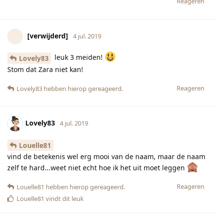
vind de betekenis wel erg mooi van de naam, maar de naam
zelf te hard...weet niet echt hoe ik het uit moet leggen
Reageren
Louelle81
hebben hierop gereageerd.
Louelle81
vindt dit leuk
[verwijderd]
4 jul. 2019
Mijn nicht heet Zuhura, spreekt je uit als Zoera. Het is niet
perse een Arabische naam volgens mij, wel een Afrikaanse. Ik
vind hem erg mooi.
Reageren
Lovely83
hebben hierop gereageerd.
Lovely83
4 jul. 2019
[verwijderd]
Ja anders was het makkelijk geweest! Zara stond bij de
jongste namelijk ook op ons lijstje.