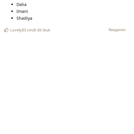
Meysa
Amani
Dina
Noor
Isra
Nada
Aicha
Aya
Dua
Reageren
Lovely83
vindt dit leuk
Lovely83
6 jul. 2019
Voor nu staat Mina boven aan de lijst!
Reageren
Tantetil
hebben hierop gereageerd.
Nescio
,
Morena
,
Hooyo-shimbir
, en
3
andere
vinden dit leuk