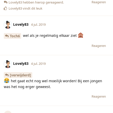
het gaat echt nog wel moeilijk worden! Bij een jongen
was het nog erger geweest.
Reageren
[verwijderd]
4 jul. 2019
Gefeliciteerd met nog een meisje!
Nour.
Nora
Maar die zullen vast ook al voorkomen
Reageren
Lovely83
hebben hierop gereageerd.
Tantetil
vindt dit leuk
Louelle81
4 jul. 2019
Bijgewerkt
Ik snap het haha. Ik zeg de naam gewoon als
Lovely83