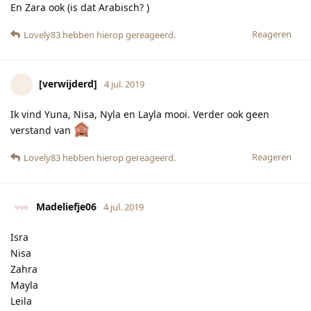
Isra
Nisa
Zahra
Mayla
Leila
Irem
Reageren
Lovely83
vindt dit leuk
Lovely83
4 jul. 2019
[verwijderd]
we hebben een zoon en 2 dochters!
Zara vind ik ook mooi maar zo heet een kindje binnen de
gemeenschap hier ook al
.
Reageren
[verwijderd]
en
Toch6
hebben hierop gereageerd.