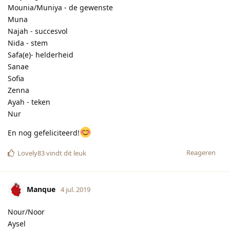
Manque
4 jul. 2019
Nour/Noor
Aysel
Aisha
Isra
Rabia
Hira
Reageren
Lovely83
vindt dit leuk
[verwijderd]
4 jul. 2019
Bijgewerkt
Toen ik klein was, had ik een vriendinnetje dat
Lovely83
Ayeh heet. Dat spreek je ook ongeveer uit als Aya.
Bij mijn dochter op school zitten een Hila en een Hilai/Hilay
(weet niet hoe je het schrijft). Verder totaal geen verstand van