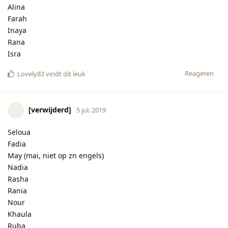
Nadia
Rasha
Rania
Nour
Khaula
Ruba
Rula
Hiyam
Nisrin
Amal
Lubna
Khulud
Reageren
Lovely83
vindt dit leuk
Missy
5 jul. 2019
Wat leuk nog een prinsesje
Van harte gefeliciteerd