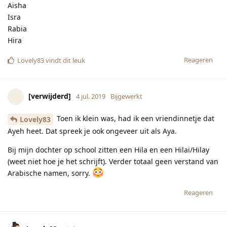
Arabische namen, sorry.
Reageren
Lovely83
4 jul. 2019
[verwijderd]
onze jongste heet Norah
Reageren
[verwijderd]
hebben hierop gereageerd.
Tantetil
vindt dit leuk
[verwijderd]
4 jul. 2019
mooie naam. Mijn jongste ook
Lovely83
Reageren
Koekie83
en
Tantetil
hebben hierop gereageerd.
Vulpen
vindt dit leuk