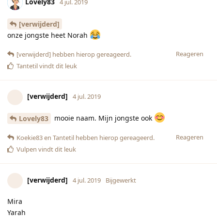
[verwijderd]
4 jul. 2019
Bijgewerkt
Mira
Yarah
Alina
Farah
Inaya
Rana
Isra
Reageren
Lovely83
vindt dit leuk
[verwijderd]
5 jul. 2019
Seloua
Fadia
May (mai, niet op zn engels)