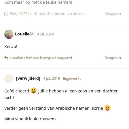
toch?
Verder geen verstand van Arabische namen, sorrie
Mina vind ik leuk trouwens!
En Zara ook (is dat Arabisch? )
Reageren
Lovely83
hebben hierop gereageerd.
[verwijderd]
4 jul. 2019
Ik vind Yuna, Nisa, Nyla en Layla mooi. Verder ook geen
verstand van
Reageren
Lovely83
hebben hierop gereageerd.
Madeliefje06
4 jul. 2019