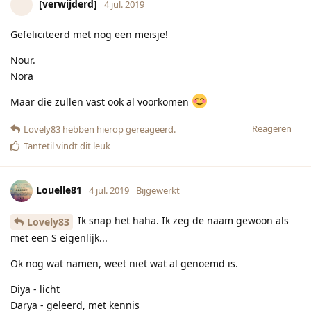
met een S eigenlijk...
Ok nog wat namen, weet niet wat al genoemd is.
Diya - licht
Darya - geleerd, met kennis
Mounia/Muniya - de gewenste
Muna
Najah - succesvol
Nida - stem
Safa(e)- helderheid
Sanae
Sofia
Zenna
Ayah - teken
Nur
En nog gefeliciteerd!
Reageren
Lovely83
vindt dit leuk