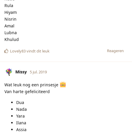
Dua
Nada
Yara
Ilana
Assia
Dalia
Imani
Shadiya
Reageren
Lovely83
vindt dit leuk
Morena
5 jul. 2019
Bijgewerkt
Leyla
Selma
Dania
Yara
Ines