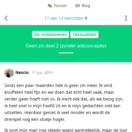
Forum
Blog
11
van
12
berichten
De volwassenen
Seksualiteit
Geen zin deel 2 (zonder anticonceptie)
Nescio
11 jun. 2019
Sinds een paar maanden heb ik geen zin meer. Ik vind
knuffelen heel fijn en we doen dat echt heel vaak, maar
verder gaan hoeft niet zo. Ik merk ook dat, als we bezig zijn,
ik heel snel in mijn hoofd zit en ik mijn gedachten niet kan
uitzetten. Hierdoor geniet ik veel minder en wordt de
drempel nog een stukje hoger.
Ik vind mijn man nog steeds woest aantrekkelijk, maar de lust