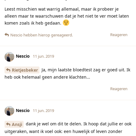
Leest misschien wat warrig allemaal, maar ik probeer je
alleen maar te waarschuwen dat je het niet te ver moet laten
komen zoals ik heb gedaan.
Reageren
Nescio
hebben hierop gereageerd.
Nescio
11 jun. 2019
Ja, mijn laatste bloedtest zag er goed uit. Ik
Rietjesbeker
heb ook helemaal geen andere klachten...
Reageren
Nescio
11 jun. 2019
dank je wel om dit te delen. Ik hoop dat jullie er ook
Ansji
uitgeraken, want ik voel ook: een huwelijk of leven zonder