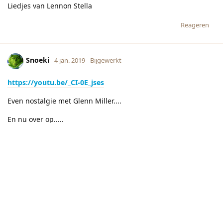
Liedjes van Lennon Stella
Reageren
Snoeki
4 jan. 2019
Bijgewerkt
https://youtu.be/_CI-0E_jses
Even nostalgie met Glenn Miller....
En nu over op.....
https://youtu.be/QEdPe1SxitI
Moon rivier -Audry Hepburn
Reageren
[verwijderd]
4 jan. 2019
Bijgewerkt