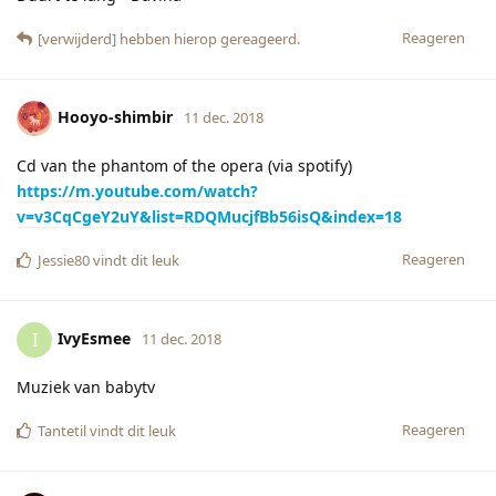
Reageren
[verwijderd]
hebben hierop gereageerd.
Hooyo-shimbir
11 dec. 2018
Cd van the phantom of the opera (via spotify)
https://m.youtube.com/watch?
v=v3CqCgeY2uY&list=RDQMucjfBb56isQ&index=18
Reageren
Jessie80
vindt dit leuk
IvyEsmee
I
11 dec. 2018
Muziek van babytv
Reageren
Tantetil
vindt dit leuk