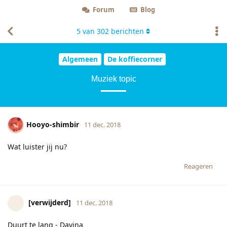
Forum
Blog
5
van
302
berichten
Algemeen
De koffiecorner
Muziek topic
Hooyo-shimbir
11 dec. 2018
Wat luister jij nu?
Reageren
[verwijderd]
11 dec. 2018
Duurt te lang - Davina