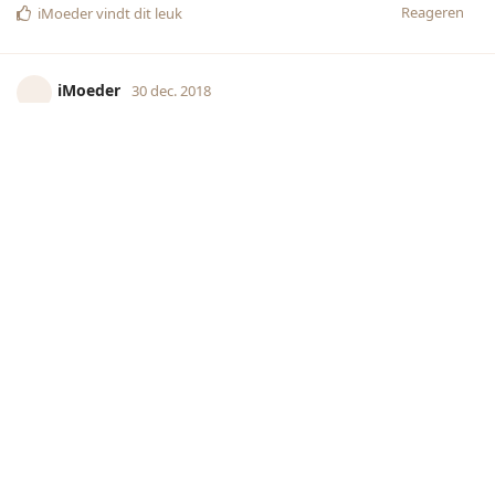
Reageren
iMoeder
vindt dit leuk
iMoeder
30 dec. 2018
Reageren
Schuurpapier
,
Famofthree
,
lindalovesmo
, en
12
andere
vinden dit
leuk
Kipsate
K
30 dec. 2018
Reageren
Schuurpapier
,
Famofthree
,
lindalovesmo
, en
14
andere
vinden dit