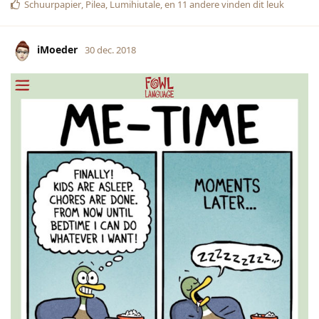
Schuurpapier
,
Pilea
,
Lumihiutale
, en
11
andere
vinden dit leuk
iMoeder
30 dec. 2018