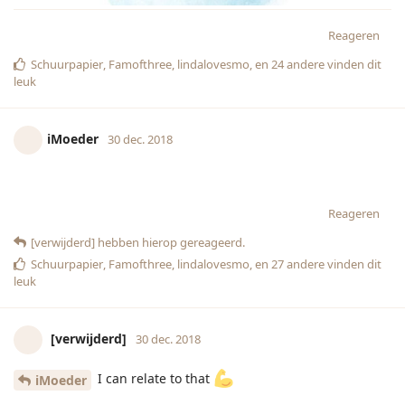
Reageren
Schuurpapier
,
Famofthree
,
lindalovesmo
, en
24
andere
vinden dit
leuk
iMoeder
30 dec. 2018
Reageren
[verwijderd]
hebben hierop gereageerd.
Schuurpapier
,
Famofthree
,
lindalovesmo
, en
27
andere
vinden dit
leuk
[verwijderd]
30 dec. 2018
I can relate to that
iMoeder