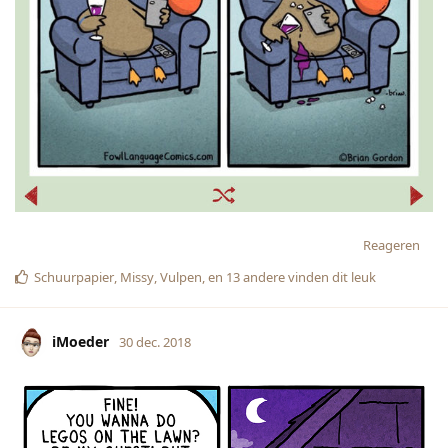
Reageren
Schuurpapier
,
Missy
,
Vulpen
, en
13
andere
vinden dit leuk
iMoeder
30 dec. 2018