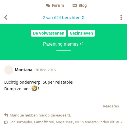
Forum
Blog
2
van
624
berichten
De volwassenen
Gezinsleven
Parenting memes 🤙
Montana
30 dec. 2018
Luchtig onderwerp, Super relatable!
Dump ze hier
!
Reageren
Manque
hebben hierop gereageerd.
Schuurpapier
,
Famofthree
,
Angel1980
, en
15
andere
vinden dit leuk