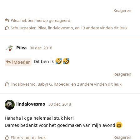
Reageren
Pilea
hebben hierop gereageerd.
Schuurpapier
,
Pilea
,
lindalovesmo
, en
13
andere
vinden dit leuk
Pilea
30 dec. 2018
Dit ben ik
iMoeder
Reageren
lindalovesmo
,
BabyFG
,
iMoeder
, en
2
andere
vinden dit leuk
lindalovesmo
30 dec. 2018
Hahaha ik ga helemaal stuk hier!
Dames bedankt voor het goedmaken van mijn avond
Reageren
Ffion
vindt dit leuk