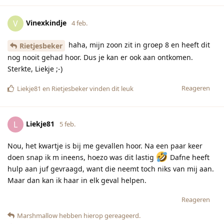
Vinexkindje
V
4 feb.
haha, mijn zoon zit in groep 8 en heeft dit
Rietjesbeker
nog nooit gehad hoor. Dus je kan er ook aan ontkomen.
Sterkte, Liekje ;-)
Reageren
Liekje81
en
Rietjesbeker
vinden dit leuk
Liekje81
L
5 feb.
Nou, het kwartje is bij me gevallen hoor. Na een paar keer
doen snap ik m ineens, hoezo was dit lastig
Dafne heeft
hulp aan juf gevraagd, want die neemt toch niks van mij aan.
Maar dan kan ik haar in elk geval helpen.
Reageren
Marshmallow
hebben hierop gereageerd.