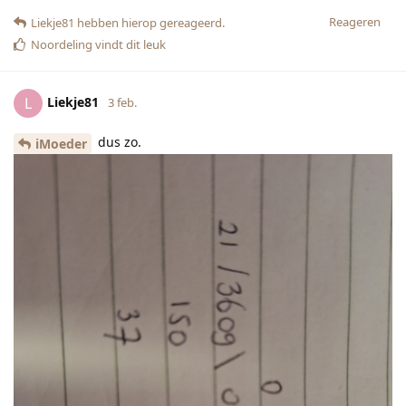
Reageren
Liekje81
hebben hierop gereageerd.
Noordeling
vindt dit leuk
Liekje81
L
3 feb.
dus zo.
iMoeder