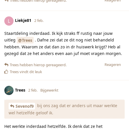
Trees
hebben hierop gereageerd.
Liekje81
L
2 feb.
Staartdeling inderdaad. Ik kijk straks ff rustig naar jouw
uitleg
. Dafne zei dat ze dit nog niet behandeld
@Trees
hebben. Waarom ze dat dan zo in dr huiswerk krijgt? Heb al
gezegd dat ze het anders even aan juf moet vragen morgen.
Reageren
Trees
hebben hierop gereageerd.
Trees
vindt dit leuk
Trees
2 feb.
Bijgewerkt
bij ons zag dat er anders uit maar werkte
Sevenof9
wel hetzelfde geloof ik.
Het werkte inderdaad hetzelfde. Ik denk dat ze het