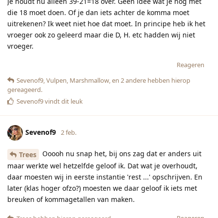
Je houdt nu alleen 39-21=18 over. Geen idee wat je nog met
die 18 moet doen. Of je dan iets achter de komma moet
uitrekenen? Ik weet niet hoe dat moet. In principe heb ik het
vroeger ook zo geleerd maar die D, H. etc hadden wij niet
vroeger.
Reageren
Sevenof9
,
Vulpen
,
Marshmallow
, en
2
andere
hebben hierop
gereageerd.
Sevenof9
vindt dit leuk
Sevenof9
2 feb.
Ooooh nu snap het, bij ons zag dat er anders uit
Trees
maar werkte wel hetzelfde geloof ik. Dat wat je overhoudt,
daar moesten wij in eerste instantie 'rest ...' opschrijven. En
later (klas hoger ofzo?) moesten we daar geloof ik iets met
breuken of kommagetallen van maken.
Reageren