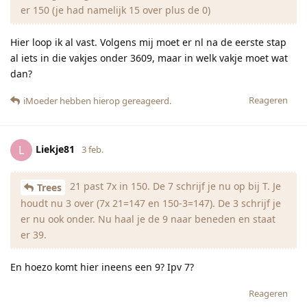
er 150 (je had namelijk 15 over plus de 0)
Hier loop ik al vast. Volgens mij moet er nl na de eerste stap
al iets in die vakjes onder 3609, maar in welk vakje moet wat
dan?
Reageren
iMoeder
hebben hierop gereageerd.
Liekje81
L
3 feb.
21 past 7x in 150. De 7 schrijf je nu op bij T. Je
Trees
houdt nu 3 over (7x 21=147 en 150-3=147). De 3 schrijf je
er nu ook onder. Nu haal je de 9 naar beneden en staat
er 39.
En hoezo komt hier ineens een 9? Ipv 7?
Reageren