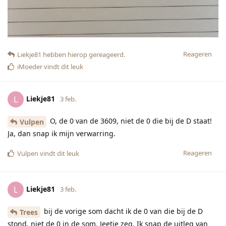
Reageren
Liekje81
hebben hierop gereageerd.
iMoeder
vindt dit leuk
Liekje81
L
3 feb.
O, de 0 van de 3609, niet de 0 die bij de D staat!
Vulpen
Ja, dan snap ik mijn verwarring.
Reageren
Vulpen
vindt dit leuk
Liekje81
L
3 feb.
bij de vorige som dacht ik de 0 van die bij de D
Trees
stond, niet de 0 in de som. Jeetje zeg. Ik snap de uitleg van