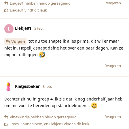
Reageren
Liekje81
hebben hierop gereageerd.
Liekje81
vindt dit leuk
Liekje81
L
3 feb.
tot nu toe snapte ik alles prima, dit wil er maar
Vulpen
niet in. Hopelijk snapt dafne het over een paar dagen. Kan ze
mij het uitleggen
Reageren
Rietjesbeker
3 feb.
Dochter zit nu in groep 4, ik zie dat ik nog anderhalf jaar heb
om me voor te bereiden op staartdelingen...
Reageren
Vinexkindje
hebben hierop gereageerd.
Trees
,
Zonnebloem
, en
Liekje81
vinden dit leuk