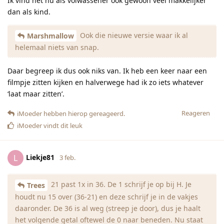
Ik vind het nu als volwassener ook gewoon veel makkelijker
dan als kind.
Ook die nieuwe versie waar ik al
Marshmallow
helemaal niets van snap.
Daar begreep ik dus ook niks van. Ik heb een keer naar een
filmpje zitten kijken en halverwege had ik zo iets whatever
‘laat maar zitten’.
Reageren
iMoeder
hebben hierop gereageerd.
iMoeder
vindt dit leuk
Liekje81
L
3 feb.
21 past 1x in 36. De 1 schrijf je op bij H. Je
Trees
houdt nu 15 over (36-21) en deze schrijf je in de vakjes
daaronder. De 36 is al weg (streep je door), dus je haalt
het volgende getal oftewel de 0 naar beneden. Nu staat