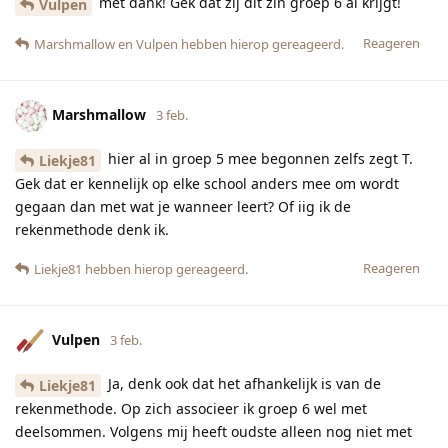
met dank! Gek dat zij dit zin groep 6 al krijgt!
Vulpen
Reageren
Marshmallow
en
Vulpen
hebben hierop gereageerd.
Marshmallow
3 feb.
hier al in groep 5 mee begonnen zelfs zegt T.
Liekje81
Gek dat er kennelijk op elke school anders mee om wordt
gegaan dan met wat je wanneer leert? Of iig ik de
rekenmethode denk ik.
Reageren
Liekje81
hebben hierop gereageerd.
Vulpen
3 feb.
Ja, denk ook dat het afhankelijk is van de
Liekje81
rekenmethode. Op zich associeer ik groep 6 wel met
deelsommen. Volgens mij heeft oudste alleen nog niet met