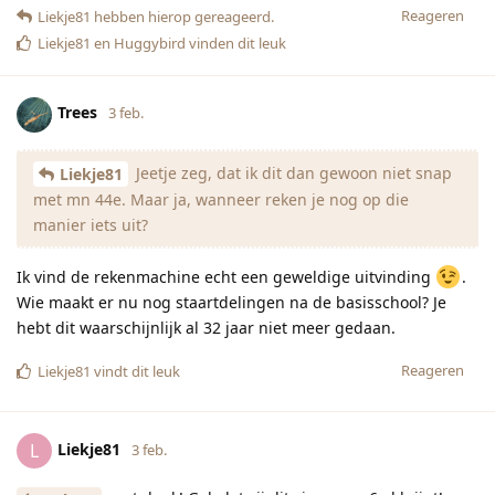
Reageren
Liekje81
hebben hierop gereageerd.
Liekje81
en
Huggybird
vinden dit leuk
Trees
3 feb.
Jeetje zeg, dat ik dit dan gewoon niet snap
Liekje81
met mn 44e. Maar ja, wanneer reken je nog op die
manier iets uit?
Ik vind de rekenmachine echt een geweldige uitvinding
.
Wie maakt er nu nog staartdelingen na de basisschool? Je
hebt dit waarschijnlijk al 32 jaar niet meer gedaan.
Reageren
Liekje81
vindt dit leuk
Liekje81
L
3 feb.