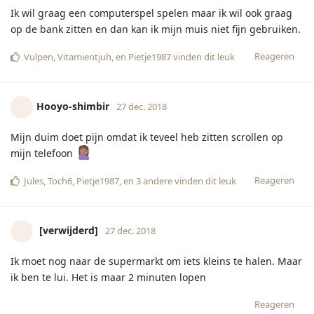
ik ben te lui. Het is maar 2 minuten lopen
Reageren
Druifje
27 dec. 2018
Ik moest een Pokémon poppetje lijmen voor zoon maar nu zit
t poppetje vast aan de keukenrol die eronder lag...
Reageren
PenK
,
Bubblez
,
Pietje1987
, en
4
andere
vinden dit leuk
[verwijderd]
27 dec. 2018
Ik moet nog nakijken maar avdk is veel leuker.
Reageren
Marloes80
hebben hierop gereageerd.
Pimpelmeesje
en
Hooyo-shimbir
vinden dit leuk