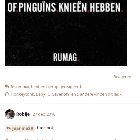
hier ook.
Jeanine89
Reageren
Jeanine89
vindt dit leuk
Toch6
27 dec. 2018
ik heb nog een zak gevonden! Maar nu spijt
Pietje1987
van, teveel op
Reageren
Pimpelmeesje
27 dec. 2018
Door het random vraag topic heb ik nu t liedje van Belle en
het Beest in mn hoofd, waarvan ik de tekst grotendeels niet
ken.
Mijn hoofd gaat dus van "tadum, tidam, tadidididaaa, there
must be more than this provincial liiiiiife..: