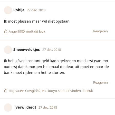
[verwijderd]
27 dec. 2018
https://www.thebestsocial.media/nl/instagram-verrast-
met-ongewenste-update-en-veroorzaakt-pure-hysterische/
Dit.
Reageren
Suzy85
en
Hopsatee
vinden dit leuk
Toch6
27 dec. 2018
Er is geen cola aan boord en geen chips en kan heel de dag
er niet van af dus moet tot morgen wachten
Reageren
Pietje1987
hebben hierop gereageerd.
2littlemonkeys
vindt dit leuk
[verwijderd]
27 dec. 2018