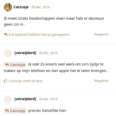
precies hetzelfde hier.
Cactusje
Reageren
Cactusje
vindt dit leuk
BabyFG
28 dec. 2018
Ik wil een nieuwe bank gaan bestellen,
maar we hebben gezegd eerst kopers te willen hebben voor
de huidige (nog vrij nieuwe) bank
nieuwe zou pas tegen maart komen als we nu bestellen....
tijd zat zou je denken om deze kwijt te raken...
nu wil ik die nieuwe hebben
Reageren
Youtan
28 dec. 2018
Bijgewerkt