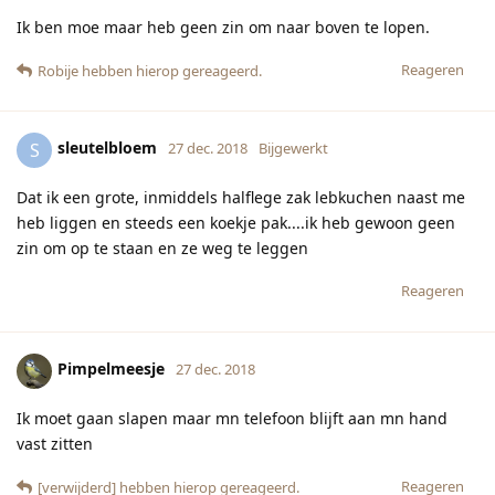
vast zitten
Reageren
[verwijderd]
hebben hierop gereageerd.
iMoeder
vindt dit leuk
iMoeder
27 dec. 2018
Ik moest en zou Sencha Green Apple hebben van Simon
Levelt (= losse thee). Speciaal de deur voor uit gegaan. Maar
het was op in de winkel.
Reageren
[verwijderd]
27 dec. 2018
ik heb exact hetzelfde probleem
Pimpelmeesje
Reageren