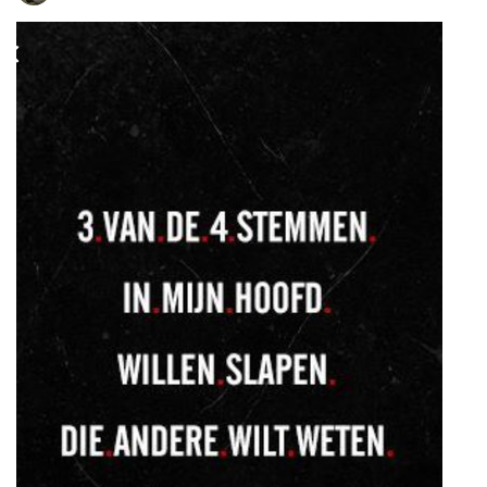
Reageren
Insomniac
hebben hierop gereageerd.
Honkeytonk
,
BabyFG
,
Sevenof9
, en
5
andere
vinden dit leuk
Robije
27 dec. 2018