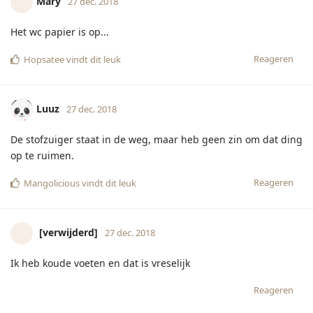
Reageren
Robije
27 dec. 2018
Ik moet plassen maar wil niet opstaan
Reageren
Angel1980
vindt dit leuk
Sneeuwvlokjes
27 dec. 2018
Ik heb zóveel contant geld kado gekregen met kerst (van mn
ouders) dat ik morgen helemaal de deur uit moet en naar de
bank moet rijden om het te storten.
Reageren
Hopsatee
,
Cowgirl80
, en
Hooyo-shimbir
vinden dit leuk