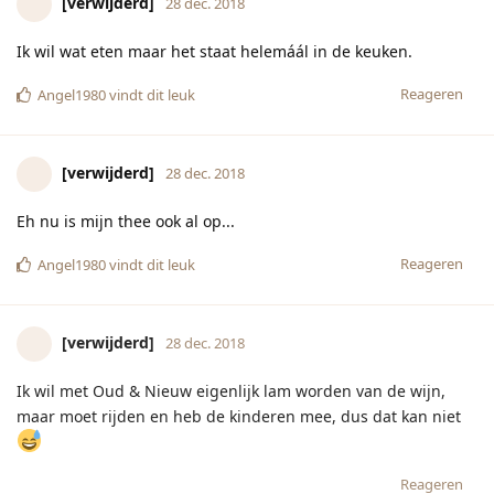
Reageren
Angel1980
28 dec. 2018
Bijgewerkt
Dat ik zo 'actief' moet gaan bowlen en vieze schoenen moet
aantrekken waar 4627 andere mensen hun voeten in hebben
gestoken
Reageren
Manque
hebben hierop gereageerd.
2littlemonkeys
vindt dit leuk
[verwijderd]
28 dec. 2018
Ik zit op randje van de bank, de schoenen nog aan, mijn muts
en sjaal ook nog niet afgedaan. Ben kapot van rondje lopen,
maar te moe om schoenen uit te doen, iets op te schuiven