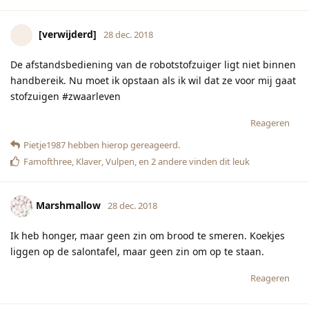
Reageren
Cactusje
28 dec. 2018
Ik moet straks boodschappen doen maar heb er absoluut
geen zin in..
Reageren
[verwijderd]
hebben hierop gereageerd.
[verwijderd]
28 dec. 2018
Ik ook! Zo enorm veel werk om zo'n lijstje te
Cactusje
maken op mijn telefoon en dan appie het te laten brengen..
Reageren
Cactusje
vindt dit leuk
[verwijderd]
28 dec. 2018