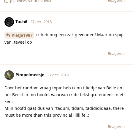
Reageren
[verwijderd]
28 dec. 2018
De afstandsbediening van de robotstofzuiger ligt niet binnen
handbereik. Nu moet ik opstaan als ik wil dat ze voor mij gaat
stofzuigen #zwaarleven
Reageren
Pietje1987
hebben hierop gereageerd.
Famofthree
,
Klaver
,
Vulpen
, en
2
andere
vinden dit leuk
Marshmallow
28 dec. 2018
Ik heb honger, maar geen zin om brood te smeren. Koekjes
liggen op de salontafel, maar geen zin om op te staan.