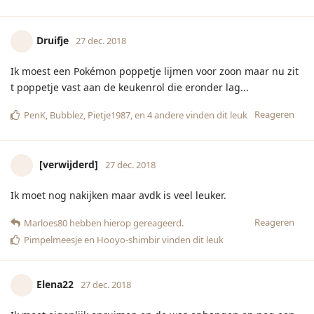
Elena22
27 dec. 2018
Ik moet eigenlijk opruimen en de was ophangen en nog een
was aanzetten maar mijn laatste kerstcadeautje is zojuist
bezorgd en eigenlijk wil ik die gaan spelen.
Reageren
Cowgirl80
27 dec. 2018
dat ik deze week 1 dag moest werken, loodzwaar was
dat
dat mijn kinderen geen mario kart meer met me wilen
spelen, omdat ik toch altijd dik verlies. Terwijl ik het wel
heel leuk vind!
dat ik nog vakantiebestemmingen moet zoeken voor de
voorjaars- mei- en grote vakantie! Wat een gedoe!
Reageren
Hopsatee
vindt dit leuk