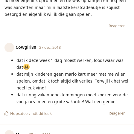
Mary
27 dec. 2018
Het wc papier is op...
Reageren
Hopsatee
vindt dit leuk
Luuz
27 dec. 2018
De stofzuiger staat in de weg, maar heb geen zin om dat ding
op te ruimen.
Reageren
Mangolicious
vindt dit leuk
[verwijderd]
27 dec. 2018
Ik heb koude voeten en dat is vreselijk