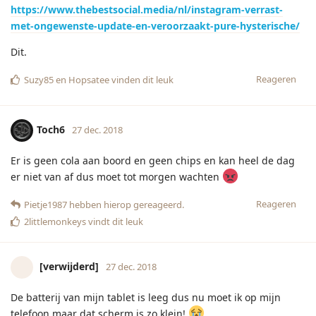
De batterij van mijn tablet is leeg dus nu moet ik op mijn
telefoon maar dat scherm is zo klein!
Reageren
Hopsatee
vindt dit leuk
Pietje1987
P
27 dec. 2018
ik wil nu spontaan ook chips
Toch6
Reageren
Toch6
hebben hierop gereageerd.
Kache
K
27 dec. 2018
Ik kan de oliebollenmix niet online mee bestellen. Moet ik
morgen als nog fysiek naar de winkel. Zucht.
Reageren
Cowgirl80
vindt dit leuk