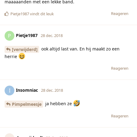
[verwijderd]
28 dec. 2018
Ik wil wat eten maar het staat helemáál in de keuken.
Reageren
Angel1980
vindt dit leuk
[verwijderd]
28 dec. 2018
Eh nu is mijn thee ook al op...
Reageren
Angel1980
vindt dit leuk
[verwijderd]
28 dec. 2018
Ik wil met Oud & Nieuw eigenlijk lam worden van de wijn,
maar moet rijden en heb de kinderen mee, dus dat kan niet