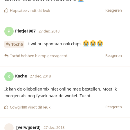
[verwijderd]
27 dec. 2018
Ik heb een grotere bank nodig, hier kan ik niet languit op
liggen. Pfoe zwaar leven
Reageren
Vulpen
vindt dit leuk
[verwijderd]
27 dec. 2018
Onze tv is kapot en de laptop is traag
Het is beter dan niks maar ik mis nu alle leuke persoonlijk
berichtjes die bij de top 2000 in beeld komen, te klein om te
kunnen lezen
Hoezo verwend
Reageren