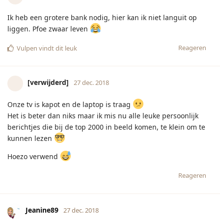
Jeanine89
27 dec. 2018
Ik ben moe maar heb geen zin om naar boven te lopen.
Reageren
Robije
hebben hierop gereageerd.
sleutelbloem
S
27 dec. 2018
Bijgewerkt
Dat ik een grote, inmiddels halflege zak lebkuchen naast me
heb liggen en steeds een koekje pak....ik heb gewoon geen
zin om op te staan en ze weg te leggen
Reageren
Pimpelmeesje
27 dec. 2018
Ik moet gaan slapen maar mn telefoon blijft aan mn hand