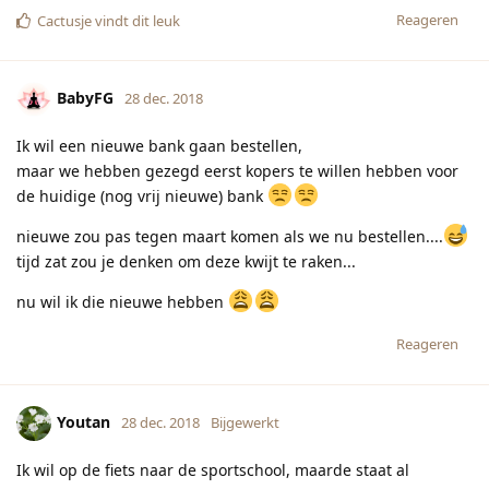
Ik wil op de fiets naar de sportschool, maarde staat al
maaaaanden met een lekke band.
Reageren
Pietje1987
vindt dit leuk
Pietje1987
P
28 dec. 2018
ook altijd last van. En hij maakt zo een
[verwijderd]
herrie
Reageren
Insomniac
I
28 dec. 2018
ja hebben ze
Pimpelmeesje
Reageren