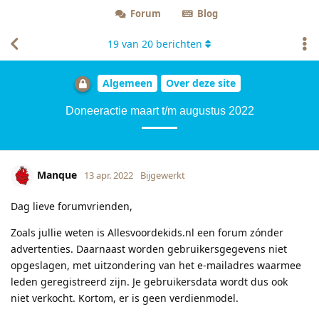
Forum
Blog
19
van
20
berichten
Algemeen
Over deze site
Doneeractie maart t/m augustus 2022
Manque
13 apr. 2022
Bijgewerkt
Dag lieve forumvrienden,
Zoals jullie weten is Allesvoordekids.nl een forum zónder
advertenties. Daarnaast worden gebruikersgegevens niet
opgeslagen, met uitzondering van het e-mailadres waarmee
leden geregistreerd zijn. Je gebruikersdata wordt dus ook
niet verkocht. Kortom, er is geen verdienmodel.