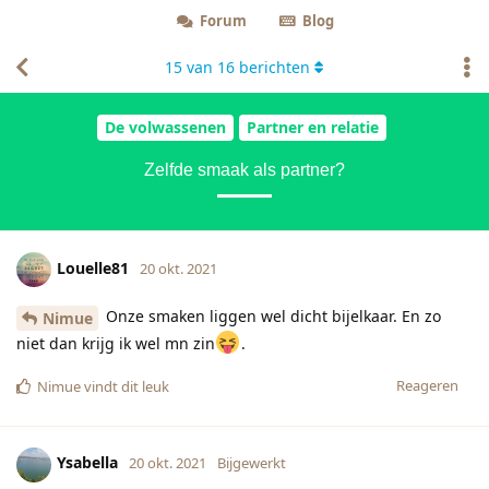
Forum
Blog
15
van
16
berichten
De volwassenen
Partner en relatie
Zelfde smaak als partner?
Louelle81
20 okt. 2021
Onze smaken liggen wel dicht bijelkaar. En zo
Nimue
niet dan krijg ik wel mn zin
.
Reageren
Nimue
vindt dit leuk
Ysabella
20 okt. 2021
Bijgewerkt