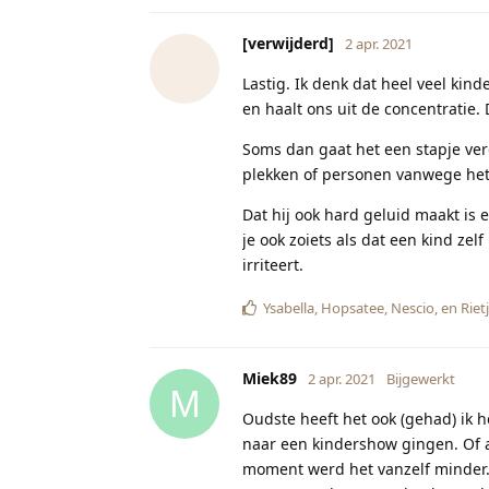
[verwijderd]
2 apr. 2021
Lastig. Ik denk dat heel veel kin
en haalt ons uit de concentratie
Soms dan gaat het een stapje verd
plekken of personen vanwege het 
Dat hij ook hard geluid maakt is e
je ook zoiets als dat een kind ze
irriteert.
Ysabella
,
Hopsatee
,
Nescio
, en
Riet
Miek89
2 apr. 2021
Bijgewerkt
M
Oudste heeft het ook (gehad) ik 
naar een kindershow gingen. Of a
moment werd het vanzelf minder. 