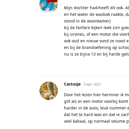
Mijn dochter had/heeft dit ook. A
en het water de wasbak raakte, d
stond in de woonkamer)
bij de fanfare kijken leek zo’n go
bij sirenes, of een motor die vo
ook oud en nieuw vond ze nooit e
en bij de brandoefening op school
nu is ze bijna 13 en bij harde g
Cactusje
3 apr. 2021
Door het lezen hier herinner ik me
gilt als er een motor voorbij kom
harder in de auto, leuk nummer e
dat het te hard was en dat ie zach
veel kabaal, op normaal volume pra