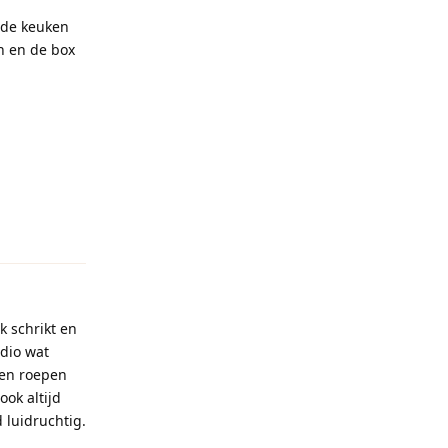
n de keuken
n en de box
Reageren
k schrikt en
adio wat
een roepen
ook altijd
d luidruchtig.