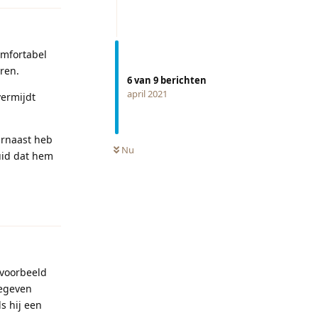
omfortabel
ren.
6
van
9
berichten
april 2021
vermijdt
aarnaast heb
Nu
luid dat hem
Reageren
jvoorbeeld
gegeven
s hij een