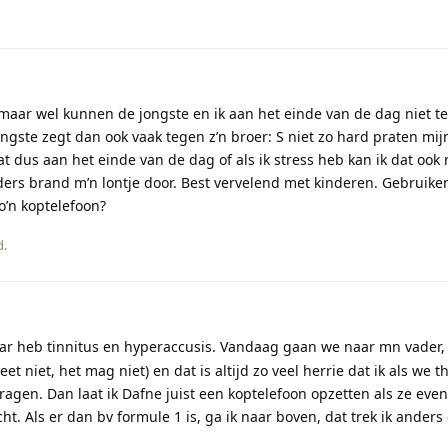
 maar wel kunnen de jongste en ik aan het einde van de dag niet 
ongste zegt dan ook vaak tegen z’n broer: S niet zo hard praten mi
dat dus aan het einde van de dag of als ik stress heb kan ik dat ook
ers brand m’n lontje door. Best vervelend met kinderen. Gebruiken
zo’n koptelefoon?
d.
ar heb tinnitus en hyperaccusis. Vandaag gaan we naar mn vader,
eet niet, het mag niet) en dat is altijd zo veel herrie dat ik als we 
gen. Dan laat ik Dafne juist een koptelefoon opzetten als ze even t
ht. Als er dan bv formule 1 is, ga ik naar boven, dat trek ik anders 