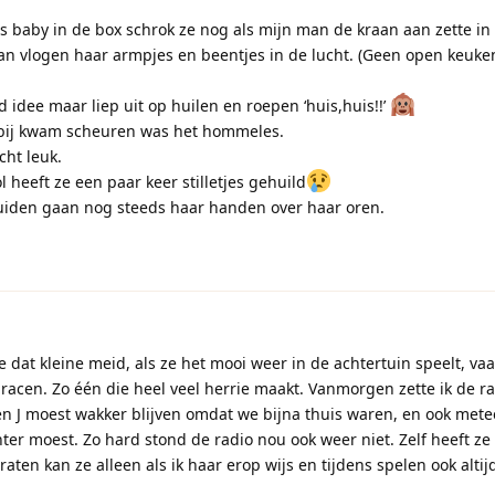
ls baby in de box schrok ze nog als mijn man de kraan aan zette i
an vlogen haar armpjes en beentjes in de lucht. (Geen open keuke
ed idee maar liep uit op huilen en roepen ‘huis,huis!!’
orbij kwam scheuren was het hommeles.
cht leuk.
 heeft ze een paar keer stilletjes gehuild
eluiden gaan nog steeds haar handen over haar oren.
 dat kleine meid, als ze het mooi weer in de achtertuin speelt, vaa
t racen. Zo één die heel veel herrie maakt. Vanmorgen zette ik de r
n J moest wakker blijven omdat we bijna thuis waren, en ook met
ter moest. Zo hard stond de radio nou ook weer niet. Zelf heeft ze 
ten kan ze alleen als ik haar erop wijs en tijdens spelen ook altij