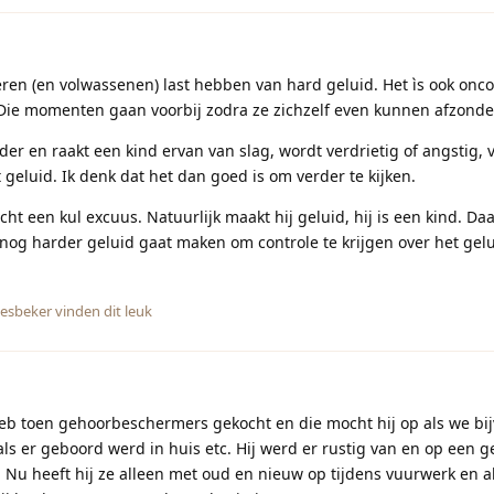
deren (en volwassenen) last hebben van hard geluid. Het ìs ook onc
. Die momenten gaan voorbij zodra ze zichzelf even kunnen afzonde
er en raakt een kind ervan van slag, wordt verdrietig of angstig, 
geluid. Ik denk dat het dan goed is om verder te kijken.
cht een kul excuus. Natuurlijk maakt hij geluid, hij is een kind. D
lf nog harder geluid gaat maken om controle te krijgen over het ge
jesbeker
vinden dit leuk
heb toen gehoorbeschermers gekocht en die mocht hij op als we bi
ls er geboord werd in huis etc. Hij werd er rustig van en op een 
Nu heeft hij ze alleen met oud en nieuw op tijdens vuurwerk en al