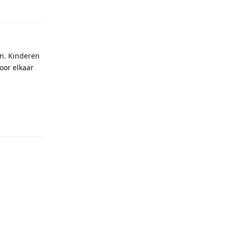
Reageren
en. Kinderen
oor elkaar
Reageren