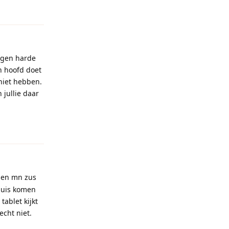
Reageren
tegen harde
jn hoofd doet
 niet hebben.
 jullie daar
Reageren
 en mn zus
thuis komen
ablet kijkt
echt niet.