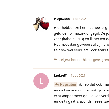
Hopsatee
4 apr. 2021
Hier hebben ze het niet heel erg
geluiden of muziek of gegil. De j
zeer (haha hij is 3) en ik herken 
Het moet dan gewoon stil zijn and
zelf ook wel eens iets voor zoals 
Liekje81
hebben hierop gereageer
Liekje81
4 apr. 2021
L
ik heb dat ook, ma
Hopsatee
en de kinderen zijn er ook (ja ik w
echt amper meer geluid kan verdra
en de tv gaat 's avonds heeeel zac