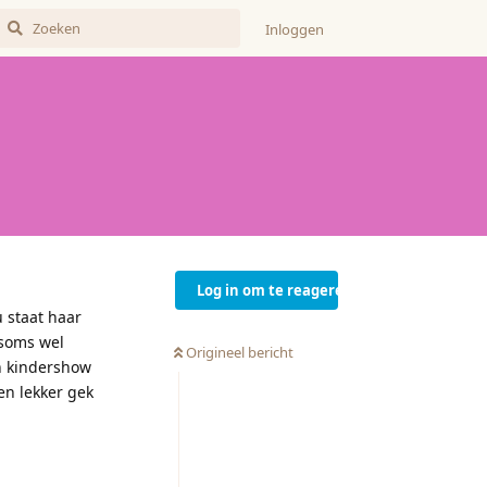
Inloggen
Log in om te reageren
 staat haar
 soms wel
Origineel bericht
en kindershow
en lekker gek
Reageren