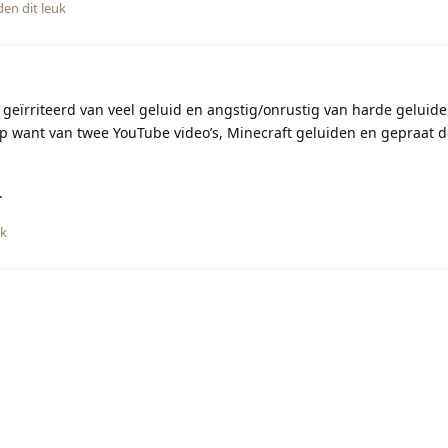
en dit leuk
l geïrriteerd van veel geluid en angstig/onrustig van harde geluid
p want van twee YouTube video’s, Minecraft geluiden en gepraat d
.
uk