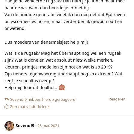
Had je de verkeerde rugzak? Dan nam je je lunch maar mee
naar de wc, want dan hoorde je er niet bij.
Van de huidige generatie weet ik dan nog net dat Fjallraven
bij vsco-meisjes horen, maar verder ben ik gewoon oud en
onwetend.
Dus moeders van tienermeisjes: help mij!
Wat is de rugzak? Mag het überhaupt nog wel een rugzak
zijn? Wat is done en wat absoluut niet? Welke merken,
kleuren, printjes, modellen zijn hot en wat is zó 2019?
Zijn tieners tegenwoordig überhaupt nog zo extreem? Wat
zegt je schooltas over je?
Help mij door dit doolhof..
Reageren
Sevenof9
hebben hierop gereageerd.
Zuremat
vindt dit leuk
Sevenof9
25 mar. 2021