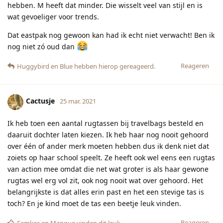
hebben. M heeft dat minder. Die wisselt veel van stijl en is
wat gevoeliger voor trends.
Dat eastpak nog gewoon kan had ik echt niet verwacht! Ben ik
nog niet zó oud dan
Reageren
Huggybird
en
Blue
hebben hierop gereageerd.
Cactusje
25 mar. 2021
Ik heb toen een aantal rugtassen bij travelbags besteld en
daaruit dochter laten kiezen. Ik heb haar nog nooit gehoord
over één of ander merk moeten hebben dus ik denk niet dat
zoiets op haar school speelt. Ze heeft ook wel eens een rugtas
van action mee omdat die net wat groter is als haar gewone
rugtas wel erg vol zit, ook nog nooit wat over gehoord. Het
belangrijkste is dat alles erin past en het een stevige tas is
toch? En je kind moet de tas een beetje leuk vinden.
Reageren
Femkes
en
Manque
vinden dit leuk