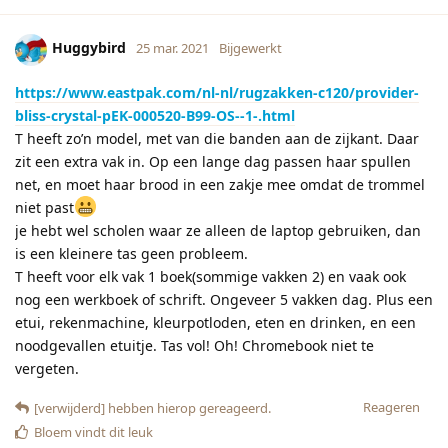
Huggybird
25 mar. 2021
Bijgewerkt
https://www.eastpak.com/nl-nl/rugzakken-c120/provider-
bliss-crystal-pEK-000520-B99-OS--1-.html
T heeft zo’n model, met van die banden aan de zijkant. Daar
zit een extra vak in. Op een lange dag passen haar spullen
net, en moet haar brood in een zakje mee omdat de trommel
niet past
je hebt wel scholen waar ze alleen de laptop gebruiken, dan
is een kleinere tas geen probleem.
T heeft voor elk vak 1 boek(sommige vakken 2) en vaak ook
nog een werkboek of schrift. Ongeveer 5 vakken dag. Plus een
etui, rekenmachine, kleurpotloden, eten en drinken, en een
noodgevallen etuitje. Tas vol! Oh! Chromebook niet te
vergeten.
Reageren
[verwijderd]
hebben hierop gereageerd.
Bloem
vindt dit leuk