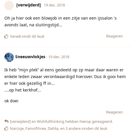
[verwijderd]
19 dec. 2018
Oh ja hier ook een blowjob in een zitje van een ijssalon 's
avonds laat, na sluitingstijd...
Reageren
Verw8
vindt dit leuk
Sneeuwvlokjes
19 dec. 2018
Ik heb “mijn plek” al eens gedeeld op zp maar daar waren er
enkele leden zwaar verontwaardigd hierover. Dus ik gooi hem
er hier ook gezellig ff in...
....op het kerkhof...
ok doei
Reageren
[verwijderd]
en
Wishfulthinking
hebben hierop gereageerd.
Narcisje
,
Famofthree
,
Dahlia
, en
3
andere
vinden dit leuk