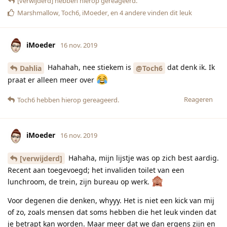
[verwijderd]
hebben hierop gereageerd.
Marshmallow
,
Toch6
,
iMoeder
, en
4
andere
vinden dit leuk
iMoeder
16 nov. 2019
Hahahah, nee stiekem is
dat denk ik. Ik
Dahlia
@Toch6
praat er alleen meer over
Reageren
Toch6
hebben hierop gereageerd.
iMoeder
16 nov. 2019
Hahaha, mijn lijstje was op zich best aardig.
[verwijderd]
Recent aan toegevoegd; het invaliden toilet van een
lunchroom, de trein, zijn bureau op werk.
Voor degenen die denken, whyyy. Het is niet een kick van mij
of zo, zoals mensen dat soms hebben die het leuk vinden dat
je betrapt kan worden. Maar meer dat we dan ergens zijn en