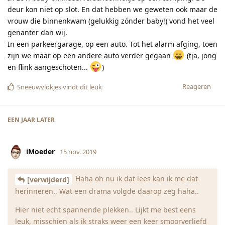
deur kon niet op slot. En dat hebben we geweten ook maar de
vrouw die binnenkwam (gelukkig zónder baby!) vond het veel
genanter dan wij.
In een parkeergarage, op een auto. Tot het alarm afging, toen
zijn we maar op een andere auto verder gegaan
(tja, jong
en flink aangeschoten...
)
Reageren
Sneeuwvlokjes
vindt dit leuk
EEN JAAR
LATER
iMoeder
15 nov. 2019
Haha oh nu ik dat lees kan ik me dat
[verwijderd]
herinneren.. Wat een drama volgde daarop zeg haha..
Hier niet echt spannende plekken.. Lijkt me best eens
leuk, misschien als ik straks weer een keer smoorverliefd