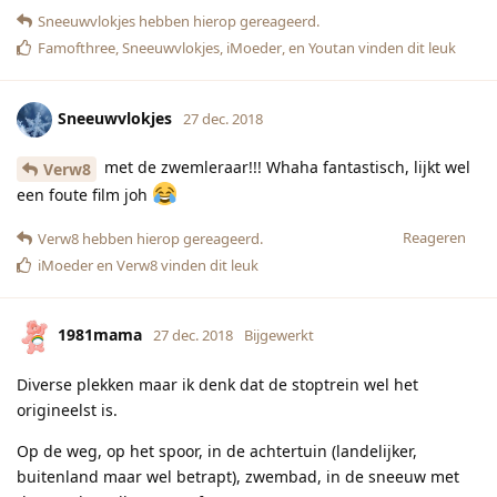
Sneeuwvlokjes
hebben hierop gereageerd.
Famofthree
,
Sneeuwvlokjes
,
iMoeder
, en
Youtan
vinden dit leuk
Sneeuwvlokjes
27 dec. 2018
met de zwemleraar!!! Whaha fantastisch, lijkt wel
Verw8
een foute film joh
Reageren
Verw8
hebben hierop gereageerd.
iMoeder
en
Verw8
vinden dit leuk
1981mama
27 dec. 2018
Bijgewerkt
Diverse plekken maar ik denk dat de stoptrein wel het
origineelst is.
Op de weg, op het spoor, in de achtertuin (landelijker,
buitenland maar wel betrapt), zwembad, in de sneeuw met