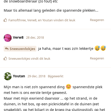
de snowboardleraar (zo fout) etc
Maar tis allemaal lang geleden die spannende plekken...
Reageren
Famofthree
,
Verw8
, en
Youtan
vinden dit leuk
Verw8
28 dec. 2018
ja haha, maar t was zo’n lekkertje
Sneeuwvlokjes
Reageren
Sneeuwvlokjes
vindt dit leuk
Youtan
29 dec. 2018
Bijgewerkt
Mijn man is niet zo’n spannend ding
spannendste plek
met hem is ons eerste tentje geweest.
Maar met mijn exvriend daarvoor ... op het strand, in de
duinen, in het bos, op een picknicktafel in de duinen (eet
smakelijk!), op het biljart in de kroeg (na sluitingstijd), op het