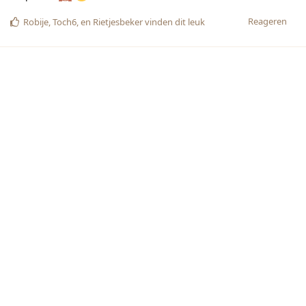
Reageren
Robije
,
Toch6
, en
Rietjesbeker
vinden dit leuk
[verwijderd]
16 nov. 2019
Dacht jij dat jij een goed imago had?!
Toch6
Reageren
Toch6
en
[verwijderd]
hebben hierop gereageerd.
Toch6
16 nov. 2019
niet!? Vertel, waarom is mijn imago
[verwijderd]
slecht
Reageren