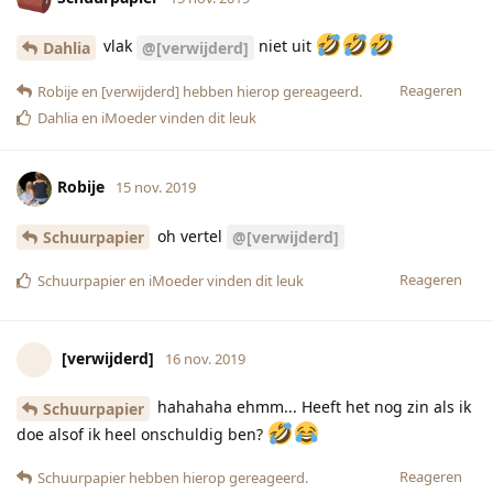
vlak
niet uit
Dahlia
@[verwijderd]
Reageren
Robije
en
[verwijderd]
hebben hierop gereageerd.
Dahlia
en
iMoeder
vinden dit leuk
Robije
15 nov. 2019
oh vertel
Schuurpapier
@[verwijderd]
Reageren
Schuurpapier
en
iMoeder
vinden dit leuk
[verwijderd]
16 nov. 2019
hahahaha ehmm... Heeft het nog zin als ik
Schuurpapier
doe alsof ik heel onschuldig ben?
Reageren
Schuurpapier
hebben hierop gereageerd.