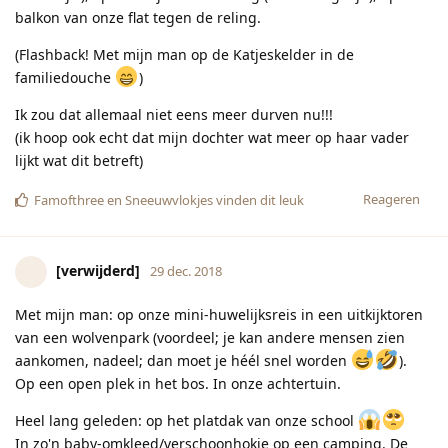
balkon van onze flat tegen de reling.
(Flashback! Met mijn man op de Katjeskelder in de
familiedouche
)
Ik zou dat allemaal niet eens meer durven nu!!!
(ik hoop ook echt dat mijn dochter wat meer op haar vader
lijkt wat dit betreft)
Reageren
Famofthree
en
Sneeuwvlokjes
vinden dit leuk
[verwijderd]
29 dec. 2018
Met mijn man: op onze mini-huwelijksreis in een uitkijktoren
van een wolvenpark (voordeel; je kan andere mensen zien
aankomen, nadeel; dan moet je héél snel worden
).
Op een open plek in het bos. In onze achtertuin.
Heel lang geleden: op het platdak van onze school
In zo'n baby-omkleed/verschoonhokje op een camping. De