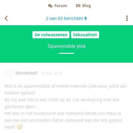
Forum
Blog
2
van
63
berichten
De volwassenen
Seksualiteit
Spannendste plek
Mariette07
19 dec. 2018
Wat is de spannendste of meest vreemde plek waar jullie sex
hebben gehad?
Bij mij was het in een hotel op de 12e verdieping met alle
gordijnen open..
het was in het buitenland dus niemand kende ons maar ik
kan me niet voorstellen dat er niemand was die ons gezien
heeft