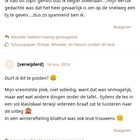
Ik had dit topic gemist dus ik begon bovenaan....mijn eerste
gedachte was dat het heel gevaarlijk is om op de snelweg een
bj te geven....dus zo spannend ben ik.
Reageren
iMoeder
hebben hierop gereageerd.
Schuurpapier
,
Robije
,
iMoeder
, en
Nescio
vinden dit leuk
[verwijderd]
16 nov. 2019
Durf ik dit te posten?
Mijn vreemdste plek, niet volledig, want dat was onmogelijk,
maar wel wat andere dingen onder de tafel.. tijdens de les in
een vol klaslokaal terwijl iedereen braaf zat te luisteren naar
de uitleg
In een winterefteling blokhut was ook leuk trouwens
Reageren