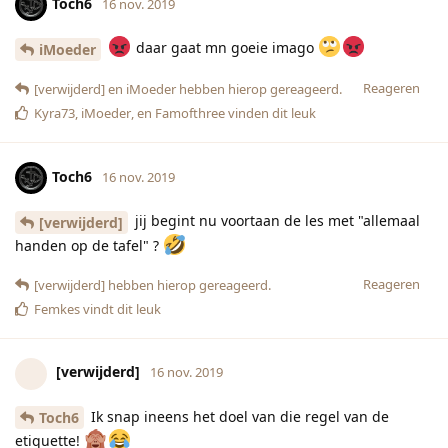
Toch6
16 nov. 2019
daar gaat mn goeie imago
iMoeder
Reageren
[verwijderd]
en
iMoeder
hebben hierop gereageerd.
Kyra73
,
iMoeder
, en
Famofthree
vinden dit leuk
Toch6
16 nov. 2019
jij begint nu voortaan de les met "allemaal
[verwijderd]
handen op de tafel" ?
Reageren
[verwijderd]
hebben hierop gereageerd.
Femkes
vindt dit leuk
[verwijderd]
16 nov. 2019
Ik snap ineens het doel van die regel van de
Toch6
etiquette!