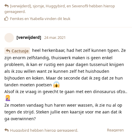
[verwijderd]
,
sjorsje
,
Huggybird
, en
Sevenof9
hebben hierop
gereageerd.
Femkes
en
Ysabella
vinden dit leuk
[verwijderd]
24 mar. 2021
heel herkenbaar, had het zelf kunnen typen. Ze
Cactusje
zijn enorm zelfstandig, thuiswerk maken is geen enkel
probleem, ik kan er rustig een paar dagen tussenuit knijpen
als ik zou willen want ze kunnen zelf het huishouden
bijhouden en koken. Maar de seconde dat ik zeg dat ze hun
tanden moeten poetsen
Alsof ik ze vraag in gevecht te gaan met een dinosaurus ofzo..
Ze moeten vandaag hun haren weer wassen, ik zie nu al op
tegen de strijd. Steken jullie een kaarsje voor me aan dat ik
ga overwinnen?
Reageren
Huggybird
hebben hierop gereageerd.