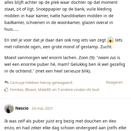
alles blijft achter op de plek waar dochter op dat moment
staat, zit of ligt. Snoeppapier op de bank, vuile kleding
midden in haar kamer, natte handdoeken midden in de
badkamer, schoenen in de woonkamer, glazen overal in
huis.....
En stel je voor dat je daar dan ook nog iets van zegt
Iets
met rollende ogen, een grote mond of gestamp. Zucht.
Moest vanmorgen wel enorm lachen. Zoon (9): "
naam zus
is
wel een enorme puber hè, mam? Gelukkig ben ik wel gezellig
in de ochtend." (met een heel serieuze blik).
Reageren
Cactusje
hebben hierop gereageerd.
Femkes
,
Bloem
,
Miek89
, en
5
andere
vinden dit leuk
Nescio
24 mar. 2021
Ik was zelf als puber juist erg bezig met douchen en deo
enzo, en had zeker elke dag schoon ondergoed aan (zelfs elke