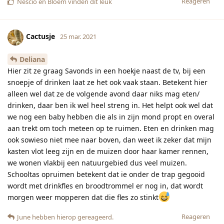
Reageren
Nescio
en
Bloem
vinden dit leuk
Cactusje
25 mar. 2021
Deliana
Hier zit ze graag Savonds in een hoekje naast de tv, bij een
snoepje of drinken laat ze het ook vaak staan. Betekent hier
alleen wel dat ze de volgende avond daar niks mag eten/
drinken, daar ben ik wel heel streng in. Het helpt ook wel dat
we nog een baby hebben die als in zijn mond propt en overal
aan trekt om toch meteen op te ruimen. Eten en drinken mag
ook sowieso niet mee naar boven, dan weet ik zeker dat mijn
kasten vlot leeg zijn en de muizen door haar kamer rennen,
we wonen vlakbij een natuurgebied dus veel muizen.
Schooltas opruimen betekent dat ie onder de trap gegooid
wordt met drinkfles en broodtrommel er nog in, dat wordt
morgen weer mopperen dat die fles zo stinkt
Reageren
June
hebben hierop gereageerd.