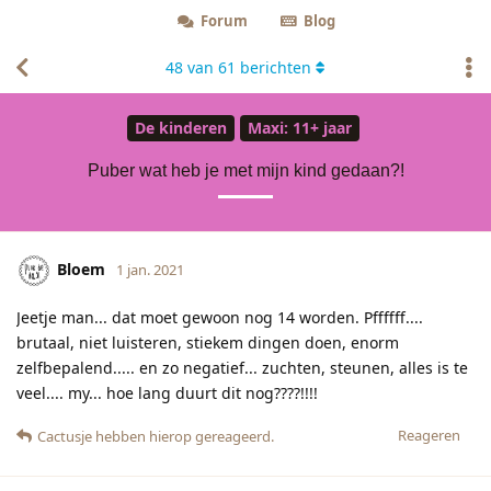
Forum
Blog
48
van
61
berichten
De kinderen
Maxi: 11+ jaar
Puber wat heb je met mijn kind gedaan?!
Bloem
1 jan. 2021
Jeetje man... dat moet gewoon nog 14 worden. Pffffff....
brutaal, niet luisteren, stiekem dingen doen, enorm
zelfbepalend..... en zo negatief... zuchten, steunen, alles is te
veel.... my... hoe lang duurt dit nog????!!!!
Reageren
Cactusje
hebben hierop gereageerd.