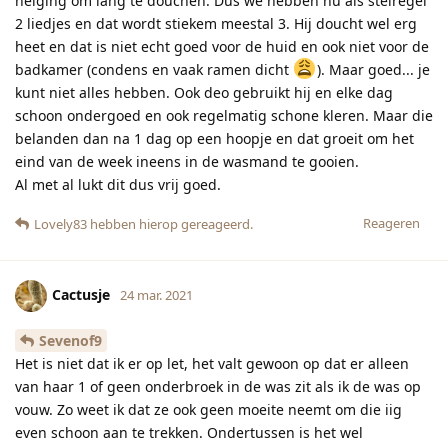
neiging om lang te douchen. Dus we hebben nu als stelregel
2 liedjes en dat wordt stiekem meestal 3. Hij doucht wel erg
heet en dat is niet echt goed voor de huid en ook niet voor de
badkamer (condens en vaak ramen dicht
). Maar goed... je
kunt niet alles hebben. Ook deo gebruikt hij en elke dag
schoon ondergoed en ook regelmatig schone kleren. Maar die
belanden dan na 1 dag op een hoopje en dat groeit om het
eind van de week ineens in de wasmand te gooien.
Al met al lukt dit dus vrij goed.
Reageren
Lovely83
hebben hierop gereageerd.
Cactusje
24 mar. 2021
Sevenof9
Het is niet dat ik er op let, het valt gewoon op dat er alleen
van haar 1 of geen onderbroek in de was zit als ik de was op
vouw. Zo weet ik dat ze ook geen moeite neemt om die iig
even schoon aan te trekken. Ondertussen is het wel