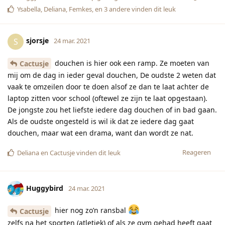
Ysabella
,
Deliana
,
Femkes
, en
3
andere
vinden dit leuk
sjorsje
S
24 mar. 2021
douchen is hier ook een ramp. Ze moeten van
Cactusje
mij om de dag in ieder geval douchen, De oudste 2 weten dat
vaak te omzeilen door te doen alsof ze dan te laat achter de
laptop zitten voor school (oftewel ze zijn te laat opgestaan).
De jongste zou het liefste iedere dag douchen of in bad gaan.
Als de oudste ongesteld is wil ik dat ze iedere dag gaat
douchen, maar wat een drama, want dan wordt ze nat.
Reageren
Deliana
en
Cactusje
vinden dit leuk
Huggybird
24 mar. 2021
hier nog zo’n ransbal
Cactusje
zelfs na het sporten (atletiek) of als ze gym gehad heeft gaat