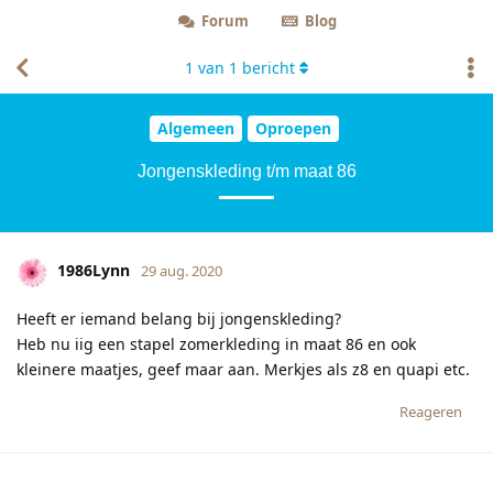
Forum
Blog
1
van
1
bericht
Algemeen
Oproepen
Jongenskleding t/m maat 86
1986Lynn
29 aug. 2020
Heeft er iemand belang bij jongenskleding?
Heb nu iig een stapel zomerkleding in maat 86 en ook
kleinere maatjes, geef maar aan. Merkjes als z8 en quapi etc.
Reageren