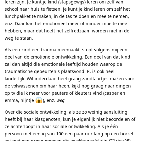
leren zijn. Je kunt je kind (stapsgewijs) leren om zelf van
school naar huis te fietsen, je kunt je kind leren om zelf het
lunchpakket te maken, in de tas te doen en mee te nemen,
enz. Daar kan het emotioneel meer of minder moeite mee
hebben, maar dat hoeft het zelfredzaam worden niet in de
weg te staan.
Als een kind een trauma meemaakt, stopt volgens mij een
deel van de emotionele ontwikkeling. Een deel van dat kind
zal dan altijd die emotionele leeftijd houden waarop de
traumatische gebeurtenis plaatsvond. R. is ook heel
kinderlijk. Wil inderdaad heel graag zandtaartjes maken voor
de volwassenen om haar heen, kijkt nog graag naar dingen
op tv die ik meer voor peuters of kleuters vind (casper en
emma, nijntje
), enz.
weg
Over die sociale ontwikkeling: als ze zo weinig aansluiting
heeft bij haar klasgenoten, kun je eigenlijk niet beoordelen of
ze achterloopt in haar sociale ontwikkeling. Als je één
persoon met een iq van 100 een paar uur lang op een borrel
zet met een groep mensen die zwakbegaafd zijn (70<iq<85),