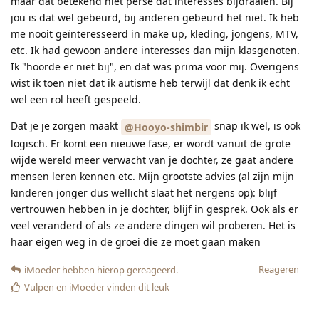
maar dat betekend niet perse dat interesses bijdraaien. Bij
jou is dat wel gebeurd, bij anderen gebeurd het niet. Ik heb
me nooit geïnteresseerd in make up, kleding, jongens, MTV,
etc. Ik had gewoon andere interesses dan mijn klasgenoten.
Ik "hoorde er niet bij", en dat was prima voor mij. Overigens
wist ik toen niet dat ik autisme heb terwijl dat denk ik echt
wel een rol heeft gespeeld.
Dat je je zorgen maakt
snap ik wel, is ook
@Hooyo-shimbir
logisch. Er komt een nieuwe fase, er wordt vanuit de grote
wijde wereld meer verwacht van je dochter, ze gaat andere
mensen leren kennen etc. Mijn grootste advies (al zijn mijn
kinderen jonger dus wellicht slaat het nergens op): blijf
vertrouwen hebben in je dochter, blijf in gesprek. Ook als er
veel veranderd of als ze andere dingen wil proberen. Het is
haar eigen weg in de groei die ze moet gaan maken
Reageren
iMoeder
hebben hierop gereageerd.
Vulpen
en
iMoeder
vinden dit leuk