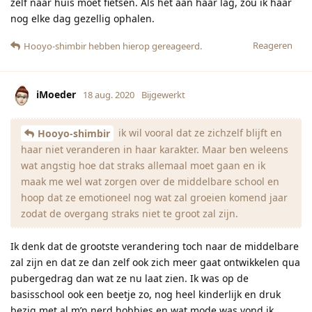
zelf naar huis moet fietsen. Als het aan haar lag, zou ik haar
nog elke dag gezellig ophalen.
Reageren
Hooyo-shimbir
hebben hierop gereageerd.
iMoeder
18 aug. 2020
Bijgewerkt
ik wil vooral dat ze zichzelf blijft en
Hooyo-shimbir
haar niet veranderen in haar karakter. Maar ben weleens
wat angstig hoe dat straks allemaal moet gaan en ik
maak me wel wat zorgen over de middelbare school en
hoop dat ze emotioneel nog wat zal groeien komend jaar
zodat de overgang straks niet te groot zal zijn.
Ik denk dat de grootste verandering toch naar de middelbare
zal zijn en dat ze dan zelf ook zich meer gaat ontwikkelen qua
pubergedrag dan wat ze nu laat zien. Ik was op de
basisschool ook een beetje zo, nog heel kinderlijk en druk
bezig met al m’n nerd hobbies en wat mode was vond ik