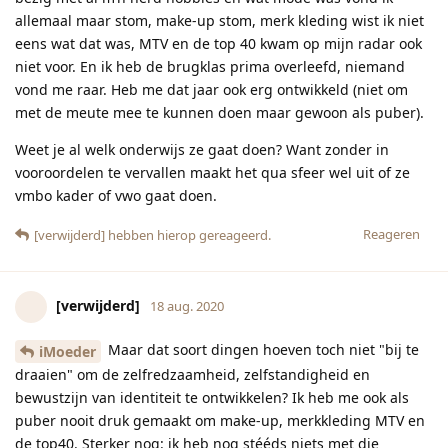
allemaal maar stom, make-up stom, merk kleding wist ik niet
eens wat dat was, MTV en de top 40 kwam op mijn radar ook
niet voor. En ik heb de brugklas prima overleefd, niemand
vond me raar. Heb me dat jaar ook erg ontwikkeld (niet om
met de meute mee te kunnen doen maar gewoon als puber).
Weet je al welk onderwijs ze gaat doen? Want zonder in
vooroordelen te vervallen maakt het qua sfeer wel uit of ze
vmbo kader of vwo gaat doen.
Reageren
[verwijderd]
hebben hierop gereageerd.
[verwijderd]
18 aug. 2020
Maar dat soort dingen hoeven toch niet "bij te
iMoeder
draaien" om de zelfredzaamheid, zelfstandigheid en
bewustzijn van identiteit te ontwikkelen? Ik heb me ook als
puber nooit druk gemaakt om make-up, merkkleding MTV en
de top40. Sterker nog: ik heb nog stééds niets met die