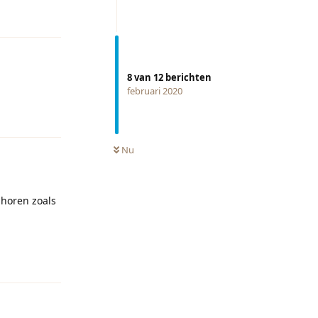
Reageren
8
van
12
berichten
februari 2020
Reageren
Nu
e horen zoals
Reageren