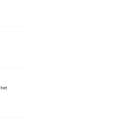
Reageren
Reageren
 het
Reageren