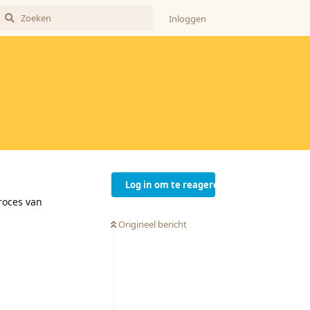
Inloggen
Log in om te reageren
roces van
Origineel bericht