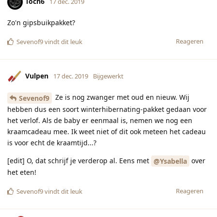
Toch6
17 dec. 2019
Zo'n gipsbuikpakket?
Reageren
Sevenof9
vindt dit leuk
Vulpen
17 dec. 2019
Bijgewerkt
Ze is nog zwanger met oud en nieuw. Wij
Sevenof9
hebben dus een soort winterhibernating-pakket gedaan voor
het verlof. Als de baby er eenmaal is, nemen we nog een
kraamcadeau mee. Ik weet niet of dit ook meteen het cadeau
is voor echt de kraamtijd...?
[edit] O, dat schrijf je verderop al. Eens met
over
@Ysabella
het eten!
Reageren
Sevenof9
vindt dit leuk