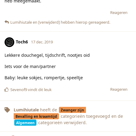
heb meegemaakt.
Reageren
Lumihiutale
en
[verwijderd]
hebben hierop gereageerd.
Toch6
17 dec. 2019
Lekkere douchegel, tijdschrift, nootjes oid
Iets voor de man/partner
Baby: leuke sokjes, rompertje, speeltje
Reageren
Sevenof9
vindt dit leuk
Lumihiutale
heeft de
Zwanger zijn
categorieën
toegevoegd en de
Bevalling en kraamtijd
categorieën
verwijderd.
Algemeen