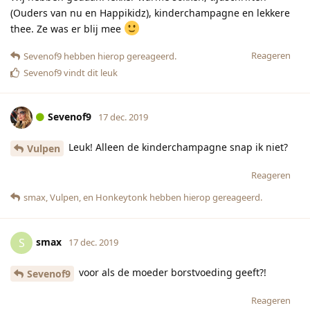
(Ouders van nu en Happikidz), kinderchampagne en lekkere
thee. Ze was er blij mee
Reageren
Sevenof9
hebben hierop gereageerd.
Sevenof9
vindt dit leuk
Sevenof9
17 dec. 2019
Leuk! Alleen de kinderchampagne snap ik niet?
Vulpen
Reageren
smax
,
Vulpen
, en
Honkeytonk
hebben hierop gereageerd.
smax
S
17 dec. 2019
voor als de moeder borstvoeding geeft?!
Sevenof9
Reageren