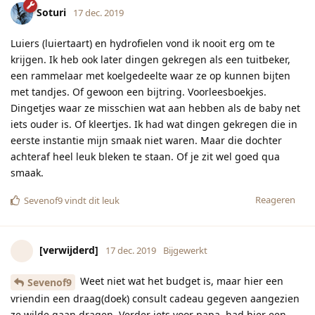
Soturi
17 dec. 2019
Luiers (luiertaart) en hydrofielen vond ik nooit erg om te
krijgen. Ik heb ook later dingen gekregen als een tuitbeker,
een rammelaar met koelgedeelte waar ze op kunnen bijten
met tandjes. Of gewoon een bijtring. Voorleesboekjes.
Dingetjes waar ze misschien wat aan hebben als de baby net
iets ouder is. Of kleertjes. Ik had wat dingen gekregen die in
eerste instantie mijn smaak niet waren. Maar die dochter
achteraf heel leuk bleken te staan. Of je zit wel goed qua
smaak.
Reageren
Sevenof9
vindt dit leuk
[verwijderd]
17 dec. 2019
Bijgewerkt
Weet niet wat het budget is, maar hier een
Sevenof9
vriendin een draag(doek) consult cadeau gegeven aangezien
ze wilde gaan dragen. Verder iets voor papa, had hier een