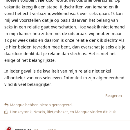
moeten voldoen. Hierdoor wordt het ook snel overschat. Op
vakantie kreeg ik een stapel tijdschriften van iemand en ik
vond het echt verbazingwekkend vaak over seks gaan. Ik kan
mij wel voorstellen dat je op basis daarvan het belang van
seks in een relatie gaat overschatten. Hoe vaak ik niet iemand
in mijn kamer heb zitten met de uitspraak: wij hebben maar
1x per week seks en daarom is onze relatie denk ik slecht? Als
je hier beiden tevreden mee bent, dan overschat je seks als je
daardoor denkt dat je relatie dan slecht is. Het is niet het
enige of het belangrijkste.
In ieder geval is de kwaliteit van mijn relatie niet enkel
afhankelijk van ons seksleven. Intimiteit in zijn algemeenheid
vind ik veel belangrijker.
Reageren
Manque
hebben hierop gereageerd.
Honkeytonk
,
Nescio
,
Rietjesbeker
, en
Manque
vinden dit leuk