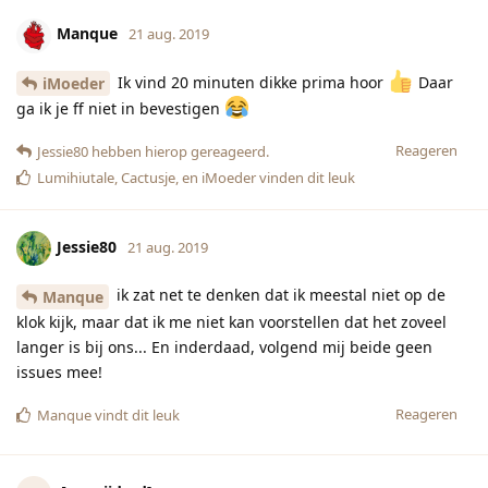
Manque
21 aug. 2019
Ik vind 20 minuten dikke prima hoor
️ Daar
iMoeder
ga ik je ff niet in bevestigen
Reageren
Jessie80
hebben hierop gereageerd.
Lumihiutale
,
Cactusje
, en
iMoeder
vinden dit leuk
Jessie80
21 aug. 2019
ik zat net te denken dat ik meestal niet op de
Manque
klok kijk, maar dat ik me niet kan voorstellen dat het zoveel
langer is bij ons... En inderdaad, volgend mij beide geen
issues mee!
Reageren
Manque
vindt dit leuk