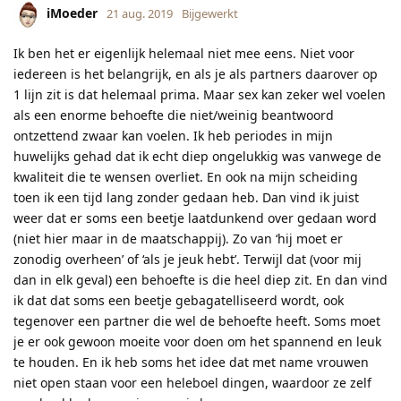
iMoeder
21 aug. 2019
Bijgewerkt
Ik ben het er eigenlijk helemaal niet mee eens. Niet voor
iedereen is het belangrijk, en als je als partners daarover op
1 lijn zit is dat helemaal prima. Maar sex kan zeker wel voelen
als een enorme behoefte die niet/weinig beantwoord
ontzettend zwaar kan voelen. Ik heb periodes in mijn
huwelijks gehad dat ik echt diep ongelukkig was vanwege de
kwaliteit die te wensen overliet. En ook na mijn scheiding
toen ik een tijd lang zonder gedaan heb. Dan vind ik juist
weer dat er soms een beetje laatdunkend over gedaan word
(niet hier maar in de maatschappij). Zo van ‘hij moet er
zonodig overheen’ of ‘als je jeuk hebt’. Terwijl dat (voor mij
dan in elk geval) een behoefte is die heel diep zit. En dan vind
ik dat dat soms een beetje gebagatelliseerd wordt, ook
tegenover een partner die wel de behoefte heeft. Soms moet
je er ook gewoon moeite voor doen om het spannend en leuk
te houden. En ik heb soms het idee dat met name vrouwen
niet open staan voor een heleboel dingen, waardoor ze zelf