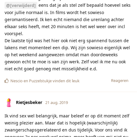
eens dat je als stel zelf bepaald hoeveel seks
@[verwijderd]
voor jullie normaal is. In films wordt het sowieso
geromantiseerd. Ik ken echt niemand die urenlang achter
elkaar seks heeft, met 20 minuten is het wel weer over incl
voorspel.
De laatste tijd was het hier ook niet erg spannend tussen de
lakens met momenteel een dip. Wij zijn sowieso eigenlijk wel
op het weekend aangewezen omdat man doordeweeks
gewoon echt te moe is van zijn werk. Zelf voel ik me nu ook
niet echt goed genoeg met misselijkheid e.d.
Reageren
Nescio
en
Puzzelstukje
vinden dit leuk
Rietjesbeker
21 aug. 2019
Ik vind sex wel belangrijk, maar beleef er op dit moment zelf
weinig plezier aan. Maar dat is hopelijk (waarschijnlijk)
zwangerschapsgerelateerd en dus tijdelijk. Voor ons vind ik
ongeveer 2x per week wel prima, meer hoeft van mij niet nu.