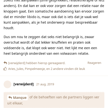
zoiets niet aanpakken (dmv gesprekken, relatietherapie of iets
anders). En dat kan er ook voor zorgen dat een relatie naar de
knoppen gaat. Een somatische aandoening kan ervoor zorgen
dat er minder libido is, maar ook dat is iets dat je vaak wel
kunt aanpakken, als je het onderwerp maar bespreekbaar
houdt.
Dus om nou te zeggen dat seks niet belangrijk is, zwaar
overschat wordt of dat lekker knuffelen en praten ook
voldoende is, dat klopt ook weer niet. Het lijkt me een een
heel belangrijk onderdeel van een volwassen relatie.
Reageren
[verwijderd]
hebben hierop gereageerd.
Aries
,
Jules
,
Pimpelmeesje
, en
2
andere
vinden dit leuk
[verwijderd]
21 aug. 2019
of de behoeften van de partners liggen ver
Manque
uit elkaar,