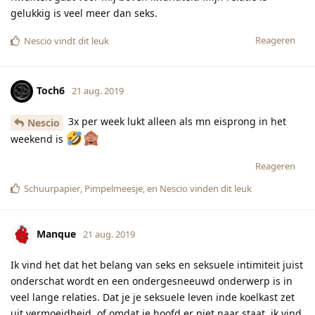
gelukkig is veel meer dan seks.
Reageren
Nescio
vindt dit leuk
Toch6
21 aug. 2019
3x per week lukt alleen als mn eisprong in het
Nescio
weekend is
Reageren
Schuurpapier
,
Pimpelmeesje
, en
Nescio
vinden dit leuk
Manque
21 aug. 2019
Ik vind het dat het belang van seks en seksuele intimiteit juist
onderschat wordt en een ondergesneeuwd onderwerp is in
veel lange relaties. Dat je je seksuele leven inde koelkast zet
uit vermoeidheid, of omdat je hoofd er niet naar staat, ik vind