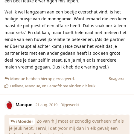
een boel leuke ervaringen mis lopen.
Wat ik wel langzaam aan een beetje overschat vind, is het
heilige huisje van de monogamie. Want iemand die een keer
naast de pot piest of een affaire heeft. Dat is vaak ook ‘alleen
maar seks’. En dat kan, maar hoeft helemaal niet meteen het
einde van een huwelijk/relatie te betekenen. (Als de partner
er überhaupt al achter komt.) Hoe zwaar het voelt dat je
partner iets met een ander gedaan heeft is ook een groot
deel hoe je daar zelf in staat. (En ja mijn ex is meerdere
malen vreemd gegaan. Dus ik heb de ervaring wel.)
Reageren
Manque
hebben hierop gereageerd.
Deliana
,
Manque
, en
Famofthree
vinden dit leuk
Manque
21 aug. 2019
Bijgewerkt
Zo van ‘hij moet er zonodig overheen’ of ‘als
iMoeder
je jeuk hebt’. Terwijl dat (voor mij dan in elk geval) een