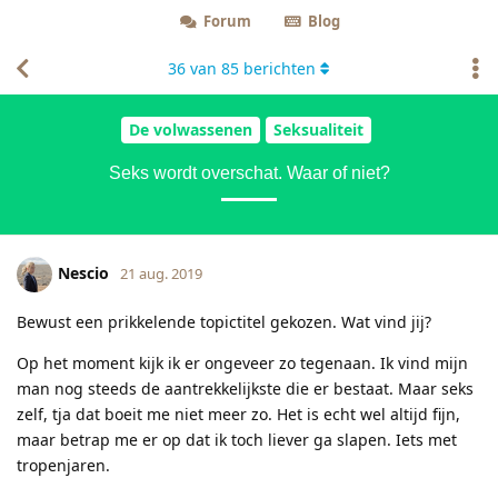
Forum
Blog
36
van
85
berichten
De volwassenen
Seksualiteit
Seks wordt overschat. Waar of niet?
Nescio
21 aug. 2019
Bewust een prikkelende topictitel gekozen. Wat vind jij?
Op het moment kijk ik er ongeveer zo tegenaan. Ik vind mijn
man nog steeds de aantrekkelijkste die er bestaat. Maar seks
zelf, tja dat boeit me niet meer zo. Het is echt wel altijd fijn,
maar betrap me er op dat ik toch liever ga slapen. Iets met
tropenjaren.