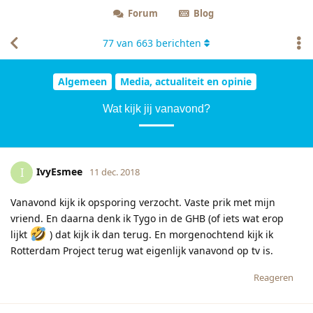
Forum
Blog
77
van
663
berichten
Algemeen
Media, actualiteit en opinie
Wat kijk jij vanavond?
IvyEsmee
I
11 dec. 2018
Vanavond kijk ik opsporing verzocht. Vaste prik met mijn
vriend. En daarna denk ik Tygo in de GHB (of iets wat erop
lijkt
) dat kijk ik dan terug. En morgenochtend kijk ik
Rotterdam Project terug wat eigenlijk vanavond op tv is.
Reageren