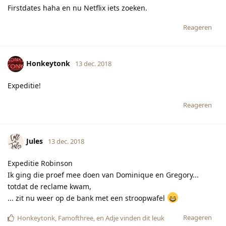
Firstdates haha en nu Netflix iets zoeken.
Reageren
Honkeytonk
13 dec. 2018
Expeditie!
Reageren
Jules
13 dec. 2018
Expeditie Robinson
Ik ging die proef mee doen van Dominique en Gregory...
totdat de reclame kwam,
... zit nu weer op de bank met een stroopwafel
Reageren
Honkeytonk
,
Famofthree
, en
Adje
vinden dit leuk