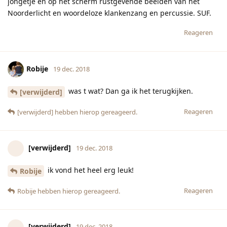
jongetje en op het scherm rustgevende beelden van het
Noorderlicht en woordeloze klankenzang en percussie. SUF.
Reageren
Robije
19 dec. 2018
was t wat? Dan ga ik het terugkijken.
[verwijderd]
Reageren
[verwijderd]
hebben hierop gereageerd.
[verwijderd]
19 dec. 2018
ik vond het heel erg leuk!
Robije
Reageren
Robije
hebben hierop gereageerd.
[verwijderd]
19 dec. 2018