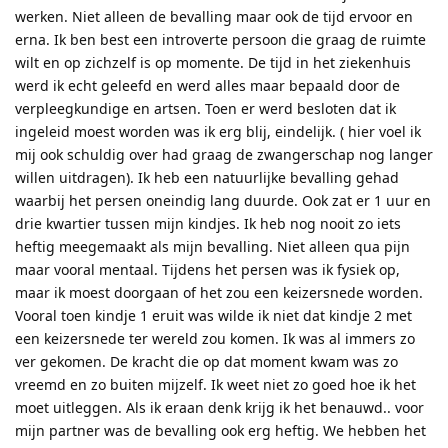
werken. Niet alleen de bevalling maar ook de tijd ervoor en
erna. Ik ben best een introverte persoon die graag de ruimte
wilt en op zichzelf is op momente. De tijd in het ziekenhuis
werd ik echt geleefd en werd alles maar bepaald door de
verpleegkundige en artsen. Toen er werd besloten dat ik
ingeleid moest worden was ik erg blij, eindelijk. ( hier voel ik
mij ook schuldig over had graag de zwangerschap nog langer
willen uitdragen). Ik heb een natuurlijke bevalling gehad
waarbij het persen oneindig lang duurde. Ook zat er 1 uur en
drie kwartier tussen mijn kindjes. Ik heb nog nooit zo iets
heftig meegemaakt als mijn bevalling. Niet alleen qua pijn
maar vooral mentaal. Tijdens het persen was ik fysiek op,
maar ik moest doorgaan of het zou een keizersnede worden.
Vooral toen kindje 1 eruit was wilde ik niet dat kindje 2 met
een keizersnede ter wereld zou komen. Ik was al immers zo
ver gekomen. De kracht die op dat moment kwam was zo
vreemd en zo buiten mijzelf. Ik weet niet zo goed hoe ik het
moet uitleggen. Als ik eraan denk krijg ik het benauwd.. voor
mijn partner was de bevalling ook erg heftig. We hebben het