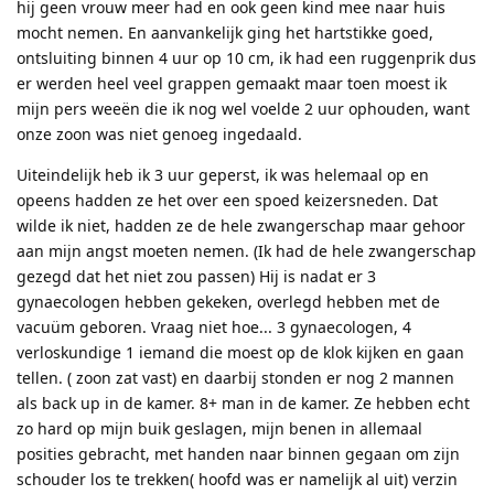
hij geen vrouw meer had en ook geen kind mee naar huis
mocht nemen. En aanvankelijk ging het hartstikke goed,
ontsluiting binnen 4 uur op 10 cm, ik had een ruggenprik dus
er werden heel veel grappen gemaakt maar toen moest ik
mijn pers weeën die ik nog wel voelde 2 uur ophouden, want
onze zoon was niet genoeg ingedaald.
Uiteindelijk heb ik 3 uur geperst, ik was helemaal op en
opeens hadden ze het over een spoed keizersneden. Dat
wilde ik niet, hadden ze de hele zwangerschap maar gehoor
aan mijn angst moeten nemen. (Ik had de hele zwangerschap
gezegd dat het niet zou passen) Hij is nadat er 3
gynaecologen hebben gekeken, overlegd hebben met de
vacuüm geboren. Vraag niet hoe... 3 gynaecologen, 4
verloskundige 1 iemand die moest op de klok kijken en gaan
tellen. ( zoon zat vast) en daarbij stonden er nog 2 mannen
als back up in de kamer. 8+ man in de kamer. Ze hebben echt
zo hard op mijn buik geslagen, mijn benen in allemaal
posities gebracht, met handen naar binnen gegaan om zijn
schouder los te trekken( hoofd was er namelijk al uit) verzin