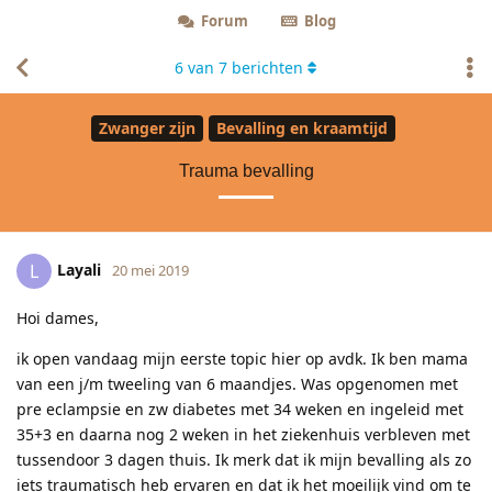
Forum
Blog
6
van
7
berichten
Zwanger zijn
Bevalling en kraamtijd
Trauma bevalling
Layali
L
20 mei 2019
Hoi dames,
ik open vandaag mijn eerste topic hier op avdk. Ik ben mama
van een j/m tweeling van 6 maandjes. Was opgenomen met
pre eclampsie en zw diabetes met 34 weken en ingeleid met
35+3 en daarna nog 2 weken in het ziekenhuis verbleven met
tussendoor 3 dagen thuis. Ik merk dat ik mijn bevalling als zo
iets traumatisch heb ervaren en dat ik het moeilijk vind om te