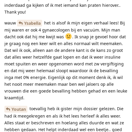
inderdaad ga kijken of ik met iemand kan praten hierover..
Thank you!
wauw
het is alsof ik mijn eigen verhaal lees! Bij
Ysabella
mij waren er ook 4 gynaecologen bij en vacuüm. Mijn man
dacht ook dat hij me kwijt was
. Ik snap je gevoel hoor dat
je graag nog een keer wilt en alles normaal wilt meemaken.
Dat wil ik ook, alleen aan de andere kant is de kans zo groot
dat alles weer hetzelfde gaat lopen en dat ik weer insuline
moet spuiten en weer opgenomen word met zw vergiftiging
en dat mij weer helemaal sloopt waardoor ik de bevalling
inga met 0% energie. Eigenlijk op dit moment denk ik, ik wil
het nooit meer meemaken maar ben wel jaloers op alle
vrouwen die een goede bevalling hebben gehad en een leuke
kraamtijd.
toevallig heb ik gister mijn dossier gelezen. Die
Youtan
had ik meegekregen en als ik het lees herleef ik alles weer.
Alles staat er beschreven en hoelang alles duurde en wat ze
hebben gedaan. Het helpt inderdaad wel een beetje.. goed